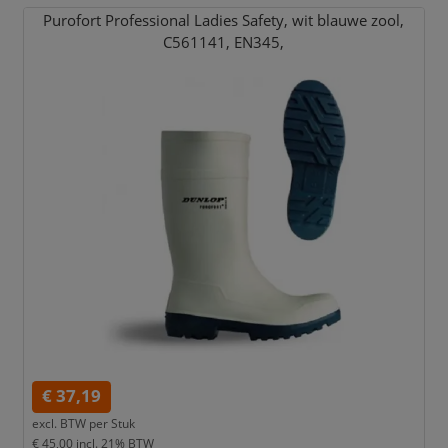
Purofort Professional Ladies Safety,
wit blauwe zool,
C561141,
EN345,
€ 37,19
excl. BTW per
Stuk
€ 45,00
incl. 21% BTW