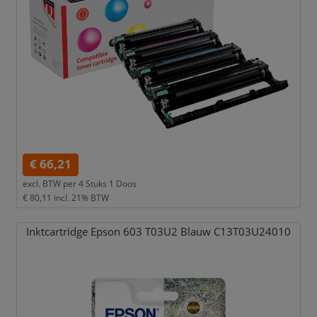
€ 66,21
excl. BTW per
4 Stuks 1 Doos
€ 80,11
incl. 21% BTW
Inktcartridge Epson 603 T03U2 Blauw C13T03U24010