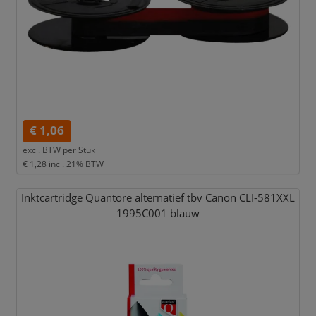
€ 1,06
excl. BTW per
Stuk
€ 1,28
incl. 21% BTW
Inktcartridge Quantore alternatief tbv Canon CLI-581XXL
1995C001 blauw