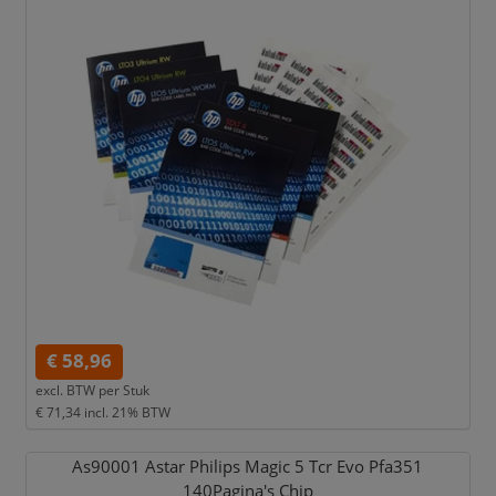
€ 58,96
excl. BTW per
Stuk
€ 71,34
incl. 21% BTW
As90001 Astar Philips Magic 5 Tcr Evo Pfa351
140Pagina's Chip