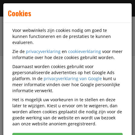
Menu
Cookies
Voor webwinkels zijn cookies nodig om goed te
kunnen functioneren en de prestaties te kunnen
evalueren.
Zie de
privacyverklaring
en
cookieverklaring
voor meer
informatie over hoe deze cookies gebruikt worden.
Daarnaast worden cookies gebruikt voor
filter
gepersonaliseerde advertenties op het Google Ads
platform. In de
privacyverklaring van Google
kunt u
Printer supplies
Armor
meer informatie vinden over hoe Google persoonlijke
informatie verwerkt.
Armor printer supplies
Het is mogelijk uw voorkeuren in te stellen en deze
later te wijzigen. Kiest u ervoor om te weigeren, dan
worden alleen cookies geplaatst die nodig zijn voor de
goede werking van de website en wordt uw bezoek
Armor Printer linten en
aan onze website anoniem geregistreerd.
toebehoren