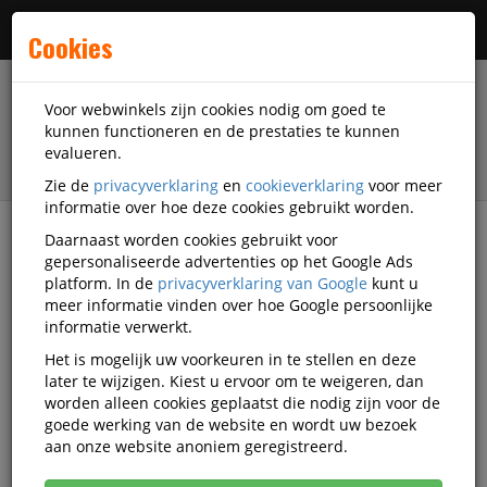
Menu
Cookies
Voor webwinkels zijn cookies nodig om goed te
kunnen functioneren en de prestaties te kunnen
evalueren.
Zie de
privacyverklaring
en
cookieverklaring
voor meer
informatie over hoe deze cookies gebruikt worden.
Daarnaast worden cookies gebruikt voor
filter
gepersonaliseerde advertenties op het Google Ads
platform. In de
privacyverklaring van Google
kunt u
Printer supplies
Develop
meer informatie vinden over hoe Google persoonlijke
informatie verwerkt.
Develop printer supplies
Het is mogelijk uw voorkeuren in te stellen en deze
later te wijzigen. Kiest u ervoor om te weigeren, dan
worden alleen cookies geplaatst die nodig zijn voor de
goede werking van de website en wordt uw bezoek
Develop Toners
aan onze website anoniem geregistreerd.