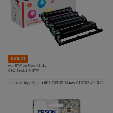
€ 66,21
excl. BTW per
Doos 4 Stuks
€ 80,11
incl. 21% BTW
Inktcartridge Epson 603 T03U2 Blauw C13T03U24010