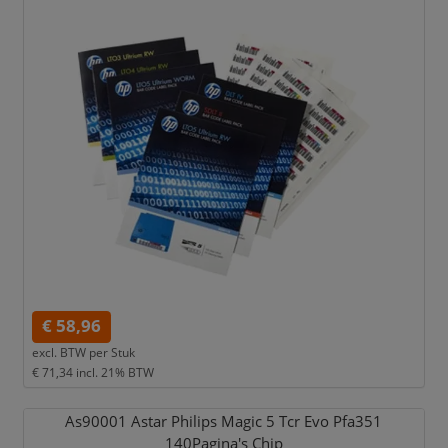
€ 58,96
excl. BTW per
Stuk
€ 71,34
incl. 21% BTW
As90001 Astar Philips Magic 5 Tcr Evo Pfa351
140Pagina's Chip