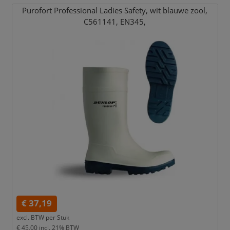
Purofort Professional Ladies Safety,
wit blauwe zool,
C561141,
EN345,
€ 37,19
excl. BTW per
Stuk
€ 45,00
incl. 21% BTW