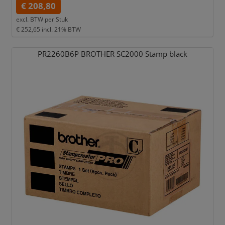
€ 208,80
excl. BTW per
Stuk
€ 252,65
incl. 21% BTW
PR2260B6P BROTHER SC2000 Stamp black