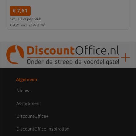
€ 7,61
excl. BTW per
Stuk
€ 9,21
incl. 21% BTW
Algemeen
Nieuws
Assortiment
DiscountOffice+
DiscountOffice Inspiration