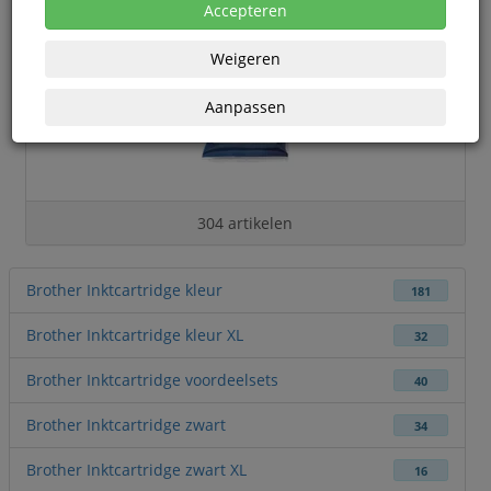
Accepteren
Weigeren
Aanpassen
304 artikelen
Brother Inktcartridge kleur
181
Brother Inktcartridge kleur XL
32
Brother Inktcartridge voordeelsets
40
Brother Inktcartridge zwart
34
Brother Inktcartridge zwart XL
16