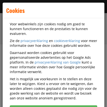
Menu
Cookies
Voor webwinkels zijn cookies nodig om goed te
kunnen functioneren en de prestaties te kunnen
evalueren.
Zie de
privacyverklaring
en
cookieverklaring
voor meer
informatie over hoe deze cookies gebruikt worden.
Daarnaast worden cookies gebruikt voor
filter
gepersonaliseerde advertenties op het Google Ads
platform. In de
privacyverklaring van Google
kunt u
Printer supplies
Brother
meer informatie vinden over hoe Google persoonlijke
informatie verwerkt.
Brother printer supplies
Het is mogelijk uw voorkeuren in te stellen en deze
later te wijzigen. Kiest u ervoor om te weigeren, dan
worden alleen cookies geplaatst die nodig zijn voor de
goede werking van de website en wordt uw bezoek
Brother Inktcartridges
aan onze website anoniem geregistreerd.