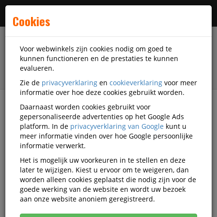
Menu
Cookies
Voor webwinkels zijn cookies nodig om goed te
kunnen functioneren en de prestaties te kunnen
evalueren.
Zie de
privacyverklaring
en
cookieverklaring
voor meer
informatie over hoe deze cookies gebruikt worden.
Daarnaast worden cookies gebruikt voor
filter
gepersonaliseerde advertenties op het Google Ads
platform. In de
privacyverklaring van Google
kunt u
Veiligheidsartikelen
Gehoorbescherming
3M
meer informatie vinden over hoe Google persoonlijke
informatie verwerkt.
3M gehoorbescherming
Het is mogelijk uw voorkeuren in te stellen en deze
later te wijzigen. Kiest u ervoor om te weigeren, dan
worden alleen cookies geplaatst die nodig zijn voor de
goede werking van de website en wordt uw bezoek
3M Gehoorkappen
aan onze website anoniem geregistreerd.