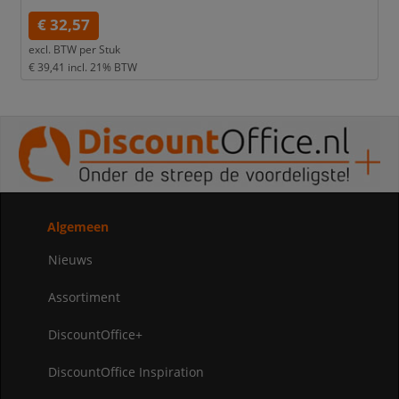
€ 32,57
excl. BTW per
Stuk
€ 39,41
incl. 21% BTW
Algemeen
Nieuws
Assortiment
DiscountOffice+
DiscountOffice Inspiration