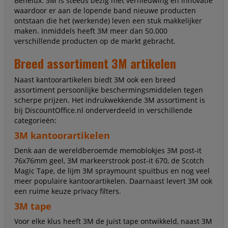
Benelux. 3M is steeds bezig met vernieuwing en innovatie
waardoor er aan de lopende band nieuwe producten
ontstaan die het (werkende) leven een stuk makkelijker
maken. Inmiddels heeft 3M meer dan 50.000
verschillende producten op de markt gebracht.
Breed assortiment 3M artikelen
Naast kantoorartikelen biedt 3M ook een breed
assortiment persoonlijke beschermingsmiddelen tegen
scherpe prijzen. Het indrukwekkende 3M assortiment is
bij DiscountOffice.nl onderverdeeld in verschillende
categorieën:
3M kantoorartikelen
Denk aan de wereldberoemde memoblokjes 3M post-it
76x76mm geel, 3M markeerstrook post-it 670, de Scotch
Magic Tape, de lijm 3M spraymount spuitbus en nog veel
meer populaire kantoorartikelen. Daarnaast levert 3M ook
een ruime keuze privacy filters.
3M tape
Voor elke klus heeft 3M de juist tape ontwikkeld, naast 3M