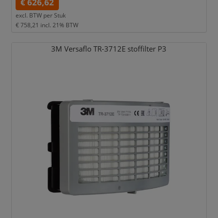
€ 626,62
excl. BTW per
Stuk
€ 758,21
incl. 21% BTW
3M Versaflo TR-3712E stoffilter P3