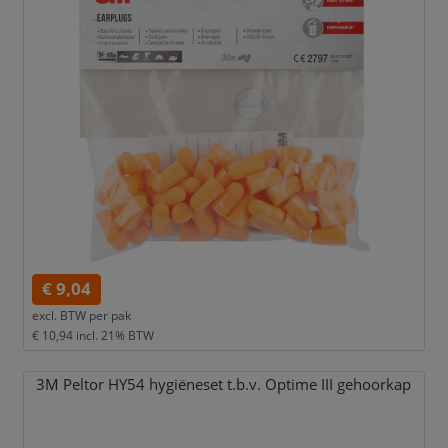
€ 9,04
excl. BTW per
pak
€ 10,94
incl. 21% BTW
3M Peltor HY54 hygiëneset t.b.v. Optime III gehoorkap