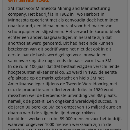
3M staat voor Minnesota Mining and Manufacturing
company. Het bedrijf is in 1902 in Two Harbors in
Minnesota opgericht met als eenvoudig doel: het mijnen
naar korund, een ideaal mineraal voor het maken van
schuurpapier en slijpstenen. Het verwachte korund bleek
echter een ander, laagwaardiger, mineraal te zijn dat
anorthosiet werd genoemd. Dit had het einde kunnen
betekenen van dit bedrijf ware het niet dat ook in dit
eerste jaar de basis werd gelegd voor innovatie en
samenwerking die nog steeds de basis vormt van 3M.
In de ruim 100 jaar dat 3M bestaat volgden verschillende
hoogtepunten elkaar snel op. Zo werd in 1925 de eerste
afplaktape op de markt gebracht en hielp 3M het
Amerikaanse leger tijdens de Tweede Wereldoorlog met
o.a. de productie van reflecterende folie. In 1980 vond
misschien wel de beroemdste uitvinding van 3M plaats,
namelijk de post-it. Een ongekend wereldwijd succes. In
de jaren 90 bereikte 3M een omzet van 15 miljard euro en
daarna werd de stijgende lijn doorgetrokken.
Inmiddels werken er ruim 89.000 mensen voor het bedrijf,
waarvan ongeveer 1000 mensen werkzaam zijn in de