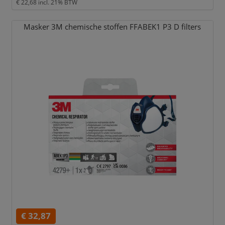
€ 22,68
incl. 21% BTW
Masker 3M chemische stoffen FFABEK1 P3 D filters
€ 32,87