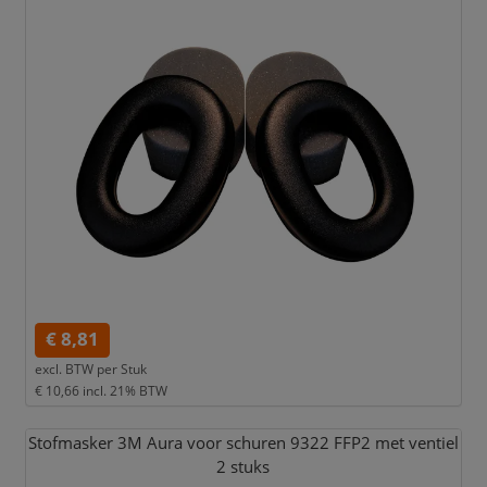
€ 8,81
excl. BTW per
Stuk
€ 10,66
incl. 21% BTW
Stofmasker 3M Aura voor schuren 9322 FFP2 met ventiel
2 stuks