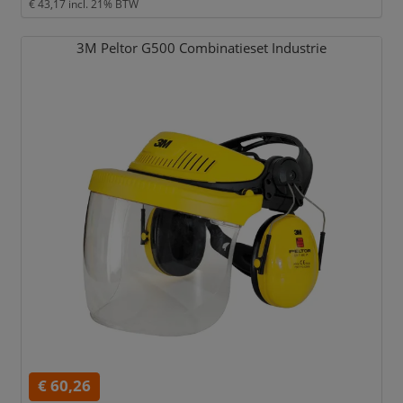
€ 43,17
incl. 21% BTW
3M Peltor G500 Combinatieset Industrie
€ 60,26