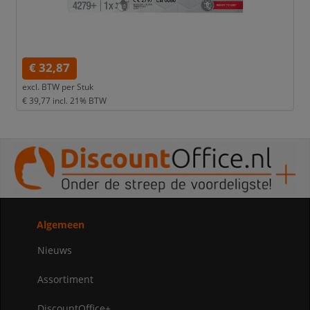
€ 32,87
excl. BTW per
Stuk
€ 39,77
incl. 21% BTW
Algemeen
Nieuws
Assortiment
DiscountOffice+