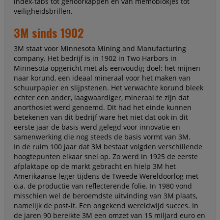
index-tabs tot gehoorkappen en van memoblokjes tot
veiligheidsbrillen.
3M sinds 1902
3M staat voor Minnesota Mining and Manufacturing
company. Het bedrijf is in 1902 in Two Harbors in
Minnesota opgericht met als eenvoudig doel: het mijnen
naar korund, een ideaal mineraal voor het maken van
schuurpapier en slijpstenen. Het verwachte korund bleek
echter een ander, laagwaardiger, mineraal te zijn dat
anorthosiet werd genoemd. Dit had het einde kunnen
betekenen van dit bedrijf ware het niet dat ook in dit
eerste jaar de basis werd gelegd voor innovatie en
samenwerking die nog steeds de basis vormt van 3M.
In de ruim 100 jaar dat 3M bestaat volgden verschillende
hoogtepunten elkaar snel op. Zo werd in 1925 de eerste
afplaktape op de markt gebracht en hielp 3M het
Amerikaanse leger tijdens de Tweede Wereldoorlog met
o.a. de productie van reflecterende folie. In 1980 vond
misschien wel de beroemdste uitvinding van 3M plaats,
namelijk de post-it. Een ongekend wereldwijd succes. In
de jaren 90 bereikte 3M een omzet van 15 miljard euro en