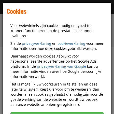
Menu
Cookies
Voor webwinkels zijn cookies nodig om goed te
kunnen functioneren en de prestaties te kunnen
evalueren.
Zie de
privacyverklaring
en
cookieverklaring
voor meer
informatie over hoe deze cookies gebruikt worden.
Daarnaast worden cookies gebruikt voor
filter
gepersonaliseerde advertenties op het Google Ads
platform. In de
privacyverklaring van Google
kunt u
Veiligheidsartikelen
Oogbescherming
3M
meer informatie vinden over hoe Google persoonlijke
informatie verwerkt.
3M oogbescherming
Het is mogelijk uw voorkeuren in te stellen en deze
later te wijzigen. Kiest u ervoor om te weigeren, dan
worden alleen cookies geplaatst die nodig zijn voor de
goede werking van de website en wordt uw bezoek
3M Correctie- en veiligheidsbrillen
aan onze website anoniem geregistreerd.