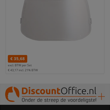
€ 35,68
excl. BTW per
Set
€ 43,17
incl. 21% BTW