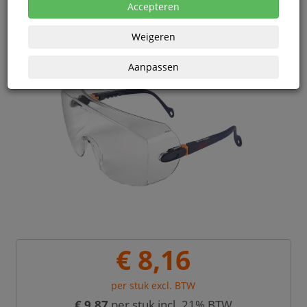
Accepteren
Weigeren
Aanpassen
€ 8,16
per stuk excl. BTW
€ 9,87
per stuk incl. 21% BTW