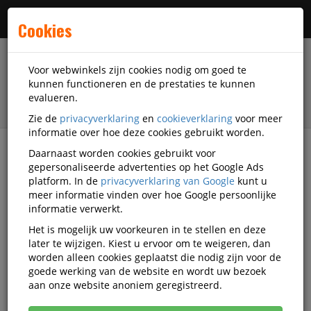
Menu
Cookies
Voor webwinkels zijn cookies nodig om goed te
kunnen functioneren en de prestaties te kunnen
evalueren.
Zie de
privacyverklaring
en
cookieverklaring
voor meer
informatie over hoe deze cookies gebruikt worden.
Daarnaast worden cookies gebruikt voor
filter
gepersonaliseerde advertenties op het Google Ads
platform. In de
privacyverklaring van Google
kunt u
Veiligheidsartikelen
Oogbescherming
meer informatie vinden over hoe Google persoonlijke
Overzetbrillen
3M
MA-74902800
informatie verwerkt.
Het is mogelijk uw voorkeuren in te stellen en deze
3M 2800 overzetbril
later te wijzigen. Kiest u ervoor om te weigeren, dan
worden alleen cookies geplaatst die nodig zijn voor de
Korting vanaf aankoop 2 eenheden, zie
prijsoverzicht
goede werking van de website en wordt uw bezoek
Vanaf € 7,87 excl. BTW bij aankoop van minimaal 15
aan onze website anoniem geregistreerd.
eenheden