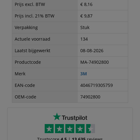
Prijs excl. BTW
€ 8,16
Prijs incl. 21% BTW
€ 9,87
Verpakking
Stuk
Actuele voorraad
134
Laatst bijgewerkt
08-08-2026
Productcode
MA-74902800
Merk
3M
EAN-code
4046719305759
OEM-code
74902800
Trustscore
4.5
|
13.635
reviews