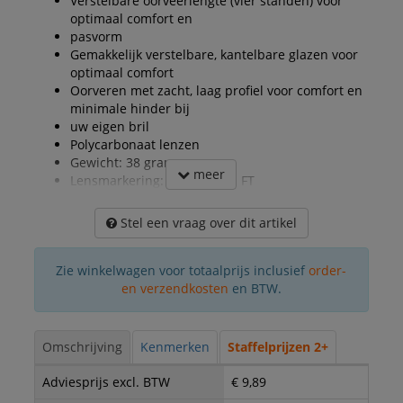
Verstelbare oorveerlengte (vier standen) voor
optimaal comfort en
pasvorm
Gemakkelijk verstelbare, kantelbare glazen voor
optimaal comfort
Oorveren met zacht, laag profiel voor comfort en
minimale hinder bij
uw eigen bril
Polycarbonaat lenzen
Gewicht: 38 gram
meer
Lensmarkering: 2C-1,2 3M 1 FT
Stel een vraag over dit artikel
Zie winkelwagen voor totaalprijs inclusief
order-
en verzendkosten
en BTW.
Omschrijving
Kenmerken
Staffelprijzen 2+
Adviesprijs excl. BTW
€ 9,89