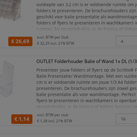
vuldiepte van 3,2 cm is er voldoende ruimte om 
folders te presenteren. De brochurehouders zijn
geschikt voor balie presentatie als wandmontage
folders of flyers te presenteren in wachtkamers 
ruimtes, bij receptiebalies, in de horeca of tijde
evenementen.
excl. BTW per
Stuk
€ 26,69
Geschikt voor balie- en wandmonta
€ 32,29
incl. 21% BTW
OUTLET Folderhouder Balie of Wand 1x DL (1/3
Presenteer jouw folders of flyers op de Scritto®
Balie Presentatie/ Wandmontage. Met een vuldie
cm is er voldoende ruimte om jouw 1/3 A4 folder
presenteren. De brochurehouders zijn zowel ges
balie presentatie als voor wandmontage. Perfect
flyers te presenteren in wachtkamers in openbare
receptiebalies, in de horeca of tijdens beurzen e
evenementen.
excl. BTW per
stuk
€ 1,14
€ 1,38
incl. 21% BTW
Geschikt voor balie- en wandmo