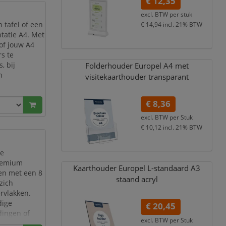
€ 12,35
excl. BTW per
stuk
 tafel of een
€ 14,94
incl. 21% BTW
tatie A4. Met
of jouw A4
rs te
, bij
Folderhouder Europel A4 met
n
visitekaarthouder transparant
€ 8,36
excl. BTW per
Stuk
€ 10,12
incl. 21% BTW
de
premium
Kaarthouder Europel L-standaard A3
 en met een 8
staand acryl
zich
rvlakken.
dige
€ 20,45
dingen of
excl. BTW per
Stuk
et Voet.