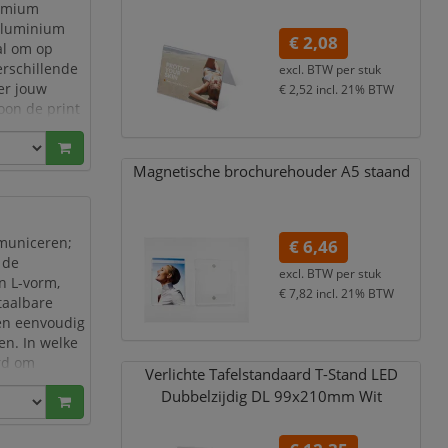
remium
 aluminium
€ 2,08
al om op
erschillende
excl. BTW per
stuk
er jouw
€ 2,52
incl. 21% BTW
oon de print
Magnetische brochurehouder A5 staand
mmuniceren;
€ 6,46
 de
excl. BTW per
stuk
n L-vorm,
€ 7,82
incl. 21% BTW
taalbare
 en eenvoudig
en. In welke
ard om
Verlichte Tafelstandaard T-Stand LED
en!
Dubbelzijdig DL 99x210mm Wit