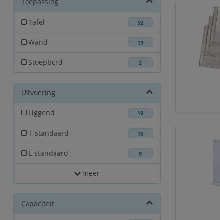
Toepassing
Tafel
52
Wand
19
Stoepbord
2
Uitvoering
Liggend
19
T-standaard
16
L-standaard
9
meer
Capaciteit