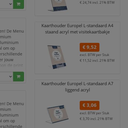
€ 24,74
incl. 21% BTW
Kaarthouder Europel L-standaard A4
ren! De Menu
staand acryl met visitekaartbakje
remium
 aluminium
€ 9,52
al om op
erschillende
excl. BTW per
Stuk
er jouw
€ 11,52
incl. 21% BTW
oon de print
Kaarthouder Europel L-standaard A7
liggend acryl
ren! De Menu
€ 3,06
remium
excl. BTW per
Stuk
 aluminium
€ 3,70
incl. 21% BTW
al om op
erschillende