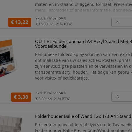
maten en in staand of liggend formaat. Presente
menu, promoties of andere informatie, door gew
in de acryl menukaarthouder te plaatsen!
excl. BTW per
Stuk
€ 13,22
P
€ 16,00
incl. 21% BTW
OUTLET Folderstandaard A4 Acryl Staand Met 
Voordeelbundel
Een unieke folderdisplay voorzien van een extra 
optimalisatie van uw sales acties. Posters, print
zijn eenvoudig te plaatsen en te verwisselen in 
transparante acryl houder. Het bakje kan gebrui
voor visite- of actiekaartjes.
excl. BTW per
Stuk
€ 3,30
€ 3,99
incl. 21% BTW
Folderhouder Balie of Wand 12x 1/3 A4 Staand
Presenteer jouw folders of flyers op de Taymar®
Folderhouder Balie Presentatie/Wandmontage A