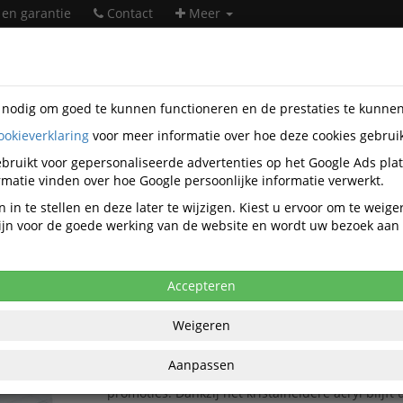
 en garantie
Contact
Meer
s nodig om goed te kunnen functioneren en de prestaties te kunne
ookieverklaring
voor meer informatie over hoe deze cookies gebrui
ntatiemiddelen
Displays
Folderstandaards
Office Folderstandaards
bruikt voor gepersonaliseerde advertenties op het Google Ads pla
matie vinden over hoe Google persoonlijke informatie verwerkt.
DiscountOffice Folderstandaards
 in te stellen en deze later te wijzigen. Kiest u ervoor om te weig
 zijn voor de goede werking van de website en wordt uw bezoek aa
DiscountOffice
Populariteit
Accepteren
Folderstandaard A5 Staand Acryl L-Voet
Weigeren
De
Folderstandaard A5 Staand Acryl L-Voet
is ee
en praktische oplossing voor het professioneel 
Aanpassen
van informatie, advertenties, prijslijsten, menu's
promoties. Dankzij het kristalheldere acryl blijft