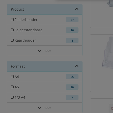
Product
Folderhouder
37
Folderstandaard
16
Kaarthouder
4
meer
Formaat
A4
25
A5
20
1/3 A4
7
meer