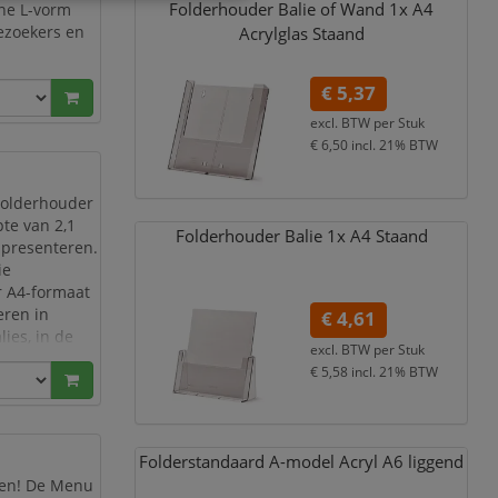
Folderhouder Balie of Wand 1x A4
ine L-vorm
bezoekers en
Acrylglas Staand
 hoogwaardig
€ 5,37
excl. BTW per
Stuk
€ 6,50
incl. 21% BTW
 Folderhouder
te van 2,1
Folderhouder Balie 1x A4 Staand
 presenteren.
ie
r A4-formaat
eren in
€ 4,61
ies, in de
excl. BTW per
Stuk
€ 5,58
incl. 21% BTW
Folderstandaard A-model Acryl A6 liggend
ren! De Menu