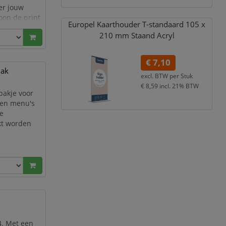
er jouw
oon de print
Europel Kaarthouder T-standaard 105 x
210 mm Staand Acryl
€ 7,10
Bak
excl. BTW per
Stuk
€ 8,59
incl. 21% BTW
bakje voor
s en menu's
de
kt worden
4. Met een