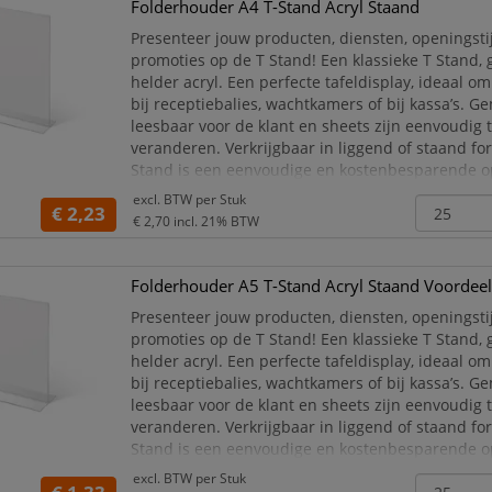
Folderhouder A4 T-Stand Acryl Staand
Presenteer jouw producten, diensten, openingsti
promoties op de T Stand! Een klassieke T Stand,
helder acryl. Een perfecte tafeldisplay, ideaal o
bij receptiebalies, wachtkamers of bij kassa’s. G
leesbaar voor de klant en sheets zijn eenvoudig 
veranderen. Verkrijgbaar in liggend of staand fo
Stand is een eenvoudige en kostenbesparende o
nieuws, informatie of aanbiedingen op te pr
excl. BTW per
Stuk
€ 2,23
€ 2,70
incl. 21% BTW
Folderhouder A5 T-Stand Acryl Staand Voordee
Presenteer jouw producten, diensten, openingsti
promoties op de T Stand! Een klassieke T Stand,
helder acryl. Een perfecte tafeldisplay, ideaal o
bij receptiebalies, wachtkamers of bij kassa’s. G
leesbaar voor de klant en sheets zijn eenvoudig 
veranderen. Verkrijgbaar in liggend of staand fo
Stand is een eenvoudige en kostenbesparende o
nieuws, informatie of aanbiedingen op te pr
excl. BTW per
Stuk