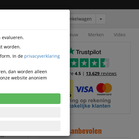
Winkelwagen
Outlet
Nieuw
Merken
Video
n evalueren.
kt worden.
tform. In de
privacyverklaring
eren, dan worden alleen
Trustscore
4.5
|
13.629
reviews
n onze website anoniem
n stijlvolle
presenteren
Aanbevolen
 en
 uw