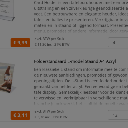
Card Holder is een tafelbordhouder, met een p
uitstraling en een zilverkleurige geanodiseerde
voet. Een betrouwbare en elegante houder, idea
tafels en balies te presenteren. Verkrijgbaar in v
maten en in staand of liggend formaat. Presente
menu, promoties of andere informatie, door gew
in de acryl menukaarthouder te plaatsen!
excl. BTW per
Stuk
€ 9,39
P
€ 11,36
incl. 21% BTW
Folderstandaard L-model Staand A4 Acryl
Een klassieke L-stand om informatie mee te co
de nieuwste aanbiedingen, promoties of gewoon
openingstijden. De L-Stand is een folderhouder i
gemaakt van helder acryl. Een eenvoudige en be
tafeldisplay. Gemakkelijk leesbaar voor de klant
te verwisselen. Verkrijgbaar in verschillende mat
branche je ook werkt, het is altijd de moeite wa
gedrukte informatie met de L-Stand te presenter
excl. BTW per
Stuk
€ 3,11
€ 3,76
incl. 21% BTW