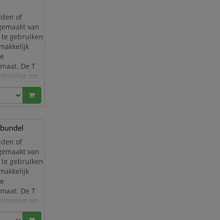
jden of
 gemaakt van
m te gebruiken
emakkelijk
te
rmaat. De T
plossing om
lbundel
jden of
 gemaakt van
m te gebruiken
emakkelijk
te
rmaat. De T
plossing om