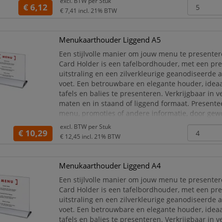
excl. BTW per
Stuk
€ 6,12
Ideaal te gebruiken
€ 7,41
incl. 21% BTW
Menukaarthouder Liggend A5
Een stijlvolle manier om jouw menu te presente
Card Holder is een tafelbordhouder, met een p
uitstraling en een zilverkleurige geanodiseerde
voet. Een betrouwbare en elegante houder, idea
tafels en balies te presenteren. Verkrijgbaar in v
maten en in staand of liggend formaat. Presente
menu, promoties of andere informatie, door gew
in de acryl menukaarthouder te plaatsen!
excl. BTW per
Stuk
€ 10,29
P
€ 12,45
incl. 21% BTW
Menukaarthouder Liggend A4
Een stijlvolle manier om jouw menu te presente
Card Holder is een tafelbordhouder, met een p
uitstraling en een zilverkleurige geanodiseerde
voet. Een betrouwbare en elegante houder, idea
tafels en balies te presenteren. Verkrijgbaar in v