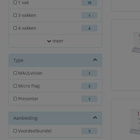
1 vak
15
3 vakken
1
4 vakken
4
meer
Type
MAULvision
1
Micro Flag
3
Presenter
1
Aanbieding
Voordeelbundel
3