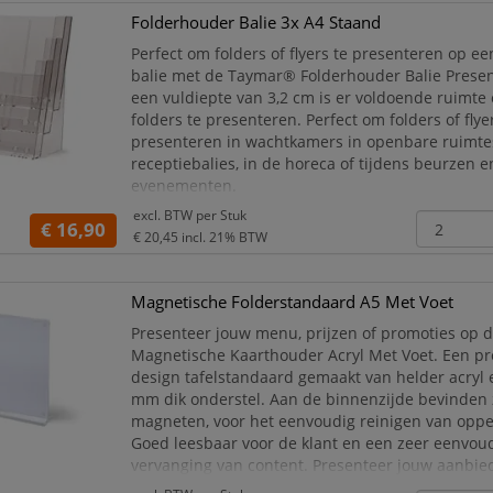
Folderhouder Balie 3x A4 Staand
Perfect om folders of flyers te presenteren op een
balie met de Taymar® Folderhouder Balie Presen
een vuldiepte van 3,2 cm is er voldoende ruimte 
folders te presenteren. Perfect om folders of flye
presenteren in wachtkamers in openbare ruimtes
receptiebalies, in de horeca of tijdens beurzen e
evenementen.
Geschikt voor balie presentatie
excl. BTW per
Stuk
€ 16,90
3x A4 staand
€ 20,45
incl. 21% BTW
32 mm vuldiepte
Versie Enke
Magnetische Folderstandaard A5 Met Voet
Presenteer jouw menu, prijzen of promoties op 
Magnetische Kaarthouder Acryl Met Voet. Een 
design tafelstandaard gemaakt van helder acryl
mm dik onderstel. Aan de binnenzijde bevinden 
magneten, voor het eenvoudig reinigen van oppe
Goed leesbaar voor de klant en een zeer eenvou
vervanging van content. Presenteer jouw aanbie
diensten op de Magnetische Kaarthouder Acryl M