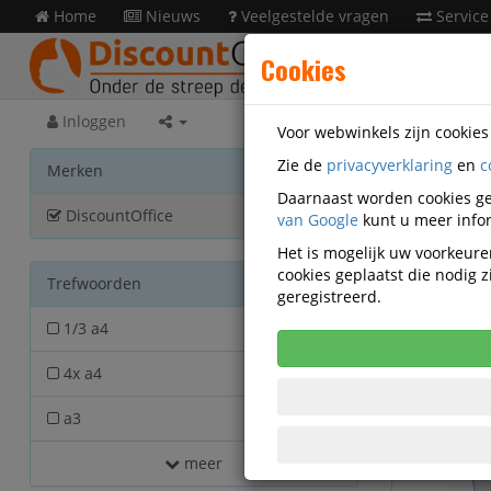
Home
Nieuws
Veelgestelde vragen
Service
Cookies
Inloggen
Voor webwinkels zijn cookie
Zie de
privacyverklaring
en
c
Prese
Merken
Discount
Daarnaast worden cookies ge
DiscountOffice
van Google
72
kunt u meer infor
Het is mogelijk uw voorkeuren
cookies geplaatst die nodig
Trefwoorden
geregistreerd.
Actief filter:
1/3 a4
6
4x a4
2
a3
3
meer