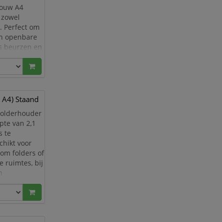
jouw A4
 zowel
. Perfect om
in openbare
ns beurzen en
 A4) Staand
 Folderhouder
pte van 2,1
s te
chikt voor
 om folders of
 ruimtes, bij
n