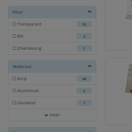
Kleur
Transparant
52
Wit
2
Zilverkleurig
7
Materiaal
Acryl
49
Aluminium
5
Glasvezel
1
meer