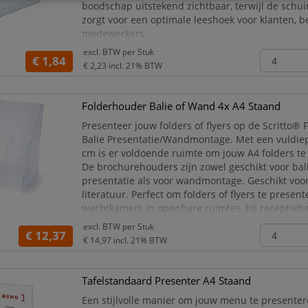
boodschap uitstekend zichtbaar, terwijl de schu
zorgt voor een optimale leeshoek voor klanten, 
medewerkers.
excl. BTW per
Stuk
Deze staande A5-bordhouder is vervaardigd uit
€ 1,84
€ 2,23
incl. 21% BTW
transparant acryl, waardoor hij
Folderhouder Balie of Wand 4x A4 Staand
Presenteer jouw folders of flyers op de Scritto®
Balie Presentatie/Wandmontage. Met een vuldiep
cm is er voldoende ruimte om jouw A4 folders te
De brochurehouders zijn zowel geschikt voor bal
presentatie als voor wandmontage. Geschikt voo
literatuur. Perfect om folders of flyers te present
wachtkamers in openbare ruimtes, bij receptiebal
horeca of tijdens beurzen en evenementen.
excl. BTW per
Stuk
€ 12,37
€ 14,97
incl. 21% BTW
Tafelstandaard Presenter A4 Staand
Een stijlvolle manier om jouw menu te presente