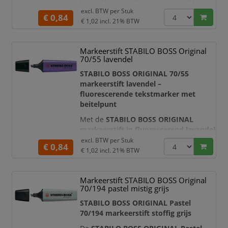
turquoise
brengt u snel overzicht aan
excl. BTW per
Stuk
in documenten, studieboeken,
€ 0,84
€ 1,02
incl. 21% BTW
rapporten en aantekeningen. De
heldere turquoise kleur is ideaal voor
kleurcodering en maakt belangrijke
Markeerstift STABILO BOSS Original
passages, definities en actiepunten
70/55 lavendel
direct herkenbaar.
STABILO BOSS ORIGINAL 70/55
De transparante markeerinkt
markeerstift lavendel –
accentueert uw tekst zonder d
fluorescerende tekstmarker met
beitelpunt
Met de
STABILO BOSS ORIGINAL
markeerstift in fluorescerend lavendel
brengt u belangrijke teksten, notities
excl. BTW per
Stuk
€ 0,84
en aandachtspunten duidelijk onder
€ 1,02
incl. 21% BTW
de aandacht. De opvallende paarse tint
is ideaal voor kleurcodering en helpt u
Markeerstift STABILO BOSS Original
informatie overzichtelijk te ordenen in
70/194 pastel mistig grijs
documenten, studieboeken, agenda’s
en rapporten.
STABILO BOSS ORIGINAL Pastel
70/194 markeerstift stoffig grijs
De transparante inkt accentueert de
teks