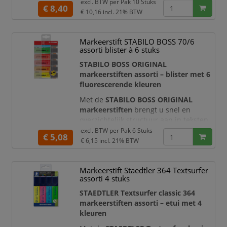
rapporten en aantekeningen. Deze
excl. BTW per
Pak 10 Stuks
€ 8,40
voordeelverpakking bevat
10
€ 10,16
incl. 21% BTW
tekstmarkers in vier fluorescerende
kleuren
: geel, groen, roze en blauw.
Markeerstift STABILO BOSS 70/6
Hierdoor kunt u onderwerpen,
assorti blister à 6 stuks
prioriteiten en belangrijke passages
overzichtelijk van elkaar
STABILO BOSS ORIGINAL
onderscheiden.
markeerstiften assorti – blister met 6
fluorescerende kleuren
De bekende platte
Met de
STABILO BOSS ORIGINAL
markeerstiften
brengt u snel en
overzichtelijk structuur aan in teksten,
documenten en aantekeningen. Deze
excl. BTW per
Pak 6 Stuks
€ 5,08
assortimentsverpakking bevat zes
€ 6,15
incl. 21% BTW
fluorescerende kleuren:
geel, blauw,
groen, rood, oranje en roze
. Zo kunt u
Markeerstift Staedtler 364 Textsurfer
belangrijke informatie, onderwerpen,
assorti 4 stuks
prioriteiten en actiepunten eenvoudig
met verschillende kleuren
STAEDTLER Textsurfer classic 364
categoriseren.
markeerstiften assorti – etui met 4
kleuren