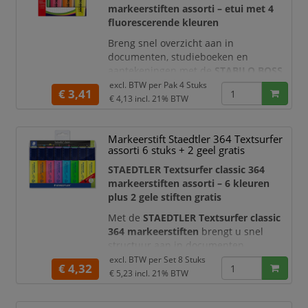
trekken met een
markeerstiften assorti – etui met 4
fluorescerende kleuren
Breng snel overzicht aan in
documenten, studieboeken en
aantekeningen met de
STABILO BOSS
ORIGINAL markeerstiften
. Dit handige
excl. BTW per
Pak 4 Stuks
€ 3,41
etui bevat vier klassieke fluorescerende
€ 4,13
incl. 21% BTW
kleuren:
geel, groen, oranje en roze
.
Daardoor kunt u belangrijke passages,
Markeerstift Staedtler 364 Textsurfer
actiepunten, onderwerpen en
assorti 6 stuks + 2 geel gratis
prioriteiten eenvoudig van elkaar
onderscheiden.
STAEDTLER Textsurfer classic 364
markeerstiften assorti – 6 kleuren
De markeerstiften hebben een
schuine
plus 2 gele stiften gratis
beite
Met de
STAEDTLER Textsurfer classic
364 markeerstiften
brengt u snel
structuur aan in documenten,
studieboeken, rapporten en
excl. BTW per
Set 8 Stuks
€ 4,32
aantekeningen. Deze
€ 5,23
incl. 21% BTW
voordeelverpakking bevat
zes
geassorteerde markeerstiften en twee