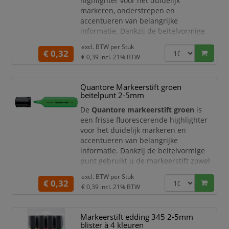
highlighter voor het duidelijk
Deze
markeren, onderstrepen en
accentueren van belangrijke
informatie. Dankzij de beitelvormige
punt maakt u eenvoudig zowel fijne
excl. BTW per
Stuk
lijnen als brede markeringen. De
€ 0,32
€ 0,39
incl. 21% BTW
blauwe inkt valt direct op in
documenten, notities en studieboeken,
waardoor u belangrijke passages snel
Quantore Markeerstift groen
terugvindt en overzichtelijk kunt
beitelpunt 2-5mm
organiseren.
De
Quantore markeerstift groen
is
Fluorescerend blauw voor duidelijke
een frisse fluorescerende highlighter
accent
voor het duidelijk markeren en
accentueren van belangrijke
informatie. Dankzij de beitelvormige
punt gebruikt u de markeerstift zowel
voor fijne lijnen als brede markeringen.
excl. BTW per
Stuk
De groene kleur valt goed op in teksten,
€ 0,32
€ 0,39
incl. 21% BTW
notities en documenten, waardoor u
informatie snel terugvindt en
overzichtelijk kunt organiseren.
Markeerstift edding 345 2-5mm
blister à 4 kleuren
Fluorescerend groen voor opvallende