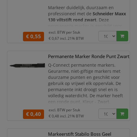
De heldere roze inkt zorgt ervo
Markeer duidelijk, duurzaam en
professioneel met de
Schneider Maxx
130 viltstift rond zwart
. Deze
permanente marker is geschikt voor
dagelijks gebruik op kantoor, in het
excl. BTW per
Stuk
€ 0,55
magazijn, op school, in werkplaatsen
€ 0,67
incl. 21% BTW
en bij technische of administratieve
toepassingen. De zwarte inkt zorgt voor
Permanente Marker Ronde Punt Zwart
goed zichtbare, blijvende markeringen
op uiteenlopende oppervlakken.
Q-Connect permanente markers.
Geurarme, niet-giftige markers met
De Schneider Maxx 130 is
duurzame punten en geschikt voor
gebruik op vrijwel elk oppervlak. De
permanente inkt droogt snel en is
volledig waterdicht. De marker heeft
een ronde punt. Kleur - Zwart.
excl. BTW per
Stuk
Q-Connect permanente marker
€ 0,40
€ 0,48
incl. 21% BTW
Ronde punt
Zwart
Permanent marker van hoge
Markeerstift Stabilo Boss Geel
kwaliteit voor de meeste