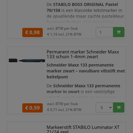
De
STABILO BOSS ORIGINAL Pastel
70/158
is een klassieke tekstmarker in
de opvallende maar zachte pastelkleur
bevroren fuchsia
. Met deze frisse
fuchsiatint accentueert u belangrijke
excl. BTW per
Stuk
€ 0,98
informatie op een stijlvolle en
€ 1,19
incl. 21% BTW
overzichtelijke manier. De marker is
ideaal voor studieboeken, rapporten,
Permanent marker Schneider Maxx
agenda’s, planners, samenvattingen en
133 schuin 1-4mm zwart
creatieve projecten.
Schneider Maxx 133 permanente
De transparante pastelinkt laat
marker zwart – navulbare viltstift met
beitelpunt
De
Schneider Maxx 133 permanente
marker in zwart
is een veelzijdige
viltstift voor duidelijk en duurzaam
schrijven op vrijwel iedere ondergrond.
excl. BTW per
Stuk
€ 0,59
De intens zwarte inkt zorgt voor goed
€ 0,71
incl. 21% BTW
leesbare markeringen op onder andere
karton, papier, kunststof, glas, metaal
Markeerstift STABILO Luminator XT
en hout.
71/24 geel