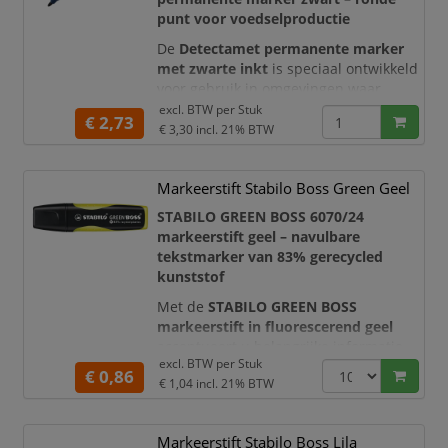
punt voor voedselproductie
De
Detectamet permanente marker
met zwarte inkt
is speciaal ontwikkeld
voor gebruik in omgevingen waar
voedselveiligheid, traceerbaarheid en
excl. BTW per
Stuk
€ 2,73
beheersing van vreemde voorwerpen
€ 3,30
incl. 21% BTW
centraal staan. De marker is zowel
metaaldetecteerbaar als zichtbaar
Markeerstift Stabilo Boss Green Geel
met röntgendetectie
, waardoor
verloren markeronderdelen tijdens het
STABILO GREEN BOSS 6070/24
productieproces beter kunnen worden
markeerstift geel – navulbare
opgespoord.
tekstmarker van 83% gerecycled
kunststof
Met de
STABILO GREEN BOSS
markeerstift in fluorescerend geel
accentueert u belangrijke informatie
excl. BTW per
Stuk
helder en overzichtelijk. De opvallende
€ 0,86
€ 1,04
incl. 21% BTW
gele kleur maakt hoofdpunten,
definities, deadlines en actiepunten
direct herkenbaar, terwijl de
Markeerstift Stabilo Boss Lila
onderliggende tekst goed leesbaar