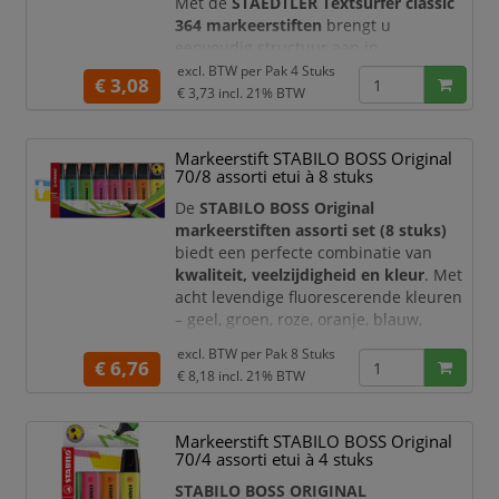
Met de
STAEDTLER Textsurfer classic
364 markeerstiften
brengt u
eenvoudig structuur aan in
documenten, studieboeken, rapporten
excl. BTW per
Pak 4 Stuks
€ 3,08
en aantekeningen. Het etui bevat
vier
€ 3,73
incl. 21% BTW
geassorteerde fluorescerende kleuren
,
zodat u belangrijke passages,
Markeerstift STABILO BOSS Original
onderwerpen, prioriteiten en
70/8 assorti etui à 8 stuks
actiepunten overzichtelijk van elkaar
kunt onderscheiden.
De
STABILO BOSS Original
markeerstiften assorti set (8 stuks)
De markeerstiften beschikken over een
biedt een perfecte combinatie van
groot ink
kwaliteit, veelzijdigheid en kleur
. Met
acht levendige fluorescerende kleuren
– geel, groen, roze, oranje, blauw,
paars, rood en turquoise – markeert u
excl. BTW per
Pak 8 Stuks
eenvoudig belangrijke informatie en
€ 6,76
€ 8,18
incl. 21% BTW
brengt u structuur aan in uw
documenten.
Markeerstift STABILO BOSS Original
Elke markeerstift is uitgerust met een
70/4 assorti etui à 4 stuks
geschuinde schrijfpunt
, waarmee u
zowel
dunne als brede lijnen
kunt
STABILO BOSS ORIGINAL