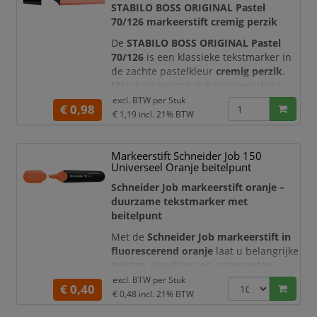
creatieve projecten.
STABILO BOSS ORIGINAL Pastel
70/126 markeerstift cremig perzik
De transparante pastelinkt laat
De
STABILO BOSS ORIGINAL Pastel
70/126
is een klassieke tekstmarker in
de zachte pastelkleur
cremig perzik
.
Met deze warme, subtiele perziktint
accentueert u belangrijke informatie
excl. BTW per
Stuk
€ 0,98
zonder dat de markering fel of
€ 1,19
incl. 21% BTW
overheersend wordt. De marker is
ideaal voor studieboeken, rapporten,
Markeerstift Schneider Job 150
agenda’s, planners, samenvattingen en
Universeel Oranje beitelpunt
creatieve projecten.
Schneider Job markeerstift oranje –
De transparante pastelinkt laat de
duurzame tekstmarker met
onder
beitelpunt
Met de
Schneider Job markeerstift in
fluorescerend oranje
laat u belangrijke
teksten, deadlines en actiepunten
duidelijk opvallen. De heldere
excl. BTW per
Stuk
€ 0,40
markeerinkt zorgt voor opvallende
€ 0,48
incl. 21% BTW
kleuraccenten, terwijl de