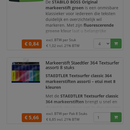
blijft de gemarkeerde tekst duidelijk
De
STABILO BOSS Original
leesbaar.
markeerstift groen
is een onmisbare
klassieker voor iedereen die teksten
De markeerstift is voorzi
duidelijk en overzichtelijk wil
markeren. Met zijn
fluorescerende
groene kleur
laat u belangrijke
informatie direct opvallen, ideaal voor
excl. BTW per
Stuk
zowel studie, kantoorwerk als creatieve
€ 0,84
€ 1,02
incl. 21% BTW
toepassingen.
De markeerstift is uitgerust met een
Markeerstift Staedtler 364 Textsurfer
geschuinde schrijfpunt
, waarmee u
assorti 8 stuks
eenvoudig kunt variëren tussen
dunne
en brede lijnen
van
2 tot 5 mm
.
STAEDTLER Textsurfer classic 364
Hierdoor is de st
markeerstiften assorti – etui met 8
kleuren
Met de
STAEDTLER Textsurfer classic
364 markeerstiften
brengt u snel en
duidelijk structuur aan in documenten,
studieboeken, rapporten en
excl. BTW per
Pak 8 Stuks
€ 5,66
aantekeningen. Het etui bevat acht
€ 6,85
incl. 21% BTW
geassorteerde kleuren:
geel, oranje,