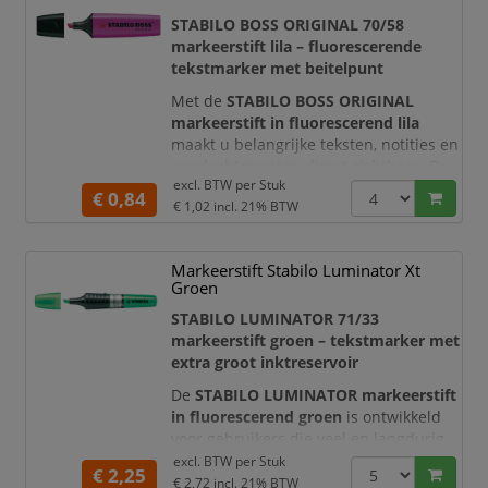
blijft.
STABILO BOSS ORIGINAL 70/58
markeerstift lila – fluorescerende
Deze markeerstift combineert de
tekstmarker met beitelpunt
vertrouwde kwaliteit van de STABILO B
Met de
STABILO BOSS ORIGINAL
markeerstift in fluorescerend lila
maakt u belangrijke teksten, notities en
aandachtspunten direct zichtbaar. De
excl. BTW per
Stuk
opvallende lilakleur is ideaal voor
€ 0,84
€ 1,02
incl. 21% BTW
kleurcodering en helpt u informatie
overzichtelijk te ordenen in rapporten,
agenda’s, studieboeken en andere
Markeerstift Stabilo Luminator Xt
documenten.
Groen
De transparante markeerinkt
STABILO LUMINATOR 71/33
accentueert de tekst zonder
markeerstift groen – tekstmarker met
extra groot inktreservoir
De
STABILO LUMINATOR markeerstift
in fluorescerend groen
is ontwikkeld
voor gebruikers die veel en langdurig
markeren. Het extra grote reservoir
excl. BTW per
Stuk
€ 2,25
met vloeibare inkt biedt een grotere
€ 2,72
incl. 21% BTW