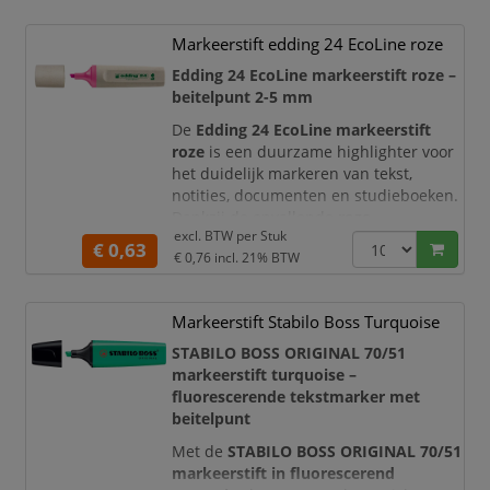
documentwerk.
Dankzij de
beitelvormige punt met
Markeerstift edding 24 EcoLine roze
een schrijfbreedte van 2-5 mm
kunt u
Edding 24 EcoLine markeerstift roze –
zowel dun onderstrepen als brede
beitelpunt 2-5 mm
tekstreg
De
Edding 24 EcoLine markeerstift
roze
is een duurzame highlighter voor
het duidelijk markeren van tekst,
notities, documenten en studieboeken.
Dankzij de opvallende
roze
excl. BTW per
Stuk
markeerkleur
vallen belangrijke
€ 0,63
€ 0,76
incl. 21% BTW
passages, actiepunten en prioriteiten
direct op, terwijl de onderliggende
tekst goed leesbaar blijft.
Markeerstift Stabilo Boss Turquoise
De markeerstift is voorzien van een
STABILO BOSS ORIGINAL 70/51
beitelpunt met een schrijfbreedte van
markeerstift turquoise –
2-5
fluorescerende tekstmarker met
beitelpunt
Met de
STABILO BOSS ORIGINAL 70/51
markeerstift in fluorescerend