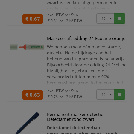
zwart
is een krachtige permanente
marker voor duidelijk schrijven,
coderen en markeren op
excl. BTW per
Stuk
€ 0,67
uiteenlopende oppervlakken. De
€ 0,81
incl. 21% BTW
diepzwarte inkt zorgt voor een sterk
contrast en goed leesbare
Markeerstift edding 24 EcoLine oranje
aanduidingen op onder andere karton,
kunststof, metaal, glas en hout.
We hebben maar één planeet Aarde,
dus elke kleine bijdrage aan het
De marker is geschikt voor dagelijks
behoud van hulpbronnen is belangrijk.
gebruik in magazijnen, werkplaatsen,
Bijvoorbeeld door de edding 24 EcoLine
logistiek
highlighter te gebruiken, die is
vervaardigd uit ten minste 90%
hernieuwbare grondstoffen en nu het
ecolabel "Blue Angel" heeft gekregen.
excl. BTW per
Stuk
€ 0,63
Hij markeert belangrijke opmerkingen
€ 0,76
incl. 21% BTW
of tekstdelen in heldere kleuren.
De marker kan worden nagevuld en
Permanent marker detectie
meerdere keren worden gebruikt,
Detectamet rond zwart
zodat hij niet alleen milieuv
Detectamet detecteerbare
permanente marker zwart – ronde