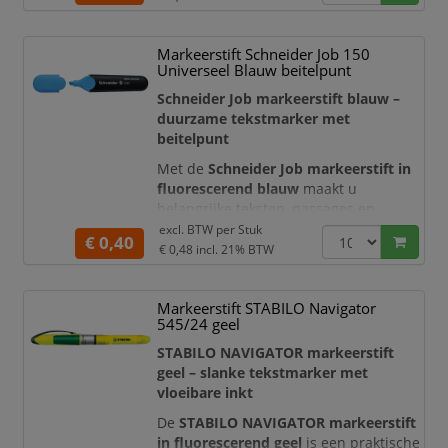
inktvoorraad dan conventionele
markeerstiften. Hierdoor is deze
Markeerstift Schneider Job 150
tekstmarker ideaal voor intensief
Universeel Blauw beitelpunt
gebruik op kantoor, op school, tijdens
een studie of binnen een
Schneider Job markeerstift blauw –
administratieve
duurzame tekstmarker met
beitelpunt
Met de
Schneider Job markeerstift in
fluorescerend blauw
maakt u
belangrijke teksten, passages en
aandachtspunten direct herkenbaar.
excl. BTW per
Stuk
€ 0,40
De heldere blauwe markeerinkt is
€ 0,48
incl. 21% BTW
ideaal voor het aanbrengen van een
overzichtelijke kleurcodering in
Markeerstift STABILO Navigator
documenten, studieboeken, rapporten
545/24 geel
en notities. De transparante inkt
accentueert de tekst, terwijl de
STABILO NAVIGATOR markeerstift
onderliggende informatie goed
geel – slanke tekstmarker met
leesbaar
vloeibare inkt
De
STABILO NAVIGATOR markeerstift
in fluorescerend geel
is een praktische