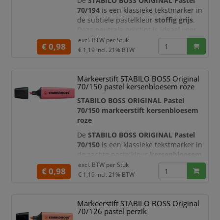
De
STABILO BOSS ORIGINAL Pastel
70/194
is een klassieke tekstmarker in
de subtiele pastelkleur
stoffig grijs
.
Deze neutrale grijstint is ideaal voor
het markeren van aanvullende
excl. BTW per
Stuk
€ 0,98
informatie, opmerkingen en minder
€ 1,19
incl. 21% BTW
urgente aandachtspunten zonder dat
de markering de pagina overheerst.
Markeerstift STABILO BOSS Original
De transparante pastelinkt laat de
70/150 pastel kersenbloesem roze
onderliggende tekst goed leesbaar.
STABILO BOSS ORIGINAL Pastel
Hierdoor gebruikt u de markee
70/150 markeerstift kersenbloesem
roze
De
STABILO BOSS ORIGINAL Pastel
70/150
is een klassieke tekstmarker in
de zachte pastelkleur
kersenbloesem
roze
. Met deze frisse, subtiele rozetint
excl. BTW per
Stuk
€ 0,98
accentueert u belangrijke informatie
€ 1,19
incl. 21% BTW
zonder dat de markering fel of
overheersend wordt. De marker is
Markeerstift STABILO BOSS Original
ideaal voor studieboeken, rapporten,
70/126 pastel perzik
agenda’s, planners, samenvattingen en