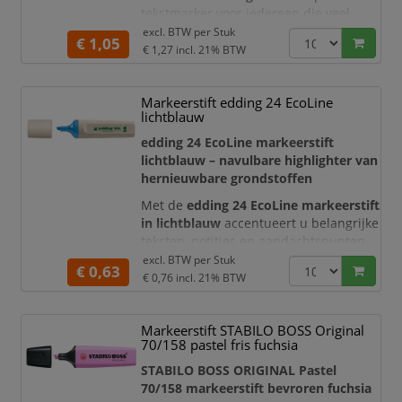
tekstmarker voor iedereen die veel
onderweg werkt, studeert of vergadert.
excl. BTW per
Stuk
€ 1,05
Dankzij het slanke ontwerp, de handige
€ 1,27
incl. 21% BTW
clip en de zichtbare inktvoorraad
neemt u deze marker eenvoudig mee
Markeerstift edding 24 EcoLine
in een etui, tas, agenda of kledingzak.
lichtblauw
De heldere gele markeerinkt laat
edding 24 EcoLine markeerstift
belangrijke passages, definities, deadli
lichtblauw – navulbare highlighter van
hernieuwbare grondstoffen
Met de
edding 24 EcoLine markeerstift
in lichtblauw
accentueert u belangrijke
teksten, notities en aandachtspunten
op een heldere en overzichtelijke
excl. BTW per
Stuk
€ 0,63
manier. De frisse lichtblauwe neoninkt
€ 0,76
incl. 21% BTW
valt goed op, terwijl de tekst onder de
markering duidelijk leesbaar blijft.
Markeerstift STABILO BOSS Original
Deze markeerstift combineert
70/158 pastel fris fuchsia
betrouwbare markeerprestaties met
STABILO BOSS ORIGINAL Pastel
een bewuste materiaa
70/158 markeerstift bevroren fuchsia