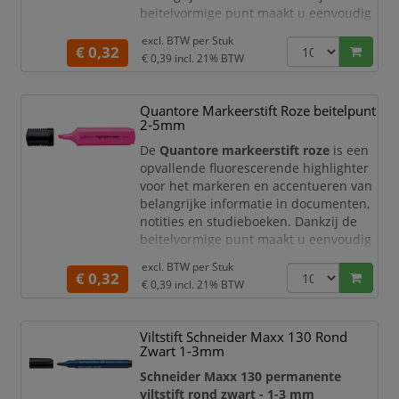
beitelvormige punt maakt u eenvoudig
zowel fijne lijnen als brede
excl. BTW per
Stuk
markeringen. De heldere oranje inkt
€ 0,32
€ 0,39
incl. 21% BTW
valt direct op in documenten, notities
en studieboeken, waardoor u
belangrijke passages snel terugvindt
Quantore Markeerstift Roze beitelpunt
en overzichtelijk kunt organiseren.
2-5mm
Fluorescerend oranje voor duidelijke
De
Quantore markeerstift roze
is een
accen
opvallende fluorescerende highlighter
voor het markeren en accentueren van
belangrijke informatie in documenten,
notities en studieboeken. Dankzij de
beitelvormige punt maakt u eenvoudig
zowel fijne lijnen als brede
excl. BTW per
Stuk
markeringen. De levendige roze kleur
€ 0,32
€ 0,39
incl. 21% BTW
trekt direct de aandacht en helpt u
belangrijke passages snel terug te
vinden.
Viltstift Schneider Maxx 130 Rond
Zwart 1-3mm
Fluorescerend roze voor opvallende
accenten
Schneider Maxx 130 permanente
viltstift rond zwart - 1-3 mm