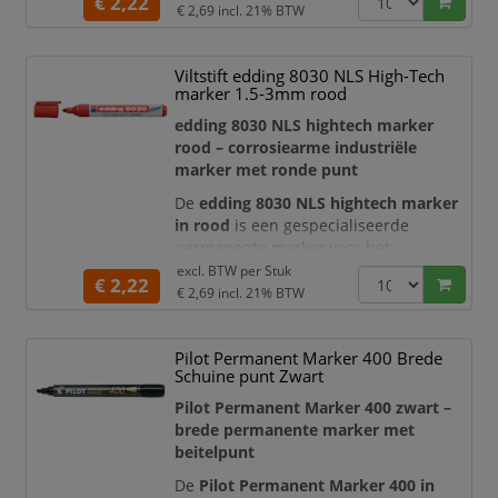
€ 2,22
is ontwikkeld voor toepassingen in
€ 2,69
incl. 21% BTW
onder andere de
luchtvaart,
scheepvaart en nucleaire sector
, waar
Viltstift edding 8030 NLS High-Tech
materialen en markeringen aan
marker 1.5-3mm rood
strenge eisen moeten voldoen.
edding 8030 NLS hightech marker
Dankzij de
ronde punt met een
rood – corrosiearme industriële
schrijfbreedte
marker met ronde punt
De
edding 8030 NLS hightech marker
in rood
is een gespecialiseerde
permanente marker voor het
corrosiearm markeren en beschrijven
excl. BTW per
Stuk
€ 2,22
van vrijwel alle gangbare materialen.
€ 2,69
incl. 21% BTW
De marker is speciaal ontwikkeld voor
veeleisende toepassingen in de
Pilot Permanent Marker 400 Brede
luchtvaart, scheepsbouw en nucleaire
Schuine punt Zwart
industrie
, waar resten van chloor,
halogenen of corrosieve stoffen
Pilot Permanent Marker 400 zwart –
ongewenste gevolgen
brede permanente marker met
beitelpunt
De
Pilot Permanent Marker 400 in