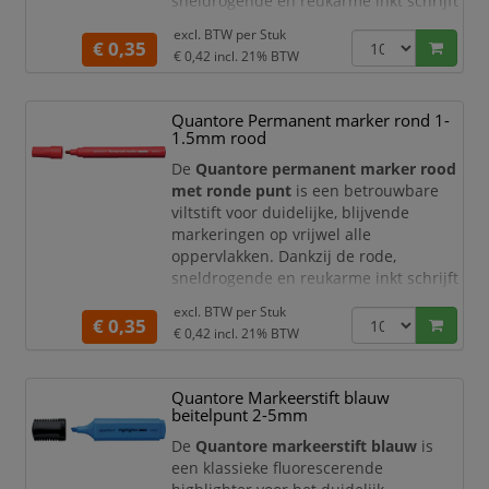
sneldrogende en reukarme inkt schrijft
u comfortabel en helder op materialen
excl. BTW per
Stuk
zoals papier, karton, plastic, metaal en
€ 0,35
€ 0,42
incl. 21% BTW
glas. De marker is wrijfvast, watervast
en voorzien van een groot inktreservoir
voor een lange levensduur.
Quantore Permanent marker rond 1-
1.5mm rood
Permanent markeren op vrijwel alle
oppervlakken
De
Quantore permanent marker rood
met ronde punt
is een betrouwbare
Deze
viltstift voor duidelijke, blijvende
markeringen op vrijwel alle
oppervlakken. Dankzij de rode,
sneldrogende en reukarme inkt schrijft
u comfortabel en opvallend op
excl. BTW per
Stuk
materialen zoals papier, karton, plastic,
€ 0,35
€ 0,42
incl. 21% BTW
metaal en glas. De marker is wrijfvast,
watervast en voorzien van een groot
inktreservoir voor een lange
Quantore Markeerstift blauw
levensduur.
beitelpunt 2-5mm
Permanent markeren op vrijwel alle
De
Quantore markeerstift blauw
is
oppervlakken
een klassieke fluorescerende