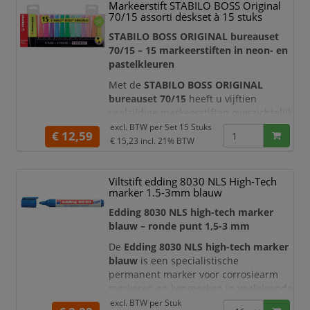
Markeerstift STABILO BOSS Original
extra gele markeerstiften
. U ontvangt
70/15 assorti deskset à 15 stuks
in totaal acht tekstmarkers, zodat u
belangrijke passages, onderwerpen en
STABILO BOSS ORIGINAL bureauset
prioriteiten overzichtelijk k
70/15 – 15 markeerstiften in neon- en
pastelkleuren
Met de
STABILO BOSS ORIGINAL
bureauset 70/15
heeft u vijftien
veelzijdige markeerstiften overzichtelijk
binnen handbereik. De set combineert
excl. BTW per
Set 15 Stuks
€ 12,59
negen heldere neonkleuren met zes
€ 15,23
incl. 21% BTW
zachte pastelkleuren
. Hierdoor kunt u
documenten, studieboeken, notities en
Viltstift edding 8030 NLS High-Tech
creatieve projecten uitgebreid
marker 1.5-3mm blauw
structureren en van duidelijke
kleurcodes voorzien.
Edding 8030 NLS high-tech marker
blauw – ronde punt 1,5-3 mm
De markeerstiften worden g
De
Edding 8030 NLS high-tech marker
blauw
is een specialistische
permanent marker voor corrosiearm
markeren en kenmerken in veeleisende
technische omgevingen. Deze marker
excl. BTW per
Stuk