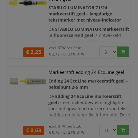
Dankzij de
schuine beitelpunt
kunt u
STABILO LUMINATOR 71/24
zowel fijne teksten als brede
markeerstift geel – langdurige
markeringen aanbrengen. Hier
tekstmarker met niveau-indicator
De
STABILO LUMINATOR markeerstift
in fluorescerend geel
is ontwikkeld
voor intensief en langdurig
markeerwerk. Dankzij het extra grote
excl. BTW per
Stuk
€ 2,25
reservoir met vloeibare inkt kunt u
€ 2,72
incl. 21% BTW
aanzienlijk langer markeren dan met
een conventionele tekstmarker. De
Markeerstift edding 24 EcoLine geel
heldere gele kleur laat belangrijke
passages, actiepunten en
Edding 24 EcoLine markeerstift geel –
kerninformatie direct opvallen, terwijl
beitelpunt 2-5 mm
de onderliggende
De
Edding 24 EcoLine markeerstift
geel
is een milieubewuste highlighter
voor het opvallend markeren van tekst,
notities en belangrijke informatie. Deze
gele markeerstift is ideaal voor gebruik
excl. BTW per
Stuk
op kantoor, school, tijdens studie,
€ 0,63
€ 0,76
incl. 21% BTW
administratie en dagelijks