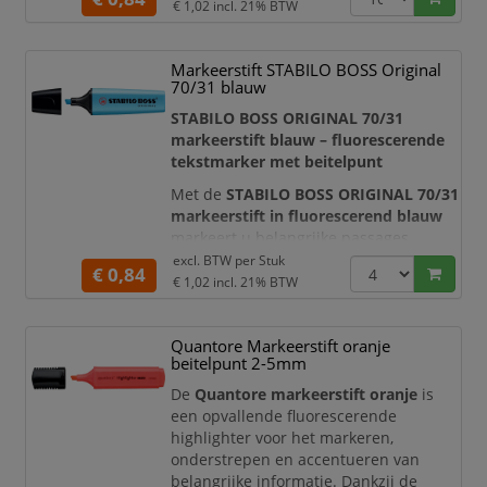
€ 1,02
incl. 21% BTW
en duidelijke, strakke lijnen.
De diepzwarte inkt zorgt voor een
goede dekking en is geschikt voor
Markeerstift STABILO BOSS Original
diverse toepassingen. De inkt schrijft
70/31 blauw
soepel en gelijkmatig, waardoor u altijd
STABILO BOSS ORIGINAL 70/31
een pr
markeerstift blauw – fluorescerende
tekstmarker met beitelpunt
Met de
STABILO BOSS ORIGINAL 70/31
markeerstift in fluorescerend blauw
markeert u belangrijke passages,
aandachtspunten en notities duidelijk
excl. BTW per
Stuk
€ 0,84
en overzichtelijk. De opvallende blauwe
€ 1,02
incl. 21% BTW
kleur is ideaal voor kleurcodering in
documenten, studieboeken, agenda’s
Quantore Markeerstift oranje
en rapporten. De transparante
beitelpunt 2-5mm
markeerinkt zorgt ervoor dat de
onderliggende tekst goed leesbaar blijf
De
Quantore markeerstift oranje
is
een opvallende fluorescerende
highlighter voor het markeren,
onderstrepen en accentueren van
belangrijke informatie. Dankzij de