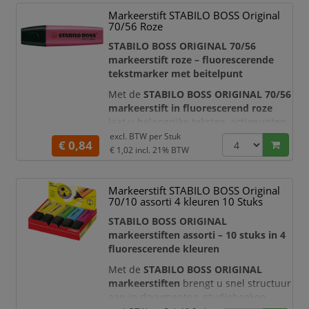
rood, roze, paars, blauw, turquoise en
Markeerstift STABILO BOSS Original
groen
. Hierdoor kunt u onderwerpen,
70/56 Roze
prioriteiten, deadlines en actiepunten
overzichtelijk van elkaar
STABILO BOSS ORIGINAL 70/56
onderscheiden.
markeerstift roze – fluorescerende
tekstmarker met beitelpunt
Ie
Met de
STABILO BOSS ORIGINAL 70/56
markeerstift in fluorescerend roze
laat u belangrijke teksten, actiepunten
en passages direct opvallen. Deze
excl. BTW per
Stuk
€ 0,84
klassieke tekstmarker is geschikt voor
€ 1,02
incl. 21% BTW
dagelijks gebruik op kantoor, tijdens
een studie, op school en thuis. De
Markeerstift STABILO BOSS Original
heldere roze inkt zorgt voor een
70/10 assorti 4 kleuren 10 Stuks
opvallende markering, terwijl de
onderliggende tekst goed leesbaar b
STABILO BOSS ORIGINAL
markeerstiften assorti – 10 stuks in 4
fluorescerende kleuren
Met de
STABILO BOSS ORIGINAL
markeerstiften
brengt u snel structuur
aan in documenten, studieboeken,