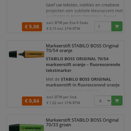
Geef uw teksten, notities en creatieve
projecten een subtiele kleuraccent met
de
STABILO BOSS ORIGINAL Pastel
markeerstiften
. Dit etui bevat zes
excl. BTW per
Etui 6 Stuks
€ 5,08
stijlvolle pastelkleuren:
vleugje
€ 6,15
incl. 21% BTW
turquoise, vleugje mint, cremig
perzik, poederroze, melkachtig geel
Markeerstift STABILO BOSS Original
en lila blush
. De zachte tinten laten
70/54 oranje
belangrijke informatie duidelijk
opvallen zonder de pagina te
STABILO BOSS ORIGINAL 70/54
overheersen.
markeerstift oranje – fluorescerende
tekstmarker
Met de
STABILO BOSS ORIGINAL
markeerstift in fluorescerend oranje
maakt u belangrijke teksten,
actiepunten en aandachtspunten
excl. BTW per
Stuk
€ 0,84
direct zichtbaar. De heldere
€ 1,02
incl. 21% BTW
markeerinkt is ideaal voor het
structureren van documenten,
Markeerstift STABILO BOSS Original
studieboeken, rapporten, agenda’s en
70/33 groen
notities. Doordat de inkt transparant is,