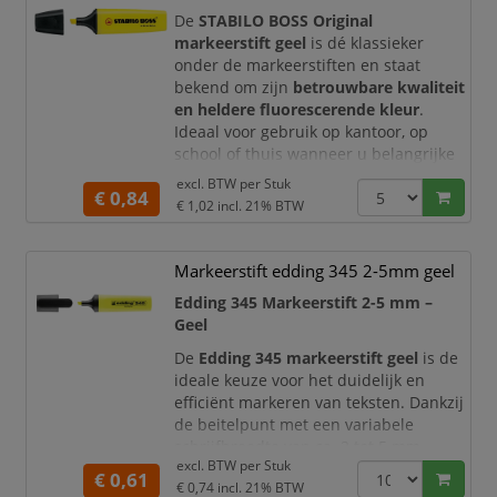
oppervlakken.
De
STABILO BOSS Original
Sneldrogende, niet-toxische inkt
markeerstift geel
is dé klassieker
op alcoholbasis.
onder de markeerstiften en staat
Onuitwisbaar en
bekend om zijn
betrouwbare kwaliteit
en heldere fluorescerende kleur
.
Ideaal voor gebruik op kantoor, op
school of thuis wanneer u belangrijke
teksten duidelijk wilt accentueren.
excl. BTW per
Stuk
€ 0,84
€ 1,02
incl. 21% BTW
De
geschuinde schrijfpunt
maakt het
mogelijk om zowel
dunne als brede
lijnen
te trekken, met een
Markeerstift edding 345 2-5mm geel
schrijfbreedte van
2 tot 5 mm
.
Hierdoor is deze markeerstift perfect
Edding 345 Markeerstift 2-5 mm –
geschikt
Geel
De
Edding 345 markeerstift geel
is de
ideale keuze voor het duidelijk en
efficiënt markeren van teksten. Dankzij
de beitelpunt met een variabele
schrijfbreedte van ca. 2 tot 5 mm
excl. BTW per
Stuk
markeert u zowel fijne als brede lijnen,
€ 0,61
€ 0,74
incl. 21% BTW
perfect voor het benadrukken van