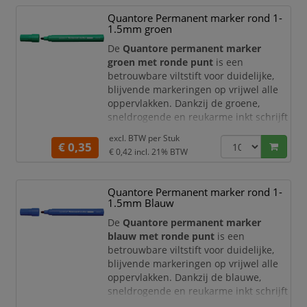
onderliggende tekst goed leesbaar
Quantore Permanent marker rond 1-
blijft. Deze tekstmarker is geschikt voor
1.5mm groen
dagelijks gebruik op kantoor, op school,
tijdens een studie en thuis.
De
Quantore permanent marker
groen met ronde punt
is een
De markeerstift heeft ee
betrouwbare viltstift voor duidelijke,
blijvende markeringen op vrijwel alle
oppervlakken. Dankzij de groene,
sneldrogende en reukarme inkt schrijft
u comfortabel en opvallend op
excl. BTW per
Stuk
materialen zoals papier, karton, plastic,
€ 0,35
€ 0,42
incl. 21% BTW
metaal en glas. De marker is wrijfvast,
watervast en voorzien van een groot
inktreservoir voor een lange
Quantore Permanent marker rond 1-
levensduur.
1.5mm Blauw
Permanent markeren op vrijwel alle
De
Quantore permanent marker
oppervlakken
blauw met ronde punt
is een
betrouwbare viltstift voor duidelijke,
D
blijvende markeringen op vrijwel alle
oppervlakken. Dankzij de blauwe,
sneldrogende en reukarme inkt schrijft
u comfortabel en opvallend op