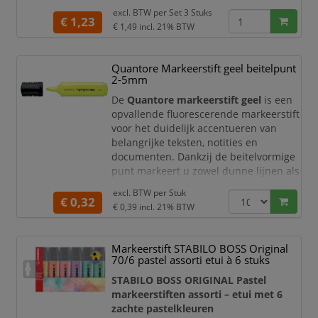
beitelvormige punt maakt u eenvoudig
excl. BTW per
Set 3 Stuks
zowel fijne lijnen als brede
€ 1,23
€ 1,49
incl. 21% BTW
markeringen. De set met
3
markeerstiften in geassorteerde
kleuren
helpt u documenten, notities
Quantore Markeerstift geel beitelpunt
en studieboeken overzichtelijk te
2-5mm
organiseren met duidelijke
De
Quantore markeerstift geel
is een
kleuraccenten.
opvallende fluorescerende markeerstift
Etui met 3 geassor
voor het duidelijk accentueren van
belangrijke teksten, notities en
documenten. Dankzij de beitelvormige
punt markeert u zowel dunne lijnen als
brede strepen, waardoor deze
excl. BTW per
Stuk
highlighter ideaal is voor studie,
€ 0,32
€ 0,39
incl. 21% BTW
kantoor, administratie en dagelijks
gebruik. De heldere gele kleur springt
direct in het oog en helpt u belangrijke
Markeerstift STABILO BOSS Original
informatie snel terug te vinden.
70/6 pastel assorti etui à 6 stuks
Fluorescerend
STABILO BOSS ORIGINAL Pastel
markeerstiften assorti – etui met 6
zachte pastelkleuren