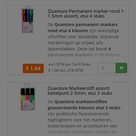
agenda’s, planningen, contracten en
Quantore Permanent marker rond 1-
administratieve documenten.
1.5mm assorti, etui 4 stuks
De markeerstiften hebben een
De
Quantore permanent markers
beitelvormige punt met een
rond etui 4 kleuren
zijn veelzijdige
schrijfbreedte
viltstiften voor duidelijke, blijvende
markeringen op vrijwel alle
oppervlakken. Deze set bevat
4
permanente markers
in de kleuren
blauw, zwart, rood en groen. Dankzij de
excl. BTW per
Set 4 Stuks
ronde punt, schrijfbreedte van
1 tot
€ 1,64
€ 1,98
incl. 21% BTW
1,5 mm
, sneldrogende reukarme inkt
en wrijf- en watervaste eigenschappen
zijn deze markers ideaal voor kantoor,
Quantore Markeerstift assorti
school, magazijn, werkplaats en
beitelpunt 2-5mm, etui 3 stuks
creatieve toepassingen.
De
Quantore markeerstiften
Etui
geassorteerde kleuren etui 3 stuks
zijn praktische fluorescerende
highlighters voor het markeren,
onderstrepen en accentueren van
belangrijke informatie. Dankzij de