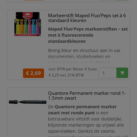
belangrijke informatie.
De heldere gele inkt zorgt voor
Markeerstift Maped Fluo'Peps set à 6
optimale zichtbaarheid zonder de
standaard kleuren
onderliggende tekst te vervagen. De
Maped Fluo’Peps markeerstiften – set
inkt is sneldrogend en gesch
met 6 fluorescerende
standaardkleuren
Breng kleur en structuur aan in uw
documenten, studieboeken en
aantekeningen met de
Maped
Fluo’Peps markeerstiften
. Deze
excl. BTW per
Blister 6 Stuks
€ 2,69
complete set bevat zes heldere
€ 3,25
incl. 21% BTW
standaardkleuren:
geel, oranje, groen,
roze, blauw en paars
. Dankzij deze
Quantore Permanent marker rond 1-
ruime kleurkeuze kunt u onderwerpen,
1.5mm zwart
prioriteiten, deadlines en actiepunten
duidelijk van elkaar onderscheiden.
De
Quantore permanent marker
zwart met ronde punt
is een
De markeerstiften zijn voorzien
betrouwbare viltstift voor duidelijke,
blijvende markeringen op vrijwel alle
oppervlakken. Dankzij de zwarte,