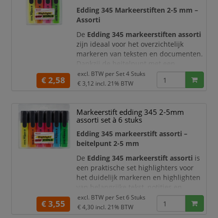
markeringen
Edding 345 Markeerstiften 2-5 mm –
Assorti
De heldere
De
Edding 345 markeerstiften assorti
zijn ideaal voor het overzichtelijk
markeren van teksten en documenten.
Dankzij de beitelpunt met een
variabele schrijfbreedte van ca. 2 tot 5
excl. BTW per
Set 4 Stuks
€ 2,58
mm kunt u eenvoudig schakelen
€ 3,12
incl. 21% BTW
tussen fijne en brede markeringen,
afhankelijk van uw behoefte.
Markeerstift edding 345 2-5mm
De set bevat meerdere heldere
assorti set à 6 stuks
kleuren, waardoor u structuur en
Edding 345 markeerstift assorti –
onderscheid aanbrengt in uw notities.
beitelpunt 2-5 mm
De inkt is sneldrogend en
De
Edding 345 markeerstift assorti
is
een praktische set highlighters voor
het duidelijk markeren en highlighten
van belangrijke tekst, notities en
documenten. Dankzij de heldere
excl. BTW per
Set 6 Stuks
€ 3,55
assorti kleuren brengt u snel overzicht
€ 4,30
incl. 21% BTW
aan in rapporten, studieboeken,