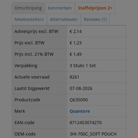
Omschrijving
Kenmerken
Staffelprijzen 2+
Meebestellers
Alternatieven
Reviews (1)
Adviesprijs excl. BTW
€ 2,14
Prijs excl. BTW
€ 1,23
Prijs incl. 21% BTW
€ 1,49
Verpakking
3 Stuks 1 Set
Actuele voorraad
8261
Laatst bijgewerkt
07-08-2026
Productcode
Q635090
Merk
Quantore
EAN-code
8712453074270
OEM-code
3HI-700C_SOFT POUCH