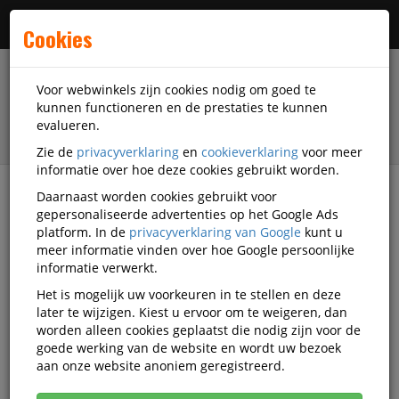
Menu
Cookies
Voor webwinkels zijn cookies nodig om goed te
kunnen functioneren en de prestaties te kunnen
evalueren.
Zie de
privacyverklaring
en
cookieverklaring
voor meer
informatie over hoe deze cookies gebruikt worden.
Daarnaast worden cookies gebruikt voor
filter
gepersonaliseerde advertenties op het Google Ads
platform. In de
privacyverklaring van Google
kunt u
Schrijfwaren
Stiften
Markers
Quantore
meer informatie vinden over hoe Google persoonlijke
Q635090
informatie verwerkt.
Het is mogelijk uw voorkeuren in te stellen en deze
Quantore Markeerstift assorti
later te wijzigen. Kiest u ervoor om te weigeren, dan
beitelpunt 2-5mm, etui 3 stuks
worden alleen cookies geplaatst die nodig zijn voor de
goede werking van de website en wordt uw bezoek
Korting vanaf aankoop 2 eenheden, zie
prijsoverzicht
aan onze website anoniem geregistreerd.
Vanaf € 1,04 excl. BTW bij aankoop van minimaal 109