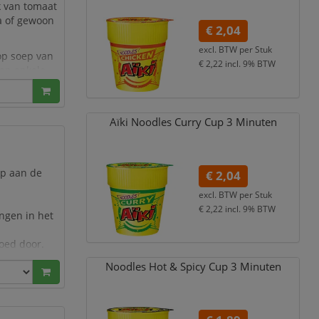
k van tomaat
ca of gewoon
€ 2,04
excl. BTW per
Stuk
op soep van
€ 2,22
incl. 9% BTW
nen enkele
re pauze.
Aïki Noodles Curry Cup 3 Minuten
ep aan de
€ 2,04
excl. BTW per
Stuk
€ 2,22
incl. 9% BTW
ingen in het
goed door.
Noodles Hot & Spicy Cup 3 Minuten