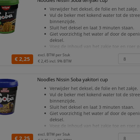
Noodles Nissin Soba teriyaki cup
Verwijder het deksel, de folie en het zakje.
Vul de beker met kokend water tot de stre
binnenzijde.
Sluit het deksel en laat 3 minuten staan.
Giet voorzichtig het water af door de open
deksel.
Voeg de inhoud van het zakje toe en roer 
Let op: Bekijk ook de tekening op de folie.
excl. BTW per
Stuk
€ 2,25
€ 2,45
incl. 9% BTW
Noodles Nissin Soba yakitori cup
Verwijder het deksel, de folie en het zakje.
Vul de beker met kokend water tot de stre
binnenzijde.
Sluit het deksel en laat 3 minuten staan.
Giet voorzichtig het water af door de open
deksel.
Voeg de inhoud van het zakje toe en roer 
Let op: Bekijk ook de tekening op de folie.
excl. BTW per
Stuk
€ 2,25