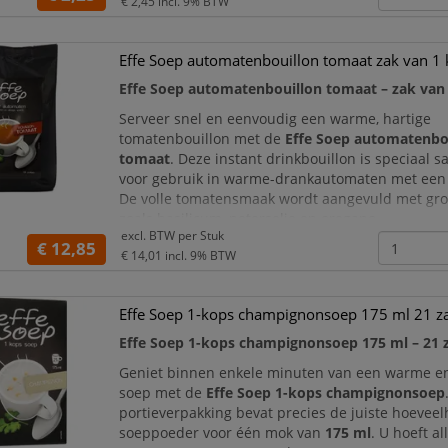
€ 2,45
incl. 9% BTW
Effe Soep automatenbouillon tomaat zak van 1 
Effe Soep automatenbouillon tomaat – zak van
Serveer snel en eenvoudig een warme, hartige
tomatenbouillon met de
Effe Soep automatenbo
tomaat
. Deze instant drinkbouillon is speciaal 
voor gebruik in warme-drankautomaten met een 
De volle tomatensmaak wordt aangevuld met gr
zoals basilicum, peterselie en oregano.
excl. BTW per
Stuk
€ 12,85
De verpakking van
1 kg
is praktisch voor kantore
€ 14,01
incl. 9% BTW
bedrijfskantines, wachtruimtes,
Effe Soep 1-kops champignonsoep 175 ml 21 z
Effe Soep 1-kops champignonsoep 175 ml – 21 
Geniet binnen enkele minuten van een warme e
soep met de
Effe Soep 1-kops champignonsoep
portieverpakking bevat precies de juiste hoeveel
soeppoeder voor één mok van
175 ml
. U hoeft a