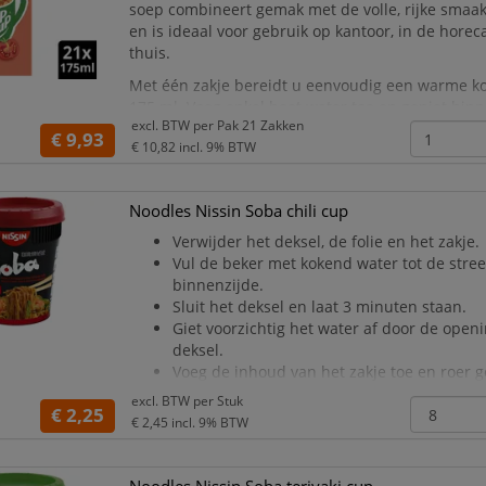
soep combineert gemak met de volle, rijke smaa
en is ideaal voor gebruik op kantoor, in de hore
thuis.
Met één zakje bereidt u eenvoudig een warme k
175 ml. Voeg enkel heet water toe en geniet bin
excl. BTW per
Pak 21 Zakken
seconden van een smaakvolle en licht verteerba
€ 9,93
€ 10,82
incl. 9% BTW
Bovendien bevat deze Cup-a-Soup
Noodles Nissin Soba chili cup
Verwijder het deksel, de folie en het zakje.
Vul de beker met kokend water tot de stre
binnenzijde.
Sluit het deksel en laat 3 minuten staan.
Giet voorzichtig het water af door de open
deksel.
Voeg de inhoud van het zakje toe en roer 
Let op: Bekijk ook de tekening op de folie.
excl. BTW per
Stuk
€ 2,25
€ 2,45
incl. 9% BTW