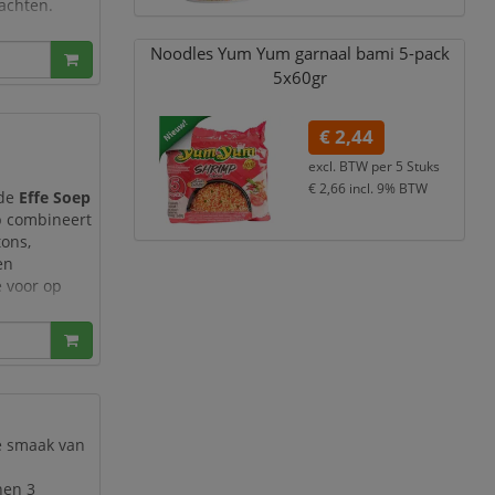
wachten.
 met
Noodles Yum Yum garnaal bami 5-pack
roene
5x60gr
€ 2,44
excl. BTW per
5 Stuks
€ 2,66
incl. 9% BTW
 de
Effe Soep
ep combineert
tons,
en
e voor op
 zakjes
. Ieder
e smaak van
nen 3