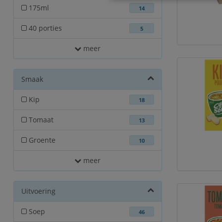
175ml
14
40 porties
5
meer
Smaak
Kip
18
Tomaat
13
Groente
10
meer
Uitvoering
Soep
46