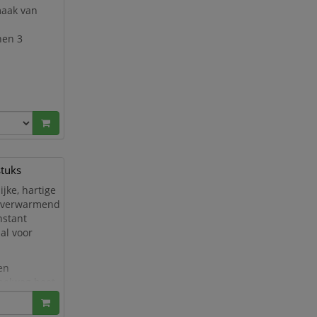
maak van
nen 3
stuks
ijke, hartige
s verwarmend
nstant
al voor
en
pelweg heet
n licht