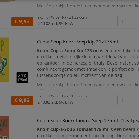
Met één zakje bereidt u eenvoudig een warme k
175 ml. Voeg alleen heet water toe en geniet bi
excl. BTW per
Pak 21 Zakken
seconden van een romige en licht verteerbare sn
€ 9,93
€ 10,82
incl. 9% BTW
Bovendien bevat deze Cup-a-Soup sle
Cup-a-Soup Knorr Soep kip 21x175ml
Knorr Cup-a-Soup Kip 175 ml
is een heerlijke, ha
opkikker met een rijke kipsmaak. Ideaal voor een
op kantoor, in de horeca of thuis. Deze instant s
combineert gemak met smaak en is perfect als li
tussendoortje op elk moment van de dag.
Met één zakje bereidt u eenvoudig een warme k
175 ml. Voeg alleen heet water toe en geniet bi
excl. BTW per
Pak 21 Zakken
seconden van een smaakvolle en lichte snack. B
€ 9,93
€ 10,82
incl. 9% BTW
bevat deze Cup-a
Cup a Soup Knorr tomaat Soep 175ml 21 zakje
Knorr Cup-a-Soup Tomaat 175 ml
is een heerlijk
opkikker voor elk moment van de dag. Deze popul