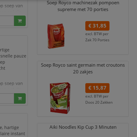
Soep Royco machinezak pompoen
op soep van
supreme met 70 porties
nnen enkele
ack.
€ 31,85
excl. BTW per
Zak 70 Porties
€ 34,72
incl. 9% BTW
rtige
 snelle pauze
oep
Soep Royco saint germain met croutons
cht
20 zakjes
op soep van
€ 15,87
nnen enkele
ovendien
excl. BTW per
Doos 20 Zakken
€ 17,30
incl. 9% BTW
s
Aïki Noodles Kip Cup 3 Minuten
e, hartige
aire instant