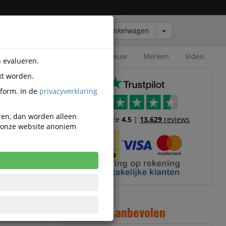
Winkelwagen
Outlet
Nieuw
Merken
Video
n evalueren.
kt worden.
tform. In de
privacyverklaring
eren, dan worden alleen
Trustscore
4.5
|
13.629
reviews
n onze website anoniem
5ml
 een
ignonsmaak.
reca of thuis.
Aanbevolen
ke en zachte