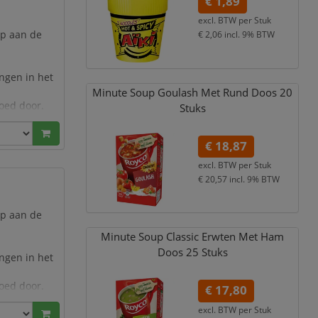
€ 1,89
excl. BTW per
Stuk
ep aan de
€ 2,06
incl. 9% BTW
ingen in het
Minute Soup Goulash Met Rund Doos 20
goed door.
Stuks
€ 18,87
excl. BTW per
Stuk
€ 20,57
incl. 9% BTW
ep aan de
Minute Soup Classic Erwten Met Ham
Doos 25 Stuks
ingen in het
goed door.
€ 17,80
excl. BTW per
Stuk