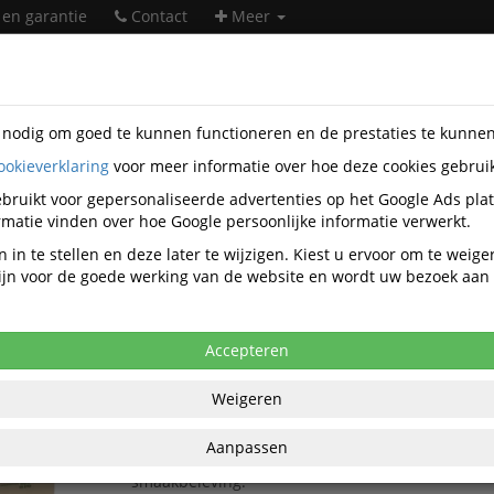
 en garantie
Contact
Meer
s nodig om goed te kunnen functioneren en de prestaties te kunne
ookieverklaring
voor meer informatie over hoe deze cookies gebrui
taire artikelen
Catering-artikelen
Kantoor soep
bruikt voor gepersonaliseerde advertenties op het Google Ads pla
Kantoor soep
matie vinden over hoe Google persoonlijke informatie verwerkt.
 in te stellen en deze later te wijzigen. Kiest u ervoor om te weig
 zijn voor de goede werking van de website en wordt uw bezoek aa
Populariteit
Accepteren
Cup a Soup Knorr champignon creme Soep 17
Knorr Cup-a-Soup Champignon Crème 175 ml
is
Weigeren
heerlijke, romige opkikker met een volle champ
Ideaal voor een snelle pauze op kantoor, in de ho
Aanpassen
Deze instant soep combineert gemak met een rij
smaakbeleving.