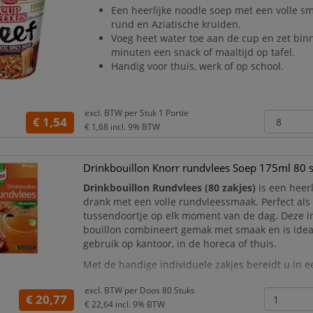
Een heerlijke noodle soep met een volle s
rund en Aziatische kruiden.
Voeg heet water toe aan de cup en zet bin
minuten een snack of maaltijd op tafel.
Handig voor thuis, werk of op school.
excl. BTW per
Stuk 1 Portie
€ 1,54
€ 1,68
incl. 9% BTW
Drinkbouillon Knorr rundvlees Soep 175ml 80 
Drinkbouillon Rundvlees (80 zakjes)
is een heerl
drank met een volle rundvleessmaak. Perfect al
tussendoortje op elk moment van de dag. Deze i
bouillon combineert gemak met smaak en is idea
gebruik op kantoor, in de horeca of thuis.
Met de handige individuele zakjes bereidt u in e
handomdraai een kop warme bouillon. Voeg sim
excl. BTW per
Doos 80 Stuks
water toe en geniet direct van een rijke, hartige e
€ 20,77
€ 22,64
incl. 9% BTW
verteerbar