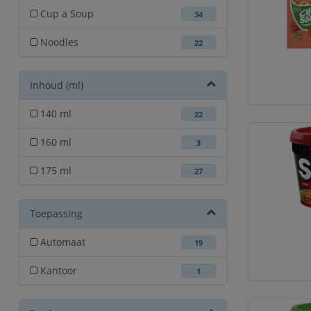
Cup a Soup
34
Noodles
22
Inhoud (ml)
140 ml
22
160 ml
3
175 ml
27
Toepassing
Automaat
19
Kantoor
1