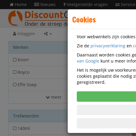
Home
Nieuws
Veelgestelde vragen
Service
Cookies
Inloggen
Voor webwinkels zijn cookie
Zie de
privacyverklaring
en
c
Facili
Merken
Daarnaast worden cookies ge
Knorr
van Google
43
kunt u meer infor
Het is mogelijk uw voorkeuren
Royco
35
cookies geplaatst die nodig
geregistreerd.
Effe Soep
17
meer
Trefwoorden
140ml
10