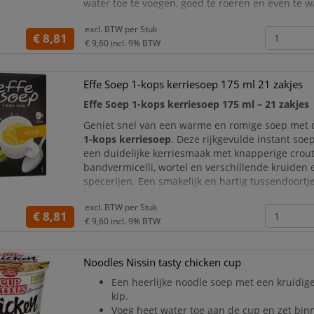
water toe te voegen, goed te roeren en even te 
De volle champignonsmaak wordt gecombineerd
excl. BTW per
Stuk
€ 8,81
knapperige croutons, stukjes champignon en g
€ 9,60
incl. 9% BTW
kruiden
. Hierdoor krijgt
Effe Soep 1-kops kerriesoep 175 ml 21 zakjes
Effe Soep 1-kops kerriesoep 175 ml – 21 zakjes
Geniet snel van een warme en romige soep met
1-kops kerriesoep
. Deze rijkgevulde instant so
een duidelijke kerriesmaak met knapperige crou
bandvermicelli, wortel en verschillende kruiden 
specerijen. Een smakelijk en hartig tussendoortj
kantoor, in de kantine of thuis.
excl. BTW per
Stuk
€ 8,81
De dispenserdoos bevat
21 individueel verpakte
€ 9,60
incl. 9% BTW
zakje bevat precies vold
Noodles Nissin tasty chicken cup
Een heerlijke noodle soep met een kruidig
kip.
Voeg heet water toe aan de cup en zet bin