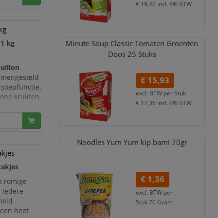
€ 19,40
incl. 9% BTW
kg
Minute Soup Classic Tomaten Groenten
 1 kg
Doos 25 Stuks
uillon
samengesteld
€ 15,93
soepfunctie.
excl. BTW per
Stuk
oene kruiden
€ 17,36
incl. 9% BTW
n,
Noodles Yum Yum kip bami 70gr
akjes
zakjes
€ 1,36
n romige
. Iedere
excl. BTW per
heid
Stuk 70 Gram
lleen heet
€ 1,48
incl. 9% BTW