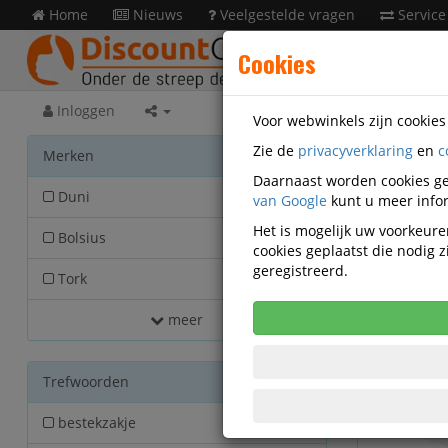
Home
Nieuws
Veelgestelde vragen
Service
Cookies
Inloggen
Voor webwinkels zijn cookie
Zie de
privacyverklaring
en
c
Facili
Merken
Daarnaast worden cookies ge
Duni
van Google
30
kunt u meer infor
Het is mogelijk uw voorkeuren
Bolsius
14
cookies geplaatst die nodig
geregistreerd.
Tork
11
meer
Trefwoorden
bestekzakje
3