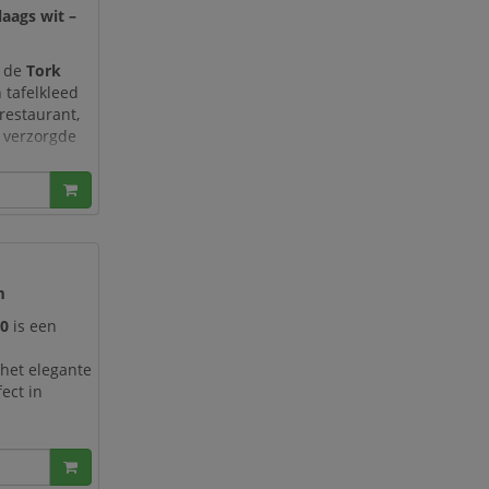
laags wit –
t de
Tork
n tafelkleed
restaurant,
n verzorgde
 snijdt het
m
70
is een
 het elegante
ect in
Bolsius