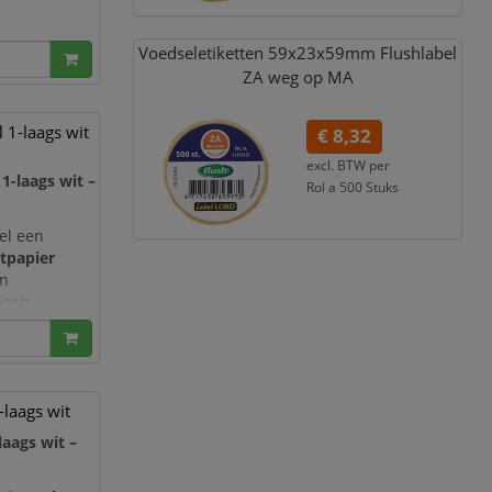
Voedseletiketten 59x23x59mm Flushlabel
felpapier
. U
ZA weg op MA
1-laags wit
€ 8,32
excl. BTW per
-laags wit –
Rol a 500 Stuks
€ 10,07
incl. 21% BTW
nel een
tpapier
en
isch
nde
laags wit
laags wit –