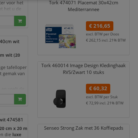
Tork 474071 Placemat 30x42cm
er voor het
pt het u de
Mediterrannee
erkleinen.
€ 216,65
excl. BTW per
Doos
€ 262,15
incl. 21% BTW
x40cm wit
m wit (20
Tork 460014 Image Design Kledinghaak
ge tafelloper
RVS/
Zwart 10 stuks
et gemak van
€ 60,32
 en voelt de
 een
excl. BTW per
Stuk
kosten.
€ 72,99
incl. 21% BTW
wit 474581
Senseo Strong Zak met 36 Koffiepads
120 cm x 20 m
en die
luxe