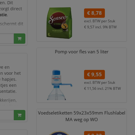
en. Dit
orgt direct
€ 8,78
atie
.
excl. BTW per
Stuk
eschermt dit
€ 9,57
incl. 9% BTW
ken en
Pomp voor fles van 5 liter
ve en
jn voor het
€ 9,55
e hapjes.
excl. BTW per
Stuk
tjes een
€ 11,56
incl. 21% BTW
sentatie.
kkerijen,
iet alleen
o
Voedseletiketten 59x23x59mm Flushlabel
MA weg op WO