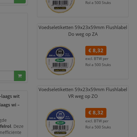
Rol a 500 Stuks
€ 10,07
incl. 21% BTW
Voedseletiketten 59x23x59mm Flushlabel
Do weg op ZA
€ 8,32
excl. BTW per
Rol a 500 Stuks
€ 10,07
incl. 21% BTW
Voedseletiketten 59x23x59mm Flushlabel
laags wit
VR weg op ZO
laags wi –
€ 8,32
rgde
excl. BTW per
elrol
. Deze
Rol a 500 Stuks
nefficiënte
€ 10,07
incl. 21% BTW