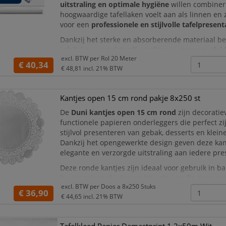
uitstraling en optimale hygiëne
willen combiner
hoogwaardige tafellaken voelt aan als linnen en z
voor een
professionele en stijlvolle tafelpresent
Dankzij het sterke en absorberende materiaal b
tafellaken uw tafels effectief tegen
morsen, vlek
excl. BTW per
Rol 20 Meter
slijtage
gedurende de gehele maaltijd. Tege
€ 40,34
€ 48,81
incl. 21% BTW
Kantjes open 15 cm rond pakje 8x250 st
De
Duni kantjes open 15 cm rond
zijn decoratie
functionele papieren onderleggers die perfect zi
stijlvol presenteren van gebak, desserts en klein
Dankzij het opengewerkte design geven deze kan
elegante en verzorgde uitstraling aan iedere pre
Deze ronde kantjes zijn ideaal voor gebruik in ba
horecagelegenheden en bij catering. Ze zorgen n
excl. BTW per
Doos a 8x250 Stuks
voor een mooie presentatie, maar beschermen o
€ 36,90
€ 44,65
incl. 21% BTW