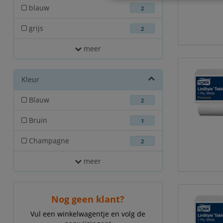
blauw
2
grijs
2
meer
Kleur
Blauw
2
Bruin
1
Champagne
2
meer
Nog geen klant?
Vul een winkelwagentje en volg de