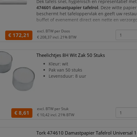
Dek tafels snel, hygiënisch en representatief me
474601 damastpapier tafelrol
. Deze witte papier
beschermt het tafeloppervlak en geeft uw restaur
buffet of evenement direct een nette en verzorgd
Iedere rol is
120 cm breed
en bevat
50 meter taf
excl. BTW per
Doos
€ 172,21
snijdt het papier eenvoudig af op de gewenste le
€ 208,37
incl. 21% BTW
Theelichtjes 8H Wit Zak 50 Stuks
Kleur: wit
Pak van 50 stuks
Levensduur: 8 uur
excl. BTW per
Stuk
€ 8,61
€ 10,42
incl. 21% BTW
Tork 474610 Damastpapier Tafelrol Universal 1-