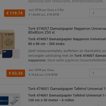
oplossing voor restaurants, bedrijfsrestaurants,
cateringbedrijven, buffetten en evenementen.
excl. BTW per
Doos a 3 Rol
€ 119,74
Iedere rol is
100 cm breed
en bevat
100 meter ta
€ 144,89
incl. 21% BTW
snijdt het papier eenvoudig
Tork 474057 Damastpapier Napperon Universal 
80x80cm 250 st
Tork 474057 Damastpapier Napperon Universal 1
80 x 80 cm – 250 stuks
Geef restauranttafels, buffetten en feesttafels s
verzorgde uitstraling met de
Tork 474057 damas
napperons
. Deze witte papieren boventafelkled
combineren een nette tafelpresentatie met prakt
gebruiksgemak en zijn geschikt voor uiteenlope
excl. BTW per
Doos
€ 63,34
professionele horeca-, catering- en
€ 76,64
incl. 21% BTW
evenemententoepassingen.
Iedere napperon heeft uitgevouwen een for
Tork 474601 Damastpapier Tafelrol Universal 1-
Tork 474601 Damastpapier Tafelrol Universal 1-
120 cm x 50 meter – 6 rollen