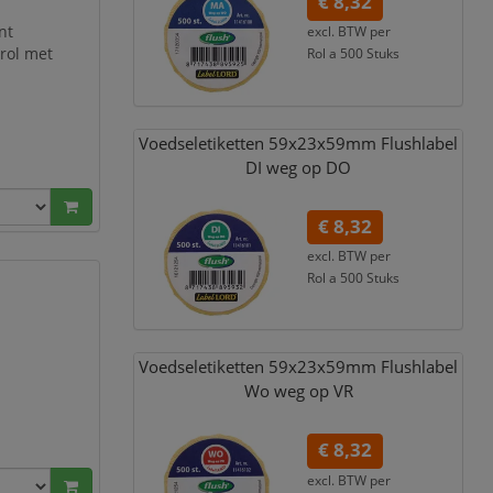
€ 8,32
nt
excl. BTW per
lrol met
Rol a 500 Stuks
€ 10,07
incl. 21% BTW
Voedseletiketten 59x23x59mm Flushlabel
DI weg op DO
€ 8,32
excl. BTW per
Rol a 500 Stuks
€ 10,07
incl. 21% BTW
Voedseletiketten 59x23x59mm Flushlabel
Wo weg op VR
€ 8,32
excl. BTW per