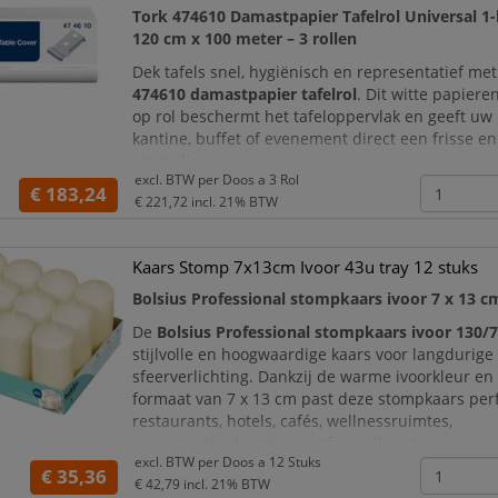
Tork 474610 Damastpapier Tafelrol Universal 1-
120 cm x 100 meter – 3 rollen
Dek tafels snel, hygiënisch en representatief me
474610 damastpapier tafelrol
. Dit witte papiere
op rol beschermt het tafeloppervlak en geeft uw 
kantine, buffet of evenement direct een frisse e
uitstraling.
excl. BTW per
Doos a 3 Rol
€ 183,24
Iedere rol is
120 cm breed en 100 meter lang
. U
€ 221,72
incl. 21% BTW
tafelpapier eenvoudig af op de gewenste lengte
Kaars Stomp 7x13cm Ivoor 43u tray 12 stuks
Bolsius Professional stompkaars ivoor 7 x 13 c
De
Bolsius Professional stompkaars ivoor 130/
stijlvolle en hoogwaardige kaars voor langdurige
sfeerverlichting. Dankzij de warme ivoorkleur en
formaat van 7 x 13 cm past deze stompkaars perf
restaurants, hotels, cafés, wellnessruimtes,
evenementenlocaties en sfeervolle interieurs.
excl. BTW per
Doos a 12 Stuks
€ 35,36
Met een brandduur van circa 43 uur zorgt deze 
€ 42,79
incl. 21% BTW