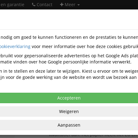
 en garantie
Contact
Meer
s nodig om goed te kunnen functioneren en de prestaties te kunne
ookieverklaring
voor meer informatie over hoe deze cookies gebrui
taire artikelen
Catering-artikelen
Tafelaankleding
bruikt voor gepersonaliseerde advertenties op het Google Ads pla
Tafelaankleding
matie vinden over hoe Google persoonlijke informatie verwerkt.
 in te stellen en deze later te wijzigen. Kiest u ervoor om te weig
 zijn voor de goede werking van de website en wordt uw bezoek aa
Populariteit
Accepteren
Tafelkleed Fasana papier op rol 120 cm x 50 me
Bespaar op reinigingskosten met dit handi
Weigeren
disposable papieren tafelkleed op rol. Het 
uitstekend alternatief op traditionele papi
Aanpassen
tafelkleden op rol, want het papier is gewe
kwalitatief aan. Het papier heeft het EU en