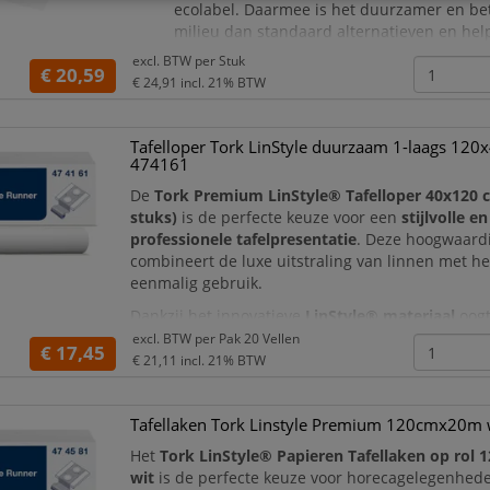
ecolabel. Daarmee is het duurzamer en bet
milieu dan standaard alternatieven en hel
ecologische voetafdruk van uw bedrijf te v
excl. BTW per
Stuk
€ 20,59
Het tafelkleed is geschikt voor direct v
€ 24,91
incl. 21% BTW
Tafelloper Tork LinStyle duurzaam 1-laags 120
474161
De
Tork Premium LinStyle® Tafelloper 40x120 c
stuks)
is de perfecte keuze voor een
stijlvolle en
professionele tafelpresentatie
. Deze hoogwaardi
combineert de luxe uitstraling van linnen met h
eenmalig gebruik.
Dankzij het innovatieve
LinStyle® materiaal
oogt
tafelloper als echt textiel, terwijl u profiteert van
excl. BTW per
Pak 20 Vellen
€ 17,45
hygiënische en praktische oplossing
zonder was
€ 21,11
incl. 21% BTW
Ideaal voor horecaonderneming
Tafellaken Tork Linstyle Premium 120cmx20m 
Het
Tork LinStyle® Papieren Tafellaken op rol 
wit
is de perfecte keuze voor horecagelegenhed