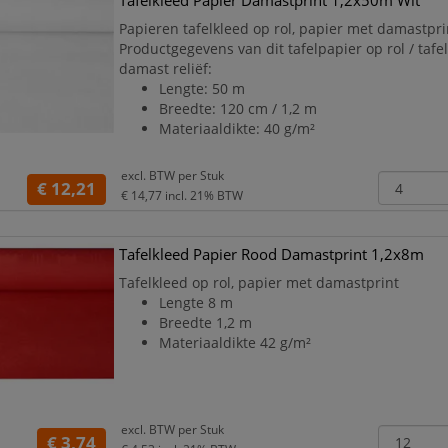
Tafelkleed Papier Damastprint 1,2x50m Wit
Papieren tafelkleed op rol, papier met damastpri
Productgegevens van dit tafelpapier op rol / tafe
damast reliëf:
Lengte: 50 m
Breedte: 120 cm / 1,2 m
Materiaaldikte: 40 g/m²
excl. BTW per
Stuk
€ 12,21
€ 14,77
incl. 21% BTW
Tafelkleed Papier Rood Damastprint 1,2x8m
Tafelkleed op rol, papier met damastprint
Lengte 8 m
Breedte 1,2 m
Materiaaldikte 42 g/m²
excl. BTW per
Stuk
€ 3,74