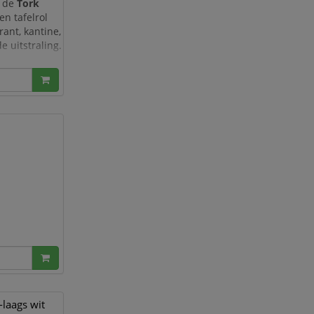
t de
Tork
en tafelrol
ant, kantine,
e uitstraling.
elpapier
. U
ngte, z
laags wit