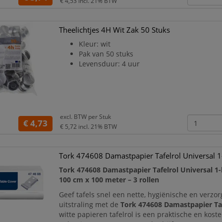
€ 4,53
incl. 21% BTW
Theelichtjes 4H Wit Zak 50 Stuks
Kleur: wit
Pak van 50 stuks
Levensduur: 4 uur
excl. BTW per
Stuk
€ 4,73
€ 5,72
incl. 21% BTW
Tork 474608 Damastpapier Tafelrol Universal 1-
Tork 474608 Damastpapier Tafelrol Universal 1-
100 cm x 100 meter – 3 rollen
Geef tafels snel een nette, hygiënische en verzo
uitstraling met de
Tork 474608 Damastpapier Taf
witte papieren tafelrol is een praktische en koste