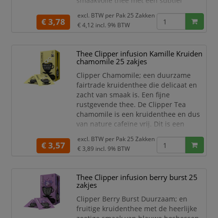
smaakvolle thee met een subtiel
vleugje karamel. Rooibos is een
excl. BTW per
Pak 25 Zakken
superfood afkomstig uit Afrika en zit
€ 3,78
€ 4,12
incl. 9% BTW
vol anti-oxidanten.
Thee Clipper infusion Kamille Kruiden
chamomile 25 zakjes
Clipper Chamomile; een duurzame
fairtrade kruidenthee die delicaat en
zacht van smaak is. Een fijne
rustgevende thee. De Clipper Tea
chamomile is een kruidenthee en dus
van nature cafeïne vrij. Dit is een
perfecte thee om in de avond van te
excl. BTW per
Pak 25 Zakken
genieten en heerlijk tot rust te komen
€ 3,57
€ 3,89
incl. 9% BTW
zodat je van je je vrije avond optimaal
kan benutten.
Thee Clipper infusion berry burst 25
zakjes
Clipper Berry Burst Duurzaam; en
fruitige kruidenthee met de heerlijke