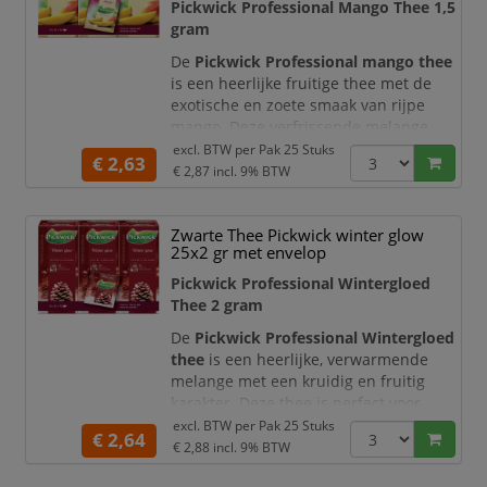
Pickwick Professional Mango Thee 1,5
theezakjes van 1,5 gram bent u
gram
verzekerd van een perfecte dosering
De
Pickwick Professional mango thee
is een heerlijke fruitige thee met de
exotische en zoete smaak van rijpe
mango. Deze verfrissende melange
biedt een tropische smaakbeleving en
excl. BTW per
Pak 25 Stuks
€ 2,63
is perfect voor elk moment van de dag.
€ 2,87
incl. 9% BTW
De zorgvuldig samengestelde blend
zorgt voor een zachte en aromatische
Zwarte Thee Pickwick winter glow
smaak met een licht zoete ondertoon.
25x2 gr met envelop
Dankzij de handige theezakjes van 1,5
Pickwick Professional Wintergloed
gram geniet u altijd van een perfect g
Thee 2 gram
De
Pickwick Professional Wintergloed
thee
is een heerlijke, verwarmende
melange met een kruidig en fruitig
karakter. Deze thee is perfect voor
koude dagen en gezellige momenten,
excl. BTW per
Pak 25 Stuks
€ 2,64
dankzij de rijke combinatie van
€ 2,88
incl. 9% BTW
specerijen en fruitige tonen.