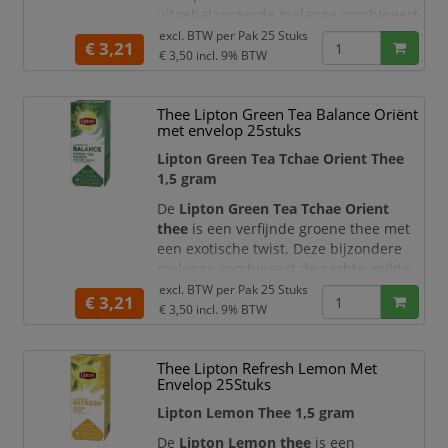
uitgebalanceerde melange combineert
de zachte, milde smaak van groene
excl. BTW per
Pak 25 Stuks
€ 3,21
thee met frisse citrustonen voor een
€ 3,50
incl. 9% BTW
lichte en verkwikkende thee-ervaring.
De zorgvuldig geselecteerde
Thee Lipton Green Tea Balance Oriënt
ingrediënten zorgen voor een
met envelop 25stuks
harmonieuze balans tussen frisheid en
Lipton Green Tea Tchae Orient Thee
zachtheid. Dankzij de theezakjes van
1,5 gram
1,5 gram geni
De
Lipton Green Tea Tchae Orient
thee
is een verfijnde groene thee met
een exotische twist. Deze bijzondere
melange combineert de zachte, milde
smaak van groene thee met kruidige en
excl. BTW per
Pak 25 Stuks
€ 3,21
oosterse aroma’s voor een unieke en
€ 3,50
incl. 9% BTW
aromatische thee-ervaring.
De zorgvuldig samengestelde blend
Thee Lipton Refresh Lemon Met
zorgt voor een harmonieuze balans
Envelop 25Stuks
tussen frisheid en kruidigheid. Dankzij
Lipton Lemon Thee 1,5 gram
de theezakjes van 1,5 gram geniet u
altijd van
De
Lipton Lemon thee
is een