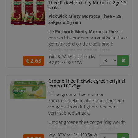
De thee is cafeïnevrij en daardoor
Thee Pickwick minty Morocco 2gr 25
ideaal voor zowel overdag als in de
stuks
avond. Dankzij de verpakking met 25
Pickwick Minty Morocco Thee – 25
theezakjes van 1,5
zakjes à 2 gram
De
Pickwick Minty Morocco thee
is
een verfrissende en aromatische thee
geïnspireerd op de traditionele
Marokkaanse muntthee. Deze
bijzondere melange combineert groene
excl. BTW per
Pak 25 Stuks
€ 2,63
thee met munt voor een frisse,
€ 2,87
incl. 9% BTW
lichtzoete en kruidige smaakbeleving.
De zorgvuldig uitgebalanceerde blend
Groene Thee Pickwick green original
zorgt voor een verkwikkende thee die
lemon 100x2gr
perfect is voor elk moment van de dag.
Frisse groene thee met een
Dankzij de verpakking met 25
karakteristieke lichte kleur. Door een
theezakjes van 2
vleugje citroen krijgt de thee een
verfrissende smaak.
Omdat groene thee zorgvuldig wordt
gedroogd, behoudt het een milde
smaak, en is groene thee daarom
excl. BTW per
Pak 100 Stuks