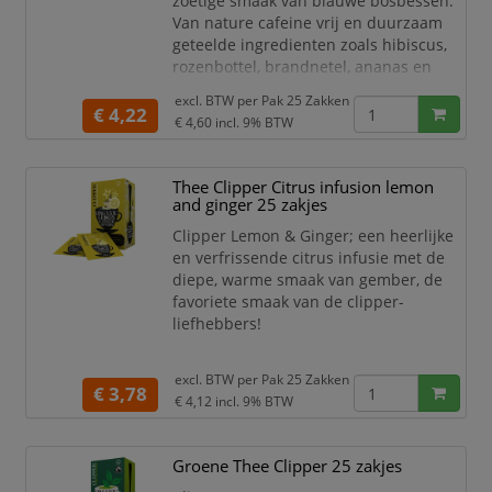
zoetige smaak van blauwe bosbessen.
Van nature cafeine vrij en duurzaam
geteelde ingredienten zoals hibiscus,
rozenbottel, brandnetel, ananas en
bosbessen.
excl. BTW per
Pak 25 Zakken
€ 4,22
€ 4,60
incl. 9% BTW
Thee Clipper Citrus infusion lemon
and ginger 25 zakjes
Clipper Lemon & Ginger; een heerlijke
en verfrissende citrus infusie met de
diepe, warme smaak van gember, de
favoriete smaak van de clipper-
liefhebbers!
excl. BTW per
Pak 25 Zakken
€ 3,78
€ 4,12
incl. 9% BTW
Groene Thee Clipper 25 zakjes