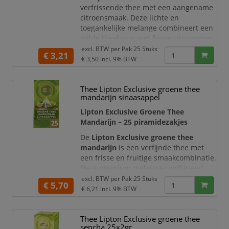
verfrissende thee met een aangename
citroensmaak. Deze lichte en
toegankelijke melange combineert een
milde theebasis met frisse citrusnoten,
wat zorgt voor een verkwikkende en
excl. BTW per
Pak 25 Stuks
€ 3,21
aromatische thee-ervaring.
€ 3,50
incl. 9% BTW
De zorgvuldig samengestelde blend
biedt een perfecte balans tussen
Thee Lipton Exclusive groene thee
frisheid en zachtheid. Dankzij de
mandarijn sinaasappel
theezakjes van 1,5 gram geniet u altijd
Lipton Exclusive Groene Thee
van een optimaal gedoseerde kop thee
Mandarijn – 25 piramidezakjes
met een
De
Lipton Exclusive groene thee
mandarijn
is een verfijnde thee met
een frisse en fruitige smaakcombinatie.
Deze premium melange combineert
zachte groene thee met een subtiele
excl. BTW per
Pak 25 Stuks
€ 5,70
mandarijntoon, wat zorgt voor een
€ 6,21
incl. 9% BTW
lichte en aromatische thee-ervaring.
De thee wordt geleverd in luxe
Thee Lipton Exclusive groene thee
piramidezakjes, die de theebladeren
sencha 25x2gr