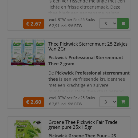
is een verfrissende melange met een
lichte en frisse citroensmaak. Deze
thee biedt een aangename balans
tussen mildheid en een subtiele
excl. BTW per
Pak 25 Stuks
€ 2,67
citrusfrisheid, ideaal voor een
€ 2,91
incl. 9% BTW
verkwikkend moment op elk moment
van de dag.
Thee Pickwick Sterrenmunt 25 Zakjes
De zorgvuldig samengestelde blend
Van 2Gr
zorgt voor een heldere en toegankelijke
Pickwick Professional Sterrenmunt
smaak. Dankzij de handige theezakjes
Thee 2 gram
van 1,5 gram bent u verzekerd van een
De
Pickwick Professional sterrenmunt
thee
is een verfrissende kruidenthee
met een krachtige en zuivere
muntsmaak. Deze thee staat bekend
om zijn verkoelende en verkwikkende
excl. BTW per
Pak 25 Stuks
€ 2,60
karakter, ideaal voor een moment van
€ 2,83
incl. 9% BTW
ontspanning of na een maaltijd.
De zorgvuldig geselecteerde
Groene Thee Pickwick Fair Trade
muntsoorten zorgen voor een volle en
green pure 25x1.5gr
frisse smaakbeleving. Dankzij de
Pickwick Groene Thee Puur – 25
theezakjes van 2 gram geniet u altijd