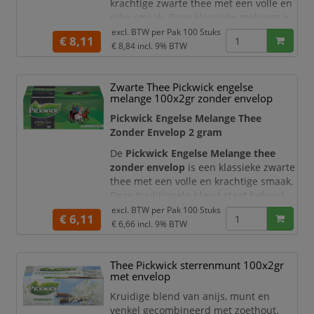
krachtige zwarte thee met een volle en
rijke smaak. Deze klassieke melange is
speciaal samengesteld voor
excl. BTW per
Pak 100 Stuks
€ 8,11
liefhebbers van een stevige kop thee
€ 8,84
incl. 9% BTW
en biedt een intens aroma en diepe
smaakbeleving.
Zwarte Thee Pickwick engelse
Dankzij de grotere dosering van 4 gram
melange 100x2gr zonder envelop
per zakje is deze thee uitermate
Pickwick Engelse Melange Thee
geschikt voor grotere mokken of
Zonder Envelop 2 gram
kannen, waardoor u geniet van een
De
Pickwick Engelse Melange thee
zonder envelop
is een klassieke zwarte
thee met een volle en krachtige smaak.
Deze traditionele blend staat bekend
om zijn rijke aroma en
excl. BTW per
Pak 100 Stuks
€ 6,11
uitgebalanceerde karakter, ideaal voor
€ 6,66
incl. 9% BTW
een energieke start van de dag of een
stevig theemoment tussendoor.
Thee Pickwick sterrenmunt 100x2gr
De theezakjes van 2 gram zorgen voor
met envelop
een perfecte dosering en een
Kruidige blend van anijs, munt en
constante smaakbeleving. Doordat
venkel gecombineerd met zoethout.