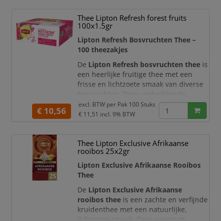
zorgt voor een warme en volle
smaakbeleving met een natuurlijke
Thee Lipton Refresh forest fruits
zoetheid. Dankzij de verpakking met 25
100x1.5gr
theezakjes geniet u altijd van
Lipton Refresh Bosvruchten Thee –
100 theezakjes
De
Lipton Refresh bosvruchten thee
is
een heerlijke fruitige thee met een
frisse en lichtzoete smaak van diverse
bosvruchten. Deze verkwikkende
melange zorgt voor een aangename en
excl. BTW per
Pak 100 Stuks
€ 10,56
toegankelijke thee-ervaring, perfect
€ 11,51
incl. 9% BTW
voor elk moment van de dag.
De combinatie van fruitige aroma’s
Thee Lipton Exclusive Afrikaanse
biedt een volle en frisse smaak met
rooibos 25x2gr
een zachte afdronk. Dankzij de
Lipton Exclusive Afrikaanse Rooibos
grootverpakking met 100 theezakjes
Thee
bent u verzek
De
Lipton Exclusive Afrikaanse
rooibos thee
is een zachte en verfijnde
kruidenthee met een natuurlijke,
lichtzoete smaak. Deze premium