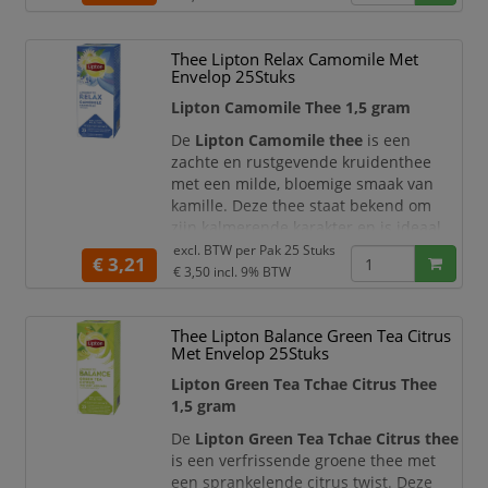
De combinatie van verschillende
fruitsoorten zorgt voor een lichtzoete
en verfrissende smaak met een zachte
Thee Lipton Relax Camomile Met
afdronk. Dankzij de theezakjes van 1,5
Envelop 25Stuks
gram geniet u altijd van een perfect
Lipton Camomile Thee 1,5 gram
gedoseerde kop thee
De
Lipton Camomile thee
is een
zachte en rustgevende kruidenthee
met een milde, bloemige smaak van
kamille. Deze thee staat bekend om
zijn kalmerende karakter en is ideaal
voor ontspannende momenten, zowel
excl. BTW per
Pak 25 Stuks
€ 3,21
overdag als in de avond.
€ 3,50
incl. 9% BTW
De zorgvuldig geselecteerde
kamillebloemen zorgen voor een
Thee Lipton Balance Green Tea Citrus
natuurlijke en uitgebalanceerde smaak
Met Envelop 25Stuks
met een lichte, subtiele zoetheid.
Lipton Green Tea Tchae Citrus Thee
Dankzij de theezakjes van 1,5 gram
1,5 gram
geniet u altijd
De
Lipton Green Tea Tchae Citrus thee
is een verfrissende groene thee met
een sprankelende citrus twist. Deze