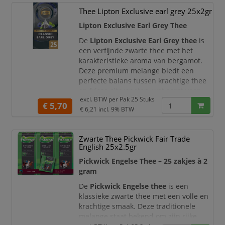
De volle smaak en het warme aroma
Thee Lipton Exclusive earl grey 25x2gr
zorgen voor een echte winterbeleving
Lipton Exclusive Earl Grey Thee
in elke kop thee. Dankzij de handige
theezakjes van 2 gram geniet u altijd
De
Lipton Exclusive Earl Grey thee
is
van een perf
een verfijnde zwarte thee met het
karakteristieke aroma van bergamot.
Deze premium melange biedt een
perfecte balans tussen krachtige thee
en frisse citrusnoten, wat zorgt voor
excl. BTW per
Pak 25 Stuks
een elegante en aromatische
€ 5,70
€ 6,21
incl. 9% BTW
smaakbeleving.
De zorgvuldig geselecteerde
theebladeren zorgen voor een volle en
Zwarte Thee Pickwick Fair Trade
rijke smaak met een subtiele, frisse
English 25x2.5gr
afdronk. Dankzij de hoogwaardige
Pickwick Engelse Thee – 25 zakjes à 2
kwaliteit uit de E
gram
De
Pickwick Engelse thee
is een
klassieke zwarte thee met een volle en
krachtige smaak. Deze traditionele
melange staat bekend om zijn rijke