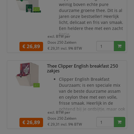
weinig boven echte pure
duurzame groene thee. Dit is al
jaren onze bestseller! Heerlijk
licht, delicaat en fris van smaak.
Een heldere thee met een zacht
tintje.
excl. BTW per
Doos 250 Zakken
€ 26,89
€ 29,31
incl. 9% BTW
Thee Clipper English breakfast 250
zakjes
Clipper English Breakfast
Duurzaam; is een speciale mix
van de beste duurzame assam
en ceylon thee met een volle,
frisse smaak. Heerlijk in de
ochtend bij je ontbijtje, maar ook
excl. BTW per
geschikt voor ieder ander
Doos 250 Zakken
moment van de dag.
€ 26,89
€ 29,31
incl. 9% BTW