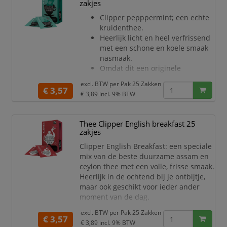
verschillende theesoorten – van
zakjes
klassieke zwarte thee tot frisse groene
Clipper pepppermint; een echte
thee en fruitige melanges – heeft u
kruidenthee.
altijd een passende
Heerlijk licht en heel verfrissend
met een schone en koele smaak
nasmaak.
Omdat dit een originele
kruidenthee is is deze van nature
excl. BTW per
Pak 25 Zakken
cafeïne vrij.
€ 3,57
€ 3,89
incl. 9% BTW
Liefhebber van muntthee? Dan is
dit jouw Clipper thee!
Thee Clipper English breakfast 25
zakjes
Clipper English Breakfast: een speciale
mix van de beste duurzame assam en
ceylon thee met een volle, frisse smaak.
Heerlijk in de ochtend bij je ontbijtje,
maar ook geschikt voor ieder ander
moment van de dag.
excl. BTW per
Pak 25 Zakken
€ 3,57
€ 3,89
incl. 9% BTW