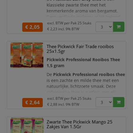
klassieke zwarte thee met het
kenmerkende aroma van bergamot.
Deze verfijnde melange staat bekend
om zijn frisse, licht citrusachtige smaak
excl. BTW per
Pak 25 Stuks
€ 2,05
en biedt een elegante thee-ervaring
€ 2,23
incl. 9% BTW
voor ieder moment van de dag.
De zorgvuldig samengestelde blend
Thee Pickwick Fair Trade rooibos
zorgt voor een perfecte balans tussen
25x1.5gr
krachtige zwarte thee en aromatische
Pickwick Professional Rooibos Thee
citrusnoten. Dankzij de verpakking met
1,5 gram
25 theezakj
De
Pickwick Professional rooibos thee
is een zachte en milde thee met een
natuurlijke, lichtzoete smaak. Deze
cafeïnevrije thee is perfect voor elk
moment van de dag en bijzonder
excl. BTW per
Pak 25 Stuks
€ 2,64
geschikt voor ontspannende
€ 2,88
incl. 9% BTW
momenten, ook in de avond.
De zorgvuldig geselecteerde rooibos
Zwarte Thee Pickwick Mango 25
zorgt voor een warme en volle
Zakjes Van 1.5Gr
smaakbeleving. Dankzij de handige