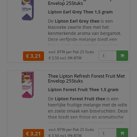
De zorgvuldig geselecteerde
Envelop 25Stuks
theebladeren zorgen voor een
Lipton Earl Grey Thee 1,5 gram
consistente en hoogwaardige
smaakbeleving. Dankzij de theezakjes
De
Lipton Earl Grey thee
is een
van 1,5 gram met e
klassieke zwarte thee met het
kenmerkende aroma van bergamot.
Deze verfijnde melange biedt een
frisse, licht citrusachtige smaak en
zorgt voor een elegante en aromatische
excl. BTW per
Pak 25 Stuks
€ 3,21
thee-ervaring.
€ 3,50
incl. 9% BTW
De combinatie van krachtige zwarte
thee en subtiele citrusnoten zorgt voor
Thee Lipton Refresh Forest Fruit Met
een perfecte balans tussen vol en fris.
Envelop 25Stuks
Dankzij de theezakjes van 1,5 gram
Lipton Forest Fruit Thee 1,5 gram
geniet u altijd van een optimaal
gedoseerde k
De
Lipton Forest Fruit thee
is een
heerlijke fruitige melange met de volle
en zoete smaak van bosvruchten. Deze
thee biedt een frisse en aromatische
smaakbeleving en is ideaal voor ieder
moment van de dag.
excl. BTW per
Pak 25 Stuks
€ 3,21
€ 3,50
incl. 9% BTW