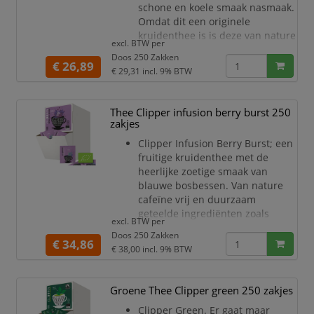
schone en koele smaak nasmaak.
Omdat dit een originele
kruidenthee is is deze van nature
excl. BTW per
cafeïne vrij. Liefhebber van
Doos 250 Zakken
muntthee? Dan is dit jouw
€ 26,89
€ 29,31
incl. 9% BTW
Clipper thee!
Thee Clipper infusion berry burst 250
zakjes
Clipper Infusion Berry Burst; een
fruitige kruidenthee met de
heerlijke zoetige smaak van
blauwe bosbessen. Van nature
cafeïne vrij en duurzaam
geteelde ingrediënten zoals
excl. BTW per
hibiscus, rozenbottel, brandnetel,
Doos 250 Zakken
ananas en bosbessen.
€ 34,86
€ 38,00
incl. 9% BTW
Groene Thee Clipper green 250 zakjes
Clipper Green. Er gaat maar