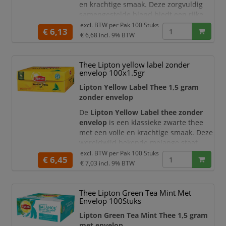
en krachtige smaak. Deze zorgvuldig
samengestelde blend biedt een rijke
thee-ervaring en is ideaal voor elk
excl. BTW per
Pak 100 Stuks
€ 6,13
moment van de dag, of u nu geniet van
€ 6,68
incl. 9% BTW
een rustige pauze of een energieke
start van de ochtend.
Thee Lipton yellow label zonder
De thee wordt geleverd in handige
envelop 100x1.5gr
theezakjes van 2 gram, waardoor u
Lipton Yellow Label Thee 1,5 gram
altijd verzekerd bent van de juiste
zonder envelop
dosering en een consiste
De
Lipton Yellow Label thee zonder
envelop
is een klassieke zwarte thee
met een volle en krachtige smaak. Deze
wereldwijd bekende melange staat
bekend om zijn rijke aroma en
excl. BTW per
Pak 100 Stuks
€ 6,45
uitgebalanceerde karakter, ideaal voor
€ 7,03
incl. 9% BTW
een energieke start van de dag of een
vertrouwd theemoment.
Thee Lipton Green Tea Mint Met
De zorgvuldig geselecteerde
Envelop 100Stuks
theebladeren zorgen voor een
Lipton Green Tea Mint Thee 1,5 gram
consistente en hoogwaardige
met envelop