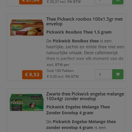
van zes populaire smaken biedt deze
€ 30,37
incl. 9% BTW
theekist voor ieder moment en iedere
smaakvoorkeur een passende keuze.
Thee Pickwick rooibos 100x1.5gr met
De theekist is voorzien van meerdere
envelop
vakken, waarin de verschillende
Pickwick Rooibos Thee 1,5 gram
theesoorten netjes gescheiden blijven.
Hierdoor houdt
De
Pickwick Rooibos thee
is een
heerlijke, zachte en milde thee met een
natuurlijke smaak. Deze cafeïnevrije
thee is perfect voor elk moment van de
dag, van een ontspannen ochtend tot
excl. BTW per
een rustgevend avondmoment.
Stuk 100 Pakken
€ 8,53
€ 9,30
incl. 9% BTW
De rooibosmelange staat bekend om
zijn warme, lichtzoete smaak en wordt
geleverd in handige theezakjes van 1,5
Zwarte thee Pickwick engelse melange
gram. Hierdoor geniet u altijd van een
100x4gr zonder envelop
perfect gedoseerde kop thee met een
Pickwick Engelse Melange Thee
consistente sma
Zonder Envelop 4 gram
De
Pickwick Engelse Melange thee
zonder envelop 4 gram
is een