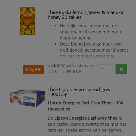
werking en milde, bloemige smaak.
De hoogwaardige ingrediënten zijn
Thee Pukka lemon ginger & manuka
verpakt in luxe piramidezakjes,
honey 20 zakjes
waardoor de kruiden meer ruimte
Heerlijk verzachtend met de
krijgen om zich volledig te ontvouwen.
smaak van citroen, gember en
Dit zorgt voor een opt
manuka honing.
Deze blend bevat gember, wat
traditioneel geconsumeerd wordt
om het immuunsysteem te
ondersteunen.
excl. BTW per
Pak 20 Zakken
Wij streven ernaar positieve
€ 5,38
€ 5,86
incl. 9% BTW
verandering te brengen op de
wereld - voor jou, de natuur en
alles daar tussenin.
Thee Lipton Energise earl grey
Pukka Lemon Ginger & Manuka
100x1.5gr
Honey is een blend met
Lipton Energise Earl Grey Thee – 100
gemberwortel, citroen en
theezakjes
manuka honing aroma.
Gemaakt van 100% duurzame
De
Lipton Energise Earl Grey thee
is
ingrediënten.
een verkwikkende zwarte thee met het
Bovendien zijn we trots
karakteristieke aroma van bergamot.