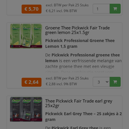
rooibos is afkomstig uit Zuid-Afrika en
excl. BTW per
Pak 25 Stuks
€ 5,70
staat bekend om zijn warme karakter
€ 6,21
incl. 9% BTW
en milde aroma.
De zorgvuldig geselecteerde rooibos
Groene Thee Pickwick Fair Trade
zorgt voor een volle en
green lemon 25x1.5gr
uitgebalanceerde smaakbeleving met
Pickwick Professional Groene Thee
een zachte afdronk. Dankzij de
Lemon 1,5 gram
hoogwaardige kwaliteit uit de Exclusive
lijn genie
De
Pickwick Professional groene thee
lemon
is een verfrissende melange van
zachte groene thee met een vleugje
citroen. Deze combinatie zorgt voor
een lichte, frisse en aromatische smaak
excl. BTW per
Pak 25 Stuks
€ 2,64
die perfect is voor ieder moment van
€ 2,88
incl. 9% BTW
de dag.
De zorgvuldig samengestelde blend
Thee Pickwick Fair Trade earl grey
biedt een mooie balans tussen de
25x2gr
milde smaak van groene thee en de
Pickwick Earl Grey Thee – 25 zakjes à 2
frisse citrus tonen van citroen. Dankzij
gram
de theezakjes van 1,5
De
Pickwick Earl Grey thee
is een