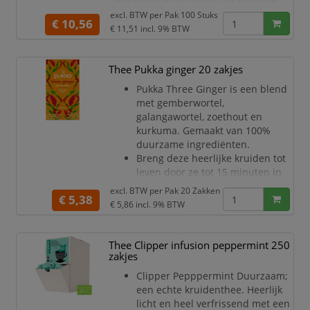
Deze frisse en aromatische melange
combineert een krachtige theesmaak
excl. BTW per
Pak 100 Stuks
€ 10,56
met een subtiele citrusachtige twist,
€ 11,51
incl. 9% BTW
ideaal voor een energiek moment
gedurende de dag.
Thee Pukka ginger 20 zakjes
De zorgvuldig geselecteerde
Pukka Three Ginger is een blend
theebladeren zorgen voor een rijke en
met gemberwortel,
uitgebalanceerde smaak, terwijl de
galangawortel, zoethout en
bergamot zorgt voor een fri
kurkuma. Gemaakt van 100%
duurzame ingrediënten.
Breng deze heerlijke kruiden tot
leven door ze tot 15 minuten in
vers gekookt water te laten
excl. BTW per
Pak 20 Zakken
€ 5,38
trekken.
€ 5,86
incl. 9% BTW
Een doosje bevat 20 individueel
verpakte theezakjes die volledig
biologisch afbreekbaar zijn.
Thee Clipper infusion peppermint 250
zakjes
Clipper Pepppermint Duurzaam;
een echte kruidenthee. Heerlijk
licht en heel verfrissend met een