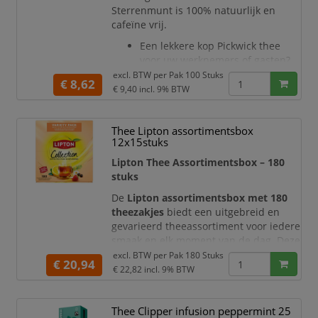
deze variant zo
Sterrenmunt is 100% natuurlijk en
cafeïne vrij.
Een lekkere kop Pickwick thee
voor uw werknemers of gasten?
Als zakelijke klant kunt u bij ons
excl. BTW per
Pak 100 Stuks
€ 8,62
gemakkelijk online thee
€ 9,40
incl. 9% BTW
bestellen.
Daarnaast bieden we ook zes
Thee Lipton assortimentsbox
Fairtrade thee varianten.
12x15stuks
Thee in diverse smaken.
In zakjes met óf zonder envelop.
Lipton Thee Assortimentsbox – 180
100 zakjes in één doos.
stuks
Utz gecertificeerd.
De
Lipton assortimentsbox met 180
Pickwick Sterrenmunt is een
theezakjes
biedt een uitgebreid en
verfriss
gevarieerd theeassortiment voor iedere
smaak en elk moment van de dag. Deze
praktische en overzichtelijke box is
excl. BTW per
Pak 180 Stuks
€ 20,94
ideaal voor gebruik in kantoren, horeca,
€ 22,82
incl. 9% BTW
vergaderruimtes en thuis.
Met een ruime selectie van
Thee Clipper infusion peppermint 25