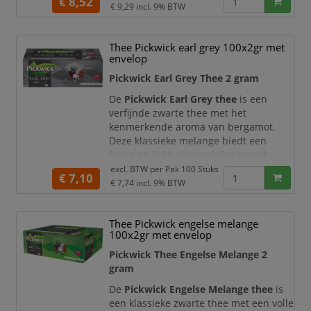
€ 8,52
lekker doordrinkbaar. Door het frisse
€ 9,29
incl. 9% BTW
karakter van de natuurlijke groene thee
is deze thee ook erg lekker als je dorst
Thee Pickwick earl grey 100x2gr met
hebt. Een kopje groene thee zonder
envelop
suiker en melk bevat daarnaast geen
calorieën en is daarom een verantwoor
Pickwick Earl Grey Thee 2 gram
De
Pickwick Earl Grey thee
is een
verfijnde zwarte thee met het
kenmerkende aroma van bergamot.
Deze klassieke melange biedt een
frisse en licht citrusachtige smaak,
waardoor het een geliefde keuze is
excl. BTW per
Pak 100 Stuks
€ 7,10
voor theeliefhebbers die houden van
€ 7,74
incl. 9% BTW
een elegante en aromatische thee.
De thee wordt geleverd in praktische
Thee Pickwick engelse melange
theezakjes van 2 gram, wat zorgt voor
100x2gr met envelop
een perfecte dosering en een
Pickwick Thee Engelse Melange 2
consistente smaakbeleving bij elke kop
gram
De
Pickwick Engelse Melange thee
is
een klassieke zwarte thee met een volle