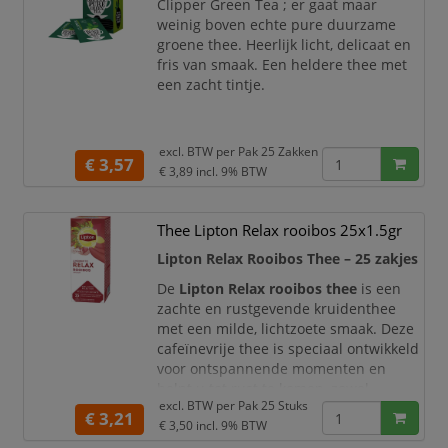
Clipper Green Tea ; er gaat maar
weinig boven echte pure duurzame
groene thee. Heerlijk licht, delicaat en
fris van smaak. Een heldere thee met
een zacht tintje.
excl. BTW per
Pak 25 Zakken
€ 3,57
€ 3,89
incl. 9% BTW
Thee Lipton Relax rooibos 25x1.5gr
Lipton Relax Rooibos Thee – 25 zakjes
De
Lipton Relax rooibos thee
is een
zachte en rustgevende kruidenthee
met een milde, lichtzoete smaak. Deze
cafeïnevrije thee is speciaal ontwikkeld
voor ontspannende momenten en
helpt u tot rust te komen, zowel
excl. BTW per
Pak 25 Stuks
overdag als in de avond.
€ 3,21
€ 3,50
incl. 9% BTW
De zorgvuldig geselecteerde rooibos