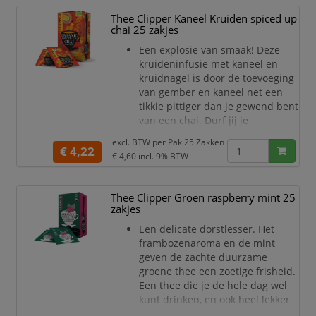
Thee Clipper Kaneel Kruiden spiced up
chai 25 zakjes
Een explosie van smaak! Deze
kruideninfusie met kaneel en
kruidnagel is door de toevoeging
van gember en kaneel net een
tikkie pittiger dan je gewend bent
van een chai. Durf jij je
smaakgrenzen te verleggen?
excl. BTW per
Pak 25 Zakken
€ 4,22
€ 4,60
incl. 9% BTW
Thee Clipper Groen raspberry mint 25
zakjes
Een delicate dorstlesser. Het
frambozenaroma en de mint
geven de zachte duurzame
groene thee een zoetige frisheid.
Een thee die je de hele dag wel
kunt drinken, en ook heel lekker
is als ijsthee.