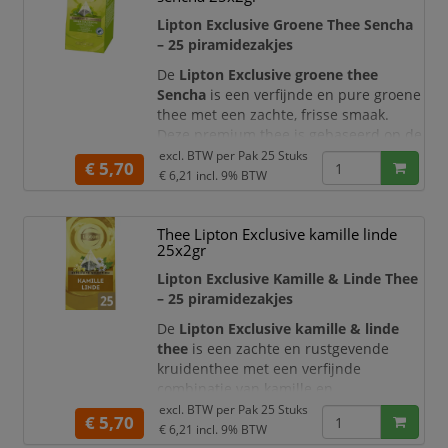
meer ruimte geven om zich optimaal te
Lipton Exclusive Groene Thee Sencha
ontvouwen. Hierdoor komen de smak
– 25 piramidezakjes
De
Lipton Exclusive groene thee
Sencha
is een verfijnde en pure groene
thee met een zachte, frisse smaak.
Deze premium thee is gebaseerd op de
traditionele Japanse sencha-stijl en
excl. BTW per
Pak 25 Stuks
€ 5,70
biedt een lichte, harmonieuze en
€ 6,21
incl. 9% BTW
natuurlijke thee-ervaring.
De hoogwaardige theebladeren zijn
Thee Lipton Exclusive kamille linde
verpakt in luxe piramidezakjes,
25x2gr
waardoor ze meer ruimte krijgen om
Lipton Exclusive Kamille & Linde Thee
zich volledig te ontvouwen. Dit zorgt
– 25 piramidezakjes
voor een
De
Lipton Exclusive kamille & linde
thee
is een zachte en rustgevende
kruidenthee met een verfijnde
combinatie van kamille en
lindebloesem. Deze premium melange
excl. BTW per
Pak 25 Stuks
€ 5,70
staat bekend om zijn kalmerende
€ 6,21
incl. 9% BTW