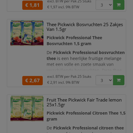
aroma en uitgebalanceerde karakter,
excl. BTW per
Pak 25 Stuks
€ 1,81
ideaal voor een energieke start van de
€ 1,97
incl. 9% BTW
dag of een stevig theemoment
tussendoor.
Thee Pickwick Bosvruchten 25 Zakjes
De zorgvuldig geselecteerde
Van 1.5gr
theebladeren zorgen voor een
Pickwick Professional Thee
consistente en hoogwaardige
Bosvruchten 1,5 gram
smaakbeleving. Dankzij de verpakking
met 25 theezakjes van
De
Pickwick Professional bosvruchten
thee
is een heerlijke fruitige melange
met een volle en zoete smaak van
verschillende bosvruchten. Deze thee
biedt een verfrissende en aromatische
excl. BTW per
Pak 25 Stuks
€ 2,67
beleving en is ideaal voor elk moment
€ 2,91
incl. 9% BTW
van de dag.
De zorgvuldig samengestelde blend
Fruit Thee Pickwick Fair Trade lemon
zorgt voor een rijke smaak met een
25x1.5gr
licht zoete en frisse ondertoon. Dankzij
Pickwick Professional Citroen Thee 1,5
de handige theezakjes van 1,5 gram
gram
geniet u altijd v
De
Pickwick Professional citroen thee