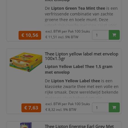
smaakbeleving. Dankzij de theezakjes
De
Lipton Green Tea Mint thee
is een
verfrissende combinatie van zachte
groene thee en koele munt. Deze
uitgebalanceerde melange zorgt voor
een lichte, frisse en aromatische
excl. BTW per
Pak 100 Stuks
€ 10,56
smaakbeleving, perfect voor ieder
€ 11,51
incl. 9% BTW
moment van de dag.
De milde groene thee vormt de basis,
Thee Lipton yellow label met envelop
terwijl de munt een verkwikkende en
100x1.5gr
verfrissende twist geeft. Dankzij de
Lipton Yellow Label Thee 1,5 gram
theezakjes van 1,5 gram met envelop
met envelop
geniet u van optimale h
De
Lipton Yellow Label thee
is een
klassieke zwarte thee met een volle en
rijke smaak. Deze wereldwijd bekende
melange staat bekend om zijn
krachtige aroma en uitgebalanceerde
excl. BTW per
Pak 100 Stuks
€ 7,63
karakter, ideaal voor een energieke
€ 8,32
incl. 9% BTW
start van de dag of een vertrouwd
theemoment.
Thee Lipton Energise Earl Grey Met