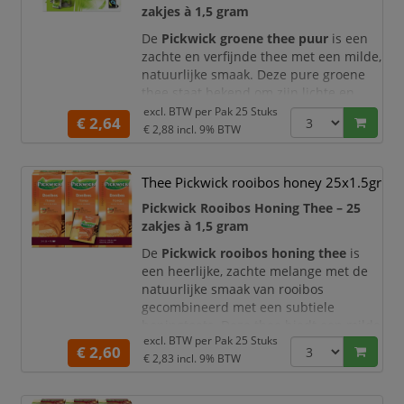
zakjes à 1,5 gram
van een perfect gedo
De
Pickwick groene thee puur
is een
zachte en verfijnde thee met een milde,
natuurlijke smaak. Deze pure groene
thee staat bekend om zijn lichte en
frisse karakter en is ideaal voor een
excl. BTW per
Pak 25 Stuks
€ 2,64
rustgevend en bewust theemoment.
€ 2,88
incl. 9% BTW
De zorgvuldig geselecteerde
theebladeren zorgen voor een
Thee Pickwick rooibos honey 25x1.5gr
uitgebalanceerde smaak zonder
Pickwick Rooibos Honing Thee – 25
toevoegingen. Dankzij de verpakking
zakjes à 1,5 gram
met 25 theezakjes van 1,5 gram geniet
u altijd van ee
De
Pickwick rooibos honing thee
is
een heerlijke, zachte melange met de
natuurlijke smaak van rooibos
gecombineerd met een subtiele
honingtoets. Deze thee biedt een milde
excl. BTW per
Pak 25 Stuks
en lichtzoete smaakbeleving en is
€ 2,60
€ 2,83
incl. 9% BTW
perfect voor ontspannende momenten,
op elk moment van de dag.