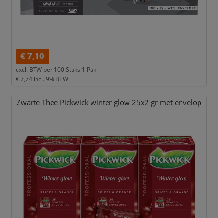
€ 7,10
excl. BTW per
100 Stuks 1 Pak
€ 7,74
incl. 9% BTW
Zwarte Thee Pickwick winter glow 25x2 gr met envelop