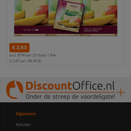
€ 2,63
excl. BTW per
25 Stuks 1 Pak
€ 2,87
incl. 9% BTW
Algemeen
Nieuws