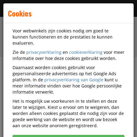
Menu
Cookies
Voor webwinkels zijn cookies nodig om goed te
kunnen functioneren en de prestaties te kunnen
evalueren.
Zie de
privacyverklaring
en
cookieverklaring
voor meer
informatie over hoe deze cookies gebruikt worden.
Daarnaast worden cookies gebruikt voor
filter
gepersonaliseerde advertenties op het Google Ads
platform. In de
privacyverklaring van Google
kunt u
Facilitaire artikelen
Catering-artikelen
Thee
meer informatie vinden over hoe Google persoonlijke
Pickwick
Q890382
informatie verwerkt.
Het is mogelijk uw voorkeuren in te stellen en deze
Thee Pickwick Sterrenmunt 25
later te wijzigen. Kiest u ervoor om te weigeren, dan
Zakjes Van 2Gr
worden alleen cookies geplaatst die nodig zijn voor de
goede werking van de website en wordt uw bezoek
Korting vanaf aankoop 9 eenheden, zie
prijsoverzicht
aan onze website anoniem geregistreerd.
Vanaf € 2,53 excl. BTW bij aankoop van minimaal 57