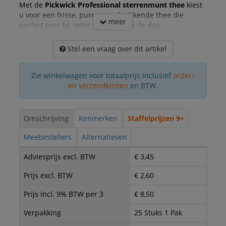
Met de
Pickwick Professional sterrenmunt thee
kiest
u voor een frisse, pure en verkwikkende thee die
meer
perfect past bij ieder moment van de dag.
Stel een vraag over dit artikel
Zie winkelwagen voor totaalprijs inclusief
order-
en verzendkosten
en BTW.
Omschrijving
Kenmerken
Staffelprijzen 9+
Meebestellers
Alternatieven
Adviesprijs excl. BTW
€ 3,45
Prijs excl. BTW
€ 2,60
Prijs incl. 9% BTW per 3
€ 8,50
Verpakking
25 Stuks 1 Pak