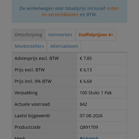
Zie winkelwagen voor totaalprijs inclusief
order-
en verzendkosten
en BTW.
Omschrijving
Kenmerken
Staffelprijzen 4+
Meebestellers
Alternatieven
Adviesprijs excl. BTW
€ 7,85
Prijs excl. BTW
€ 6,13
Prijs incl. 9% BTW
€ 6,68
Verpakking
100 Stuks 1 Pak
Actuele voorraad
842
Laatst bijgewerkt
07-08-2026
Productcode
Q891709
Merk
Pickwick