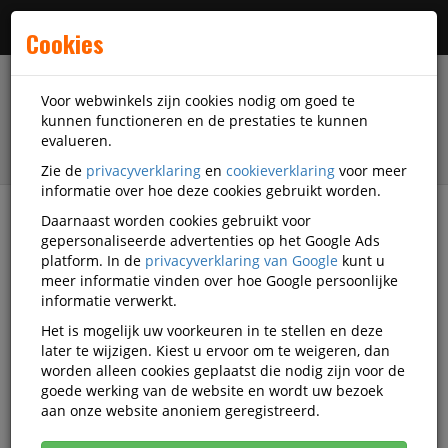
Menu
Cookies
Voor webwinkels zijn cookies nodig om goed te
kunnen functioneren en de prestaties te kunnen
evalueren.
Zie de
privacyverklaring
en
cookieverklaring
voor meer
informatie over hoe deze cookies gebruikt worden.
Daarnaast worden cookies gebruikt voor
filter
gepersonaliseerde advertenties op het Google Ads
platform. In de
privacyverklaring van Google
kunt u
Facilitaire artikelen
Catering-artikelen
Thee
meer informatie vinden over hoe Google persoonlijke
Pickwick
Q891709
informatie verwerkt.
Het is mogelijk uw voorkeuren in te stellen en deze
Thee Pickwick engelse melange
later te wijzigen. Kiest u ervoor om te weigeren, dan
100x2gr met envelop
worden alleen cookies geplaatst die nodig zijn voor de
goede werking van de website en wordt uw bezoek
Korting vanaf aankoop 4 eenheden, zie
prijsoverzicht
aan onze website anoniem geregistreerd.
Vanaf € 5,97 excl. BTW bij aankoop van minimaal 24