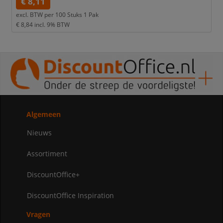
€ 8,11
excl. BTW per
100 Stuks 1 Pak
€ 8,84
incl. 9% BTW
Algemeen
Nieuws
Assortiment
DiscountOffice+
DiscountOffice Inspiration
Vragen