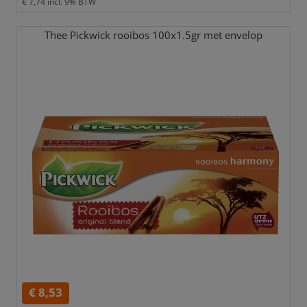
€ 7,74
incl. 9% BTW
Thee Pickwick rooibos 100x1.5gr met envelop
€ 8,53