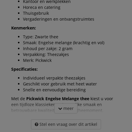
Kantoor en werkplekken
Horeca en catering
Thuisgebruik
Vergaderingen en ontvangstruimtes
Kenmerken:
Type: Zwarte thee
Smaak: Engelse melange (krachtig en vol)
Inhoud per zakje: 2 gram
Verpakking: Theezakjes
Merk: Pickwick
Specificaties:
Individueel verpakte theezakjes
Geschikt voor gebruik met heet water
Snelle en eenvoudige bereiding
Met de
Pickwick Engelse Melange thee
kiest u voor
een tijdloze klassieker met een rijke smaak en
meer
betrouwbare kwaliteit voor ieder theemoment.
Stel een vraag over dit artikel