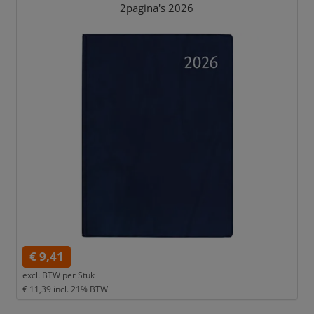
2pagina's 2026
€ 9,41
excl. BTW per
Stuk
€ 11,39
incl. 21% BTW