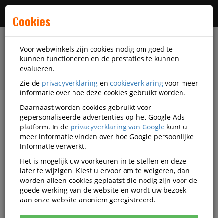
Menu
Cookies
Voor webwinkels zijn cookies nodig om goed te
kunnen functioneren en de prestaties te kunnen
evalueren.
Zie de
privacyverklaring
en
cookieverklaring
voor meer
informatie over hoe deze cookies gebruikt worden.
Daarnaast worden cookies gebruikt voor
filter
gepersonaliseerde advertenties op het Google Ads
platform. In de
privacyverklaring van Google
kunt u
Papierwaren
Aurora
meer informatie vinden over hoe Google persoonlijke
informatie verwerkt.
Aurora papierwaren
Het is mogelijk uw voorkeuren in te stellen en deze
later te wijzigen. Kiest u ervoor om te weigeren, dan
worden alleen cookies geplaatst die nodig zijn voor de
goede werking van de website en wordt uw bezoek
Aurora Enveloppen
aan onze website anoniem geregistreerd.