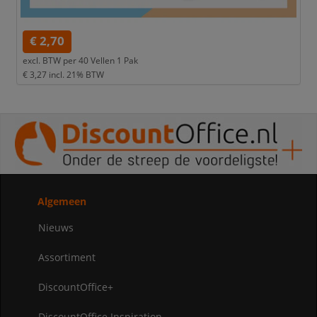
€ 2,70
excl. BTW per
40 Vellen 1 Pak
€ 3,27
incl. 21% BTW
Algemeen
Nieuws
Assortiment
DiscountOffice+
DiscountOffice Inspiration