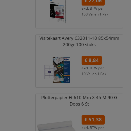
€ 27,06
excl. BTW per
150 Vellen 1 Pak
€ 32,74
incl. 21% BTW
Visitekaart Avery C32011-10 85x54mm
200gr 100 stuks
€ 8,84
excl. BTW per
10 Vellen 1 Pak
€ 10,70
incl. 21% BTW
Plotterpapier Ft 610 Mm X 45 M 90 G
Doos 6 St
€ 51,38
excl. BTW per