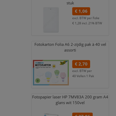
stuk
€ 1,06
excl. BTW per
Folie
€ 1,28
incl. 21% BTW
Fotokarton Folia A6 2-zijdig pak à 40 vel
assorti
€ 2,70
excl. BTW per
40 Vellen 1 Pak
€ 3,27
incl. 21% BTW
Fotopapier laser HP 7MV83A 200 gram A4
glans wit 150vel