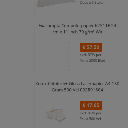
Doos a 6 Stuks
€ 62,17
incl. 21% BTW
Exacompta Computerpapier 62511E 24
cm x 11 inch 70 g/
m² Wit
€ 57,50
excl. BTW per
Pak a 2000 Blad
€ 69,58
incl. 21% BTW
Xerox Colotech+ Gloss Laserpapier A4 130
Gram 500 Vel 003R91604
€ 17,65
excl. BTW per
Pak a 500 Vel
€ 21,36
incl. 21% BTW