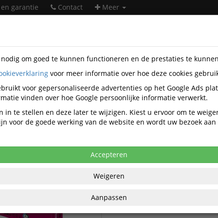
 en garantie
Contact
Meer
s nodig om goed te kunnen functioneren en de prestaties te kunne
ookieverklaring
voor meer informatie over hoe deze cookies gebrui
rwaren
Image Impact
bruikt voor gepersonaliseerde advertenties op het Google Ads pla
Image Impact papierwaren
matie vinden over hoe Google persoonlijke informatie verwerkt.
 in te stellen en deze later te wijzigen. Kiest u ervoor om te weig
 zijn voor de goede werking van de website en wordt uw bezoek aa
Image Impact Papier A3 wit
Impact Kopieerpapier
Image Impact Papier A4 wit 8
Accepteren
Weigeren
Aanpassen