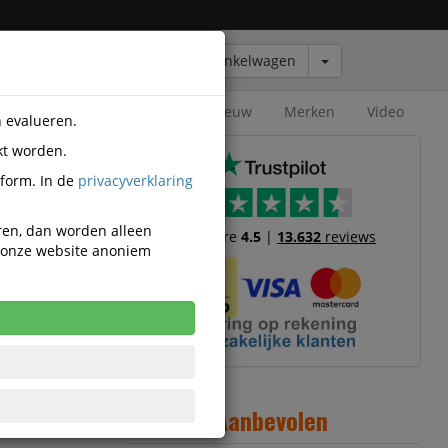
Winkelwagen
Outlet
Nieuw
Merken
Video
n evalueren.
kt worden.
tform. In de
privacyverklaring
eren, dan worden alleen
Trustscore
4.5
|
13.632
reviews
n onze website anoniem
1
0 Gram
4
Aanbevolen