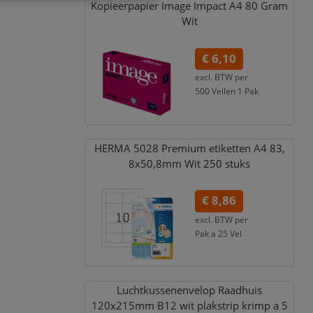
Kopieerpapier Image Impact A4 80 Gram
Wit
€ 6,10
excl. BTW per
500 Vellen 1 Pak
€ 7,38
incl. 21% BTW
HERMA 5028 Premium etiketten A4 83,
8x50,
8mm Wit 250 stuks
€ 8,86
excl. BTW per
Pak a 25 Vel
€ 10,72
incl. 21% BTW
Luchtkussenenvelop Raadhuis
120x215mm B12 wit plakstrip krimp a 5