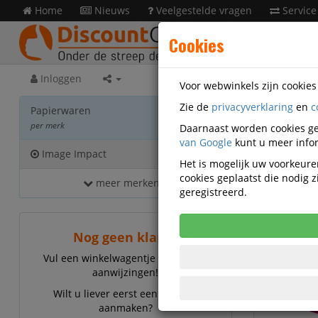
Home
Nieuws
Veelgestelde vragen
Service
Cookies
Inloggen
Voor webwinkels zijn cookie
Zie de
privacyverklaring
en
c
Papie
Papierwaren
per merk
Daarnaast worden cookies ge
van Google
kunt u meer infor
Image Impact
5
Het is mogelijk uw voorkeuren
cookies geplaatst die nodig
meer merken...
Image 
geregistreerd.
Nog geen klant?
Vul een winkelwagentje en volg de
aanwijzingen!
Wilt u liever eerst een account
aanmaken?