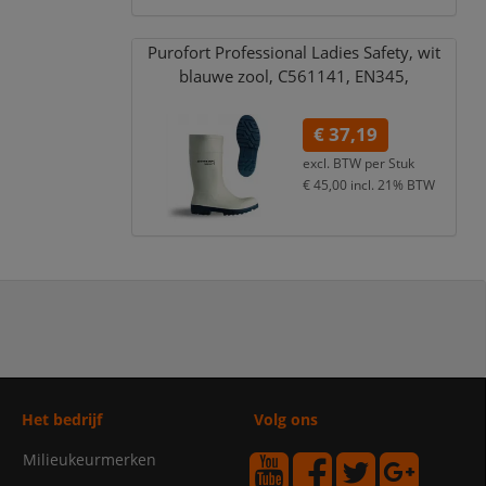
Purofort Professional Ladies Safety,
wit
blauwe zool,
C561141,
EN345,
€ 37,19
excl. BTW per
Stuk
€ 45,00
incl. 21% BTW
Het bedrijf
Volg ons
Milieukeurmerken