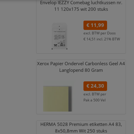
Envelop IEZZY Comebag luchtkussen nr.
11 120x175 wit 200 stuks
€ 11,99
excl. BTW per
Doos
€ 14,51
incl. 21% BTW
Xerox Papier Ondervel Carbonless Geel A4
Langlopend 80 Gram
€ 24,30
excl. BTW per
Pak a 500 Vel
€ 29,40
incl. 21% BTW
HERMA 5028 Premium etiketten A4 83,
8x50,
8mm Wit 250 stuks