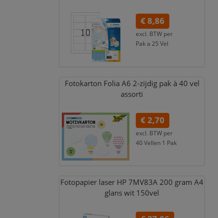
€ 8,86
excl. BTW per
Pak a 25 Vel
€ 10,72
incl. 21% BTW
Fotokarton Folia A6 2-zijdig pak à 40 vel
assorti
€ 2,70
excl. BTW per
40 Vellen 1 Pak
€ 3,27
incl. 21% BTW
Fotopapier laser HP 7MV83A 200 gram A4
glans wit 150vel