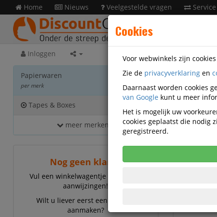
Home
Nieuws
Veelgestelde vragen
Service
Cookies
Inloggen
Voor webwinkels zijn cookie
Zie de
privacyverklaring
en
c
Papie
Papierwaren
per merk
Daarnaast worden cookies ge
van Google
kunt u meer infor
Tapes & Boxes
11
Het is mogelijk uw voorkeuren
cookies geplaatst die nodig
meer merken...
Tapes
geregistreerd.
Nog geen klant?
Vul een winkelwagentje en volg de
aanwijzingen!
Wilt u liever eerst een account
aanmaken?