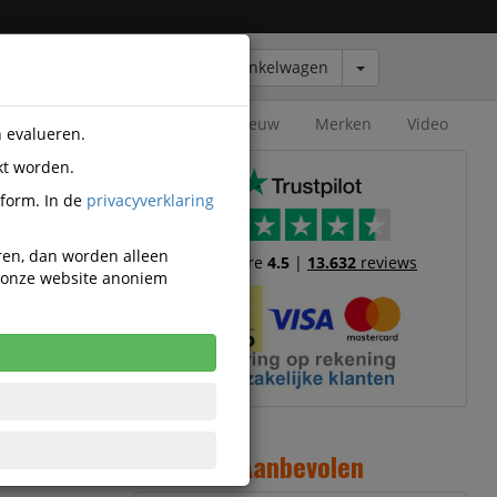
Winkelwagen
Outlet
Nieuw
Merken
Video
n evalueren.
kt worden.
tform. In de
privacyverklaring
eren, dan worden alleen
Trustscore
4.5
|
13.632
reviews
n onze website anoniem
nveloppen
11
Aanbevolen