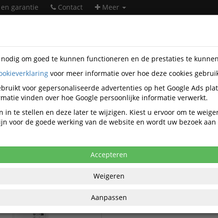
 en garantie
Contact
Meer
s nodig om goed te kunnen functioneren en de prestaties te kunne
ookieverklaring
voor meer informatie over hoe deze cookies gebrui
rwaren
Tapes & Boxes
bruikt voor gepersonaliseerde advertenties op het Google Ads pla
Tapes & Boxes papierwaren
matie vinden over hoe Google persoonlijke informatie verwerkt.
 in te stellen en deze later te wijzigen. Kiest u ervoor om te weig
 zijn voor de goede werking van de website en wordt uw bezoek aa
Tapes & Boxes Luchtkussen e
 & Boxes Enveloppen
Accepteren
Weigeren
Aanpassen