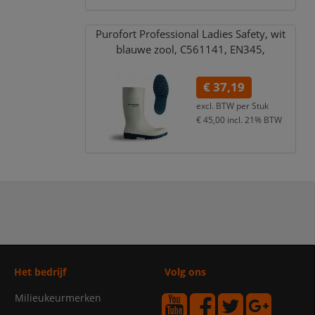
Purofort Professional Ladies Safety,
wit
blauwe zool,
C561141,
EN345,
€ 37,19
excl. BTW per
Stuk
€ 45,00
incl. 21% BTW
Het bedrijf
Volg ons
Milieukeurmerken