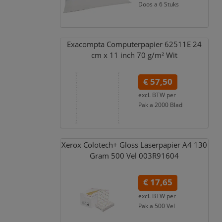
Doos a 6 Stuks
€ 62,17
incl. 21% BTW
Exacompta Computerpapier 62511E 24
cm x 11 inch 70 g/
m² Wit
€ 57,50
excl. BTW per
Pak a 2000 Blad
€ 69,58
incl. 21% BTW
Xerox Colotech+ Gloss Laserpapier A4 130
Gram 500 Vel 003R91604
€ 17,65
excl. BTW per
Pak a 500 Vel
€ 21,36
incl. 21% BTW