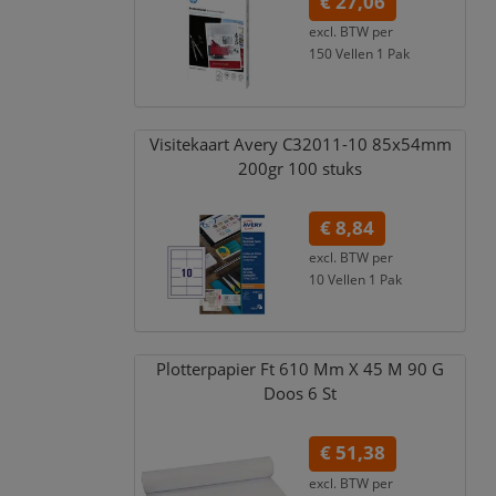
€ 27,06
excl. BTW per
150 Vellen 1 Pak
€ 32,74
incl. 21% BTW
Visitekaart Avery C32011-10 85x54mm
200gr 100 stuks
€ 8,84
excl. BTW per
10 Vellen 1 Pak
€ 10,70
incl. 21% BTW
Plotterpapier Ft 610 Mm X 45 M 90 G
Doos 6 St
€ 51,38
excl. BTW per