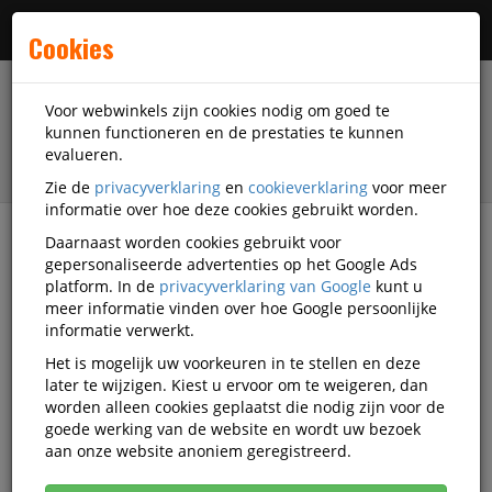
Menu
Cookies
Voor webwinkels zijn cookies nodig om goed te
kunnen functioneren en de prestaties te kunnen
evalueren.
Zie de
privacyverklaring
en
cookieverklaring
voor meer
informatie over hoe deze cookies gebruikt worden.
Daarnaast worden cookies gebruikt voor
filter
gepersonaliseerde advertenties op het Google Ads
platform. In de
privacyverklaring van Google
kunt u
Papierwaren
Papicolor
meer informatie vinden over hoe Google persoonlijke
informatie verwerkt.
Papicolor papierwaren
Het is mogelijk uw voorkeuren in te stellen en deze
later te wijzigen. Kiest u ervoor om te weigeren, dan
worden alleen cookies geplaatst die nodig zijn voor de
goede werking van de website en wordt uw bezoek
Papicolor Enveloppen
aan onze website anoniem geregistreerd.