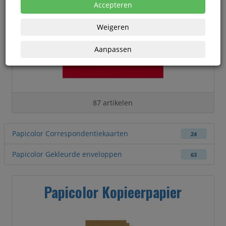
Accepteren
Weigeren
Aanpassen
87 artikelen
Papicolor Correspondentiekaarten
24
Papicolor Gekleurde enveloppen
63
Papicolor Kopieerpapier