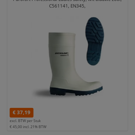
C561141,
EN345,
€ 37,19
excl. BTW per
Stuk
€ 45,00
incl. 21% BTW