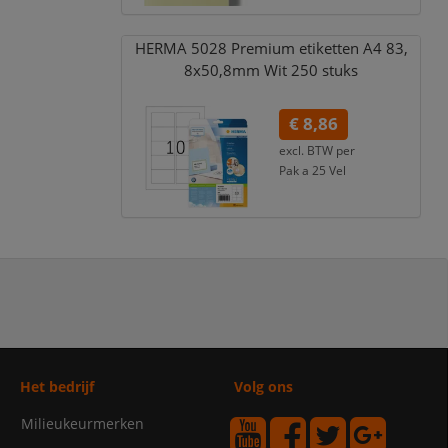
HERMA 5028 Premium etiketten A4 83,
8x50,
8mm Wit 250 stuks
€ 8,86
excl. BTW per
Pak a 25 Vel
€ 10,72
incl. 21% BTW
Het bedrijf
Volg ons
Milieukeurmerken