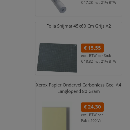
€ 17,28
incl. 21% BTW
Folia Snijmat 45x60 Cm Grijs A2
€ 15,55
excl. BTW per
Stuk
€ 18,82
incl. 21% BTW
Xerox Papier Ondervel Carbonless Geel A4
Langlopend 80 Gram
€ 24,30
excl. BTW per
Pak a 500 Vel
€ 29,40
incl. 21% BTW