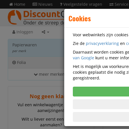
Home
Nieuws
Veelgestelde vragen
Service
Cookies
Inloggen
Voor webwinkels zijn cookie
Zie de
privacyverklaring
en
c
Papie
Papierwaren
per merk
Daarnaast worden cookies ge
van Google
kunt u meer infor
Folia
4
Het is mogelijk uw voorkeuren
cookies geplaatst die nodig
meer merken...
geregistreerd.
Nog geen klant?
Vul een winkelwagentje en volg de
aanwijzingen!
Wilt u liever eerst een account
aanmaken?