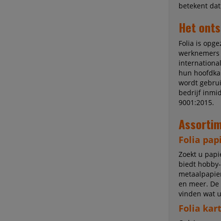
betekent dat
Het onts
Folia is opg
werknemers d
internation
hun hoofdkan
wordt gebrui
bedrijf inmi
9001:2015.
Assortim
Folia pap
Zoekt u papi
biedt hobby-
metaalpapier
en meer. De 
vinden wat u
Folia kar