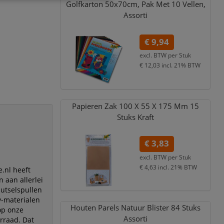
Golfkarton 50x70cm,
Pak Met 10 Vellen,
Assorti
€ 9,94
excl. BTW per
Stuk
€ 12,03
incl. 21% BTW
Papieren Zak 100 X 55 X 175 Mm 15
Stuks Kraft
€ 3,83
excl. BTW per
Stuk
€ 4,63
incl. 21% BTW
.nl heeft
 aan allerlei
nutselspullen
y-materialen
Houten Parels Natuur Blister 84 Stuks
 op onze
Assorti
orraad. Dat