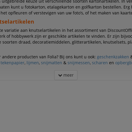
n uitgebreide keuze uit verschillende soorten kartonartikelen. In ve
aten kunt u fotokarton, etalagekarton en golfkarton bestellen. Erg
 het opfleuren of verstevigen van uw foto’s, of het maken van kaart
tselartikelen
te variatie aan knutselartikelen in het assortiment van DiscountOffi
rk of hobbywerk zijn er geschikte artikelen te vinden. Er zijn bijvo
e soorten draad, decoratiemiddelen, glitterartikelen, knutselsets, p
 andere producten van Folia? Bij ons kunt u ook:
geschenkzakken
,
tekenpapier
,
lijmen
,
snijmatten
&
snijmessen
,
scharen
en
opbergb
meer