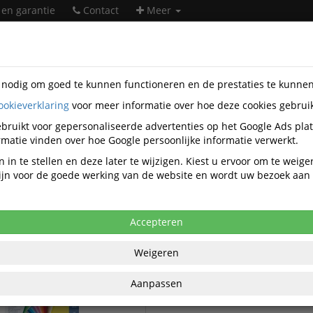
 en garantie
Contact
Meer
s nodig om goed te kunnen functioneren en de prestaties te kunne
ookieverklaring
voor meer informatie over hoe deze cookies gebrui
rwaren
Folia
bruikt voor gepersonaliseerde advertenties op het Google Ads pla
Folia papierwaren
matie vinden over hoe Google persoonlijke informatie verwerkt.
 in te stellen en deze later te wijzigen. Kiest u ervoor om te weig
 zijn voor de goede werking van de website en wordt uw bezoek aa
Folia Fotokarton
Folia Karton
Folia Golfkarton
Accepteren
Weigeren
Aanpassen