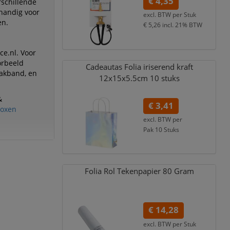
€ 4,35
rschillende
 handig voor
excl. BTW per
Stuk
en.
€ 5,26
incl. 21% BTW
ce.nl. Voor
orbeeld
Cadeautas Folia iriserend kraft
lakband, en
12x15x5.5cm 10 stuks
&
€ 3,41
oxen
excl. BTW per
Pak 10 Stuks
€ 4,13
incl. 21% BTW
Folia Rol Tekenpapier 80 Gram
€ 14,28
excl. BTW per
Stuk