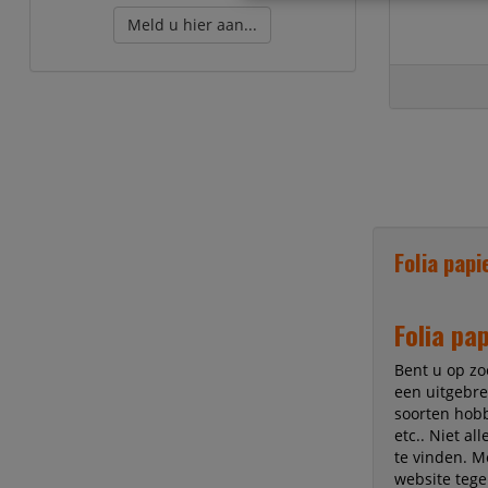
Meld u hier aan...
Folia papi
Folia pa
Bent u op zo
een uitgebre
soorten hobb
etc.. Niet a
te vinden. Me
website tege