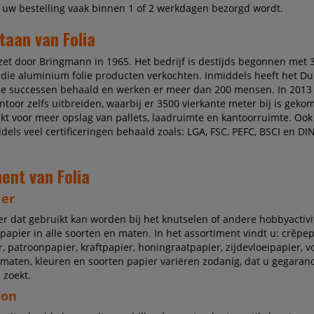
 uw bestelling vaak binnen 1 of 2 werkdagen bezorgd wordt.
taan van Folia
ezet door Bringmann in 1965. Het bedrijf is destijds begonnen met 
ie aluminium folie producten verkochten. Inmiddels heeft het Dui
ale successen behaald en werken er meer dan 200 mensen. In 2013
toor zelfs uitbreiden, waarbij er 3500 vierkante meter bij is gekom
kt voor meer opslag van pallets, laadruimte en kantoorruimte. Ook
ddels veel certificeringen behaald zoals: LGA, FSC, PEFC, BSCI en DI
ent van Folia
ier
er dat gebruikt kan worden bij het knutselen of andere hobbyactivit
papier in alle soorten en maten. In het assortiment vindt u: crêpep
, patroonpapier, kraftpapier, honingraatpapier, zijdevloeipapier, 
maten, kleuren en soorten papier variëren zodanig, dat u gegaran
 zoekt.
ton