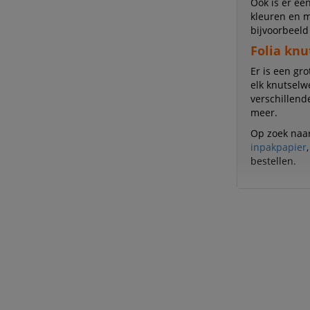
Ook is er ee
kleuren en m
bijvoorbeeld
Folia knu
Er is een gro
elk knutselwe
verschillend
meer.
Op zoek naar
inpakpapier
bestellen.