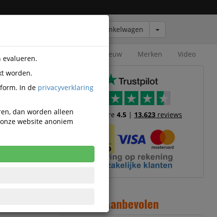
Winkelwagen
Outlet
Nieuw
Merken
Video
n evalueren.
kt worden.
tform. In de
privacyverklaring
eren, dan worden alleen
Trustscore
4.5
|
13.623
reviews
n onze website anoniem
3
1
Aanbevolen