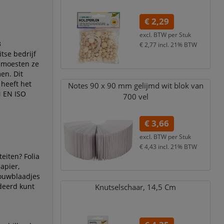
€ 2,29
excl. BTW per
Stuk
3
€ 2,77
incl. 21% BTW
tse bedrijf
 moesten ze
en. Dit
 heeft het
Notes 90 x 90 mm gelijmd wit blok van
N EN ISO
700 vel
€ 3,66
excl. BTW per
Stuk
€ 4,43
incl. 21% BTW
eiten? Folia
apier,
vouwblaadjes
deerd kunt
Knutselschaar,
14,
5 Cm