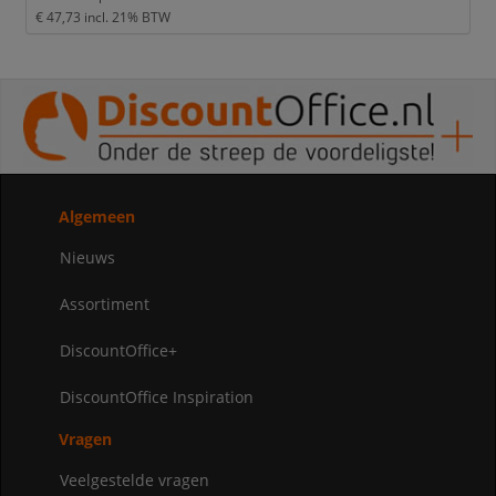
€ 47,73
incl. 21% BTW
Algemeen
Nieuws
Assortiment
DiscountOffice+
DiscountOffice Inspiration
Vragen
Veelgestelde vragen