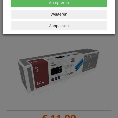
prijsoverzicht
Accepteren
Vanaf € 11,91 excl. BTW bij aankoop van minimaal 10
eenheden
Weigeren
Aanpassen