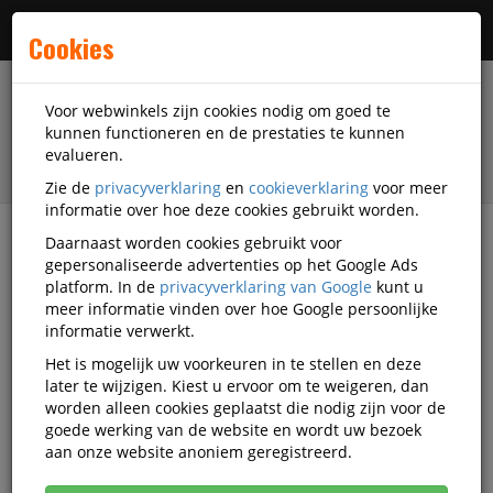
Menu
Cookies
Voor webwinkels zijn cookies nodig om goed te
kunnen functioneren en de prestaties te kunnen
evalueren.
Zie de
privacyverklaring
en
cookieverklaring
voor meer
informatie over hoe deze cookies gebruikt worden.
Daarnaast worden cookies gebruikt voor
filter
gepersonaliseerde advertenties op het Google Ads
platform. In de
privacyverklaring van Google
kunt u
Printer supplies
Thermal supplies
meer informatie vinden over hoe Google persoonlijke
Thermische lint / donorrol
ASTAR
informatie verwerkt.
D-116085990001
Het is mogelijk uw voorkeuren in te stellen en deze
later te wijzigen. Kiest u ervoor om te weigeren, dan
As90001 Astar Philips Magic 5 Tcr
worden alleen cookies geplaatst die nodig zijn voor de
Evo Pfa351 140Pagina's Chip
goede werking van de website en wordt uw bezoek
aan onze website anoniem geregistreerd.
Korting vanaf aankoop 10 eenheden, zie