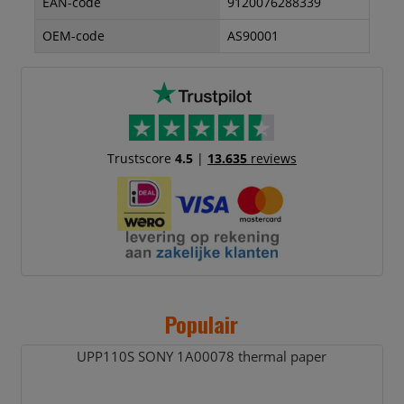
EAN-code
9120076288339
OEM-code
AS90001
Trustscore
4.5
|
13.635
reviews
Populair
UPP110S SONY 1A00078 thermal paper