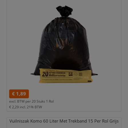
€ 1,89
excl. BTW per
20 Stuks 1 Rol
€ 2,29
incl. 21% BTW
Vuilniszak Komo 60 Liter Met Trekband 15 Per Rol Grijs