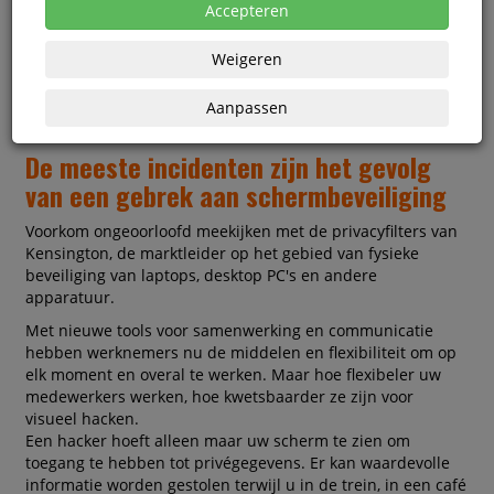
Accepteren
Weigeren
Aanpassen
De meeste incidenten zijn het gevolg
van een gebrek aan schermbeveiliging
Voorkom ongeoorloofd meekijken met de privacyfilters van
Kensington, de marktleider op het gebied van fysieke
beveiliging van laptops, desktop PC's en andere
apparatuur.
Met nieuwe tools voor samenwerking en communicatie
hebben werknemers nu de middelen en flexibiliteit om op
elk moment en overal te werken. Maar hoe flexibeler uw
medewerkers werken, hoe kwetsbaarder ze zijn voor
visueel hacken.
Een hacker hoeft alleen maar uw scherm te zien om
toegang te hebben tot privégegevens. Er kan waardevolle
informatie worden gestolen terwijl u in de trein, in een café