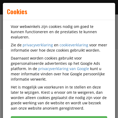
Menu
Cookies
Voor webwinkels zijn cookies nodig om goed te
kunnen functioneren en de prestaties te kunnen
evalueren.
Zie de
privacyverklaring
en
cookieverklaring
voor meer
informatie over hoe deze cookies gebruikt worden.
Daarnaast worden cookies gebruikt voor
Alle categorieën
gepersonaliseerde advertenties op het Google Ads
platform. In de
privacyverklaring van Google
kunt u
Kensington Privacyfilters
meer informatie vinden over hoe Google persoonlijke
informatie verwerkt.
Houd uw data privé, overal!
Het is mogelijk uw voorkeuren in te stellen en deze
later te wijzigen. Kiest u ervoor om te weigeren, dan
worden alleen cookies geplaatst die nodig zijn voor de
goede werking van de website en wordt uw bezoek
aan onze website anoniem geregistreerd.