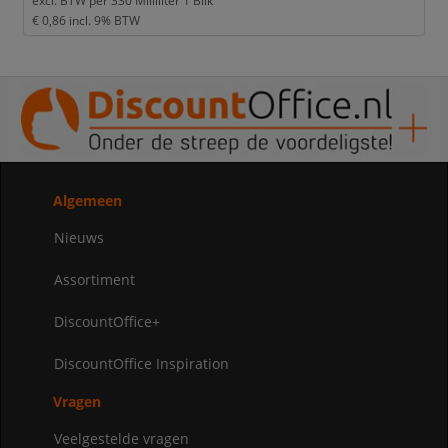
excl. BTW per
330 Milliliter 1 Blik
€ 0,86
incl. 9% BTW
Algemeen
Nieuws
Assortiment
DiscountOffice+
DiscountOffice Inspiration
Vragen
Veelgestelde vragen