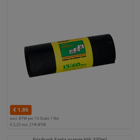
€ 1,86
excl. BTW per
15 Stuks 1 Rol
€ 2,25
incl. 21% BTW
Frisdrank Fanta orange blik 330ml