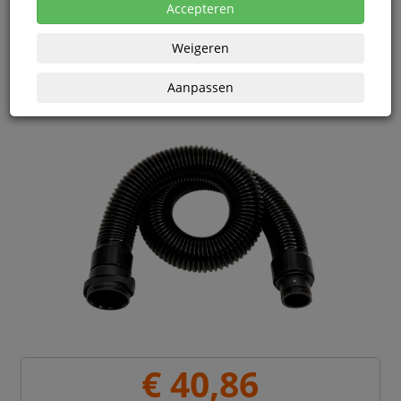
Vanaf € 40,35 excl. BTW bij aankoop van minimaal 3
Accepteren
eenheden
Weigeren
Aanpassen
€ 40,86