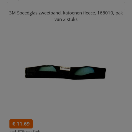
3M Speedglas zweetband,
katoenen fleece,
168010,
pak
van 2 stuks
€ 11,69
excl. BTW per
Stuk