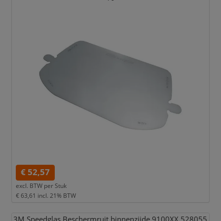
€ 52,57
excl. BTW per
Stuk
€ 63,61
incl. 21% BTW
3M Speedglas Beschermruit binnenzijde 9100XX 528055