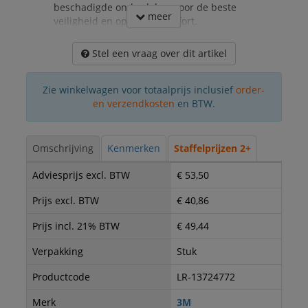
beschadigde onderdelen, voor de beste
meer
veiligheid en optimaal comfort.
Stel een vraag over dit artikel
Zie winkelwagen voor totaalprijs inclusief
order-
en verzendkosten
en BTW.
Omschrijving
Kenmerken
Staffelprijzen 2+
Adviesprijs excl. BTW
€ 53,50
Prijs excl. BTW
€ 40,86
Prijs incl. 21% BTW
€ 49,44
Verpakking
Stuk
Productcode
LR-13724772
Merk
3M