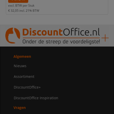
excl. BTW per
Stuk
€ 32,05
incl. 21% BTW
Algemeen
Nieuws
Assortiment
DiscountOffice+
DiscountOffice Inspiration
Vragen