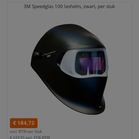
3M Speedglas 100 lashelm,
zwart,
per stuk
€ 184,72
excl. BTW per
Stuk
€ 223,51
incl. 21% BTW