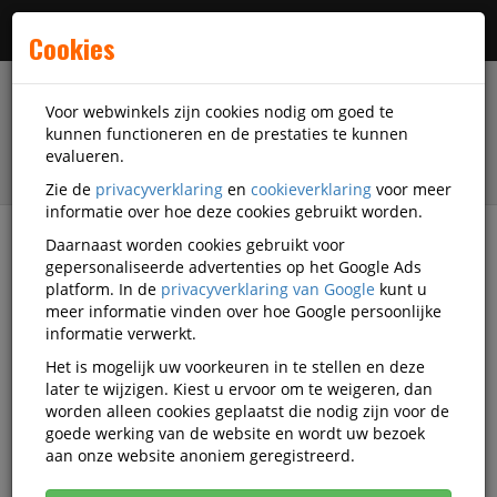
Menu
Cookies
Voor webwinkels zijn cookies nodig om goed te
kunnen functioneren en de prestaties te kunnen
evalueren.
Zie de
privacyverklaring
en
cookieverklaring
voor meer
informatie over hoe deze cookies gebruikt worden.
Daarnaast worden cookies gebruikt voor
filter
gepersonaliseerde advertenties op het Google Ads
platform. In de
privacyverklaring van Google
kunt u
Veiligheidsartikelen
meer informatie vinden over hoe Google persoonlijke
Las en gelaatsbescherming
informatie verwerkt.
Lasschilden en lashelmen
3M
LR-13724772
Het is mogelijk uw voorkeuren in te stellen en deze
later te wijzigen. Kiest u ervoor om te weigeren, dan
3M Speedglas 834016 luchtslang,
worden alleen cookies geplaatst die nodig zijn voor de
in lengte aanpasbaar, per stuk
goede werking van de website en wordt uw bezoek
aan onze website anoniem geregistreerd.
Korting vanaf aankoop 2 eenheden, zie
prijsoverzicht