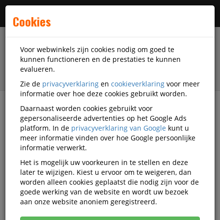
Menu
Cookies
Voor webwinkels zijn cookies nodig om goed te
kunnen functioneren en de prestaties te kunnen
evalueren.
Zie de
privacyverklaring
en
cookieverklaring
voor meer
informatie over hoe deze cookies gebruikt worden.
Daarnaast worden cookies gebruikt voor
filter
gepersonaliseerde advertenties op het Google Ads
platform. In de
privacyverklaring van Google
kunt u
Printer supplies
Printer linten en toebehoren
meer informatie vinden over hoe Google persoonlijke
Nylon linten
Olympia
D-110046440007
informatie verwerkt.
Het is mogelijk uw voorkeuren in te stellen en deze
068106000 OLYMPIA Carrera S
later te wijzigen. Kiest u ervoor om te weigeren, dan
ribbon black
worden alleen cookies geplaatst die nodig zijn voor de
goede werking van de website en wordt uw bezoek
Korting vanaf aankoop 2 eenheden, zie
prijsoverzicht
aan onze website anoniem geregistreerd.
Vanaf € 5,88 excl. BTW bij aankoop van minimaal 19