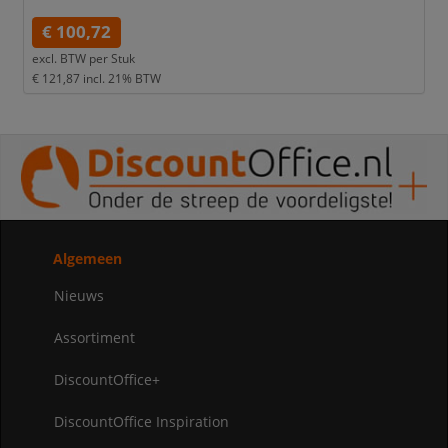
€ 100,72
excl. BTW per
Stuk
€ 121,87
incl. 21% BTW
Algemeen
Nieuws
Assortiment
DiscountOffice+
DiscountOffice Inspiration