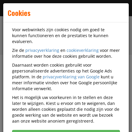
Menu
Cookies
Voor webwinkels zijn cookies nodig om goed te
kunnen functioneren en de prestaties te kunnen
evalueren.
Zie de
privacyverklaring
en
cookieverklaring
voor meer
informatie over hoe deze cookies gebruikt worden.
Daarnaast worden cookies gebruikt voor
filter
gepersonaliseerde advertenties op het Google Ads
platform. In de
privacyverklaring van Google
kunt u
Accessoires
Smartphone en tablet accessoires
meer informatie vinden over hoe Google persoonlijke
Tablet hoesjes
Compulocks
OU13980-RLK-G.C4
informatie verwerkt.
Het is mogelijk uw voorkeuren in te stellen en deze
OUTLET Compulocks 11GAPX9B,
later te wijzigen. Kiest u ervoor om te weigeren, dan
27,9 cm (11 inch), Samsung, Galaxy
worden alleen cookies geplaatst die nodig zijn voor de
goede werking van de website en wordt uw bezoek
Tab A9
aan onze website anoniem geregistreerd.