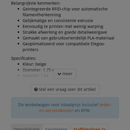
Belangrijkste kenmerken:
Geïntegreerde RFID-chip voor automatische
filamentherkenning
Gelijkmatige en consistente extrusie
Eenvoudig te printen met weinig warping
Strakke afwerking en goede detailweergave
Gemaakt van gebruiksvriendelijk PLA-materiaal
Geoptimaliseerd voor compatibele Elegoo-
printers
Specificaties:
Kleur: beige
Diameter: 1.75 mm
meer
Gewicht: 1 kg
Stel een vraag over dit artikel
Zie winkelwagen voor totaalprijs inclusief
order-
en verzendkosten
en BTW.
Omschrijving
Kenmerken
Staffelprijzen 2+