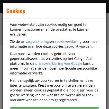
Menu
Cookies
Voor webwinkels zijn cookies nodig om goed te
kunnen functioneren en de prestaties te kunnen
evalueren.
Zie de
privacyverklaring
en
cookieverklaring
voor meer
informatie over hoe deze cookies gebruikt worden.
Daarnaast worden cookies gebruikt voor
filter
gepersonaliseerde advertenties op het Google Ads
platform. In de
privacyverklaring van Google
kunt u
Printer supplies
3D Filamenten
meer informatie vinden over hoe Google persoonlijke
Pla Filamenten
Elegoo
D-109393440033
informatie verwerkt.
Het is mogelijk uw voorkeuren in te stellen en deze
Elegoo PLA RFID 1,75mm BEIGE 1kg
later te wijzigen. Kiest u ervoor om te weigeren, dan
worden alleen cookies geplaatst die nodig zijn voor de
Korting vanaf aankoop 2 eenheden, zie
prijsoverzicht
goede werking van de website en wordt uw bezoek
Vanaf € 14,68 excl. BTW bij aankoop van minimaal 11
aan onze website anoniem geregistreerd.
eenheden