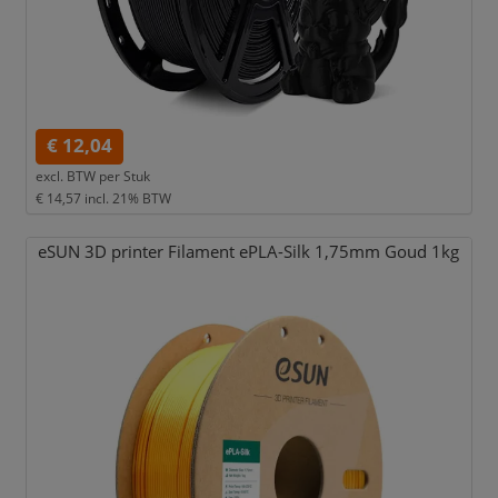
€ 12,04
excl. BTW per
Stuk
€ 14,57
incl. 21% BTW
eSUN 3D printer Filament ePLA-Silk 1,
75mm Goud 1kg