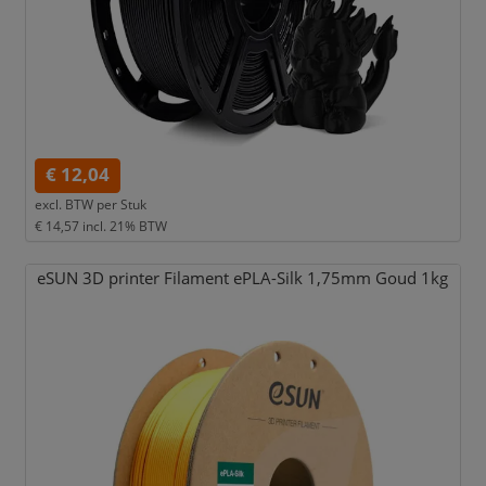
€ 12,04
excl. BTW per
Stuk
€ 14,57
incl. 21% BTW
eSUN 3D printer Filament ePLA-Silk 1,
75mm Goud 1kg