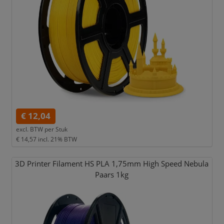
€ 12,04
excl. BTW per
Stuk
€ 14,57
incl. 21% BTW
3D Printer Filament HS PLA 1,
75mm High Speed Nebula
Paars 1kg