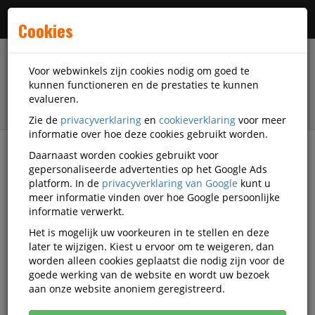
Menu
Cookies
Voor webwinkels zijn cookies nodig om goed te
kunnen functioneren en de prestaties te kunnen
evalueren.
Zie de
privacyverklaring
en
cookieverklaring
voor meer
informatie over hoe deze cookies gebruikt worden.
Daarnaast worden cookies gebruikt voor
filter
gepersonaliseerde advertenties op het Google Ads
platform. In de
privacyverklaring van Google
kunt u
Printer supplies
3D Filamenten
meer informatie vinden over hoe Google persoonlijke
Pla Filamenten
Elegoo
D-109393440027
informatie verwerkt.
Het is mogelijk uw voorkeuren in te stellen en deze
Elegoo PLA RFID 1,75mm PURPLE
later te wijzigen. Kiest u ervoor om te weigeren, dan
1kg
worden alleen cookies geplaatst die nodig zijn voor de
goede werking van de website en wordt uw bezoek
Korting vanaf aankoop 2 eenheden, zie
prijsoverzicht
aan onze website anoniem geregistreerd.
Vanaf € 14,68 excl. BTW bij aankoop van minimaal 11