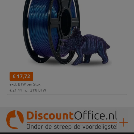
€ 17,72
excl. BTW per
Stuk
€ 21,44
incl. 21% BTW