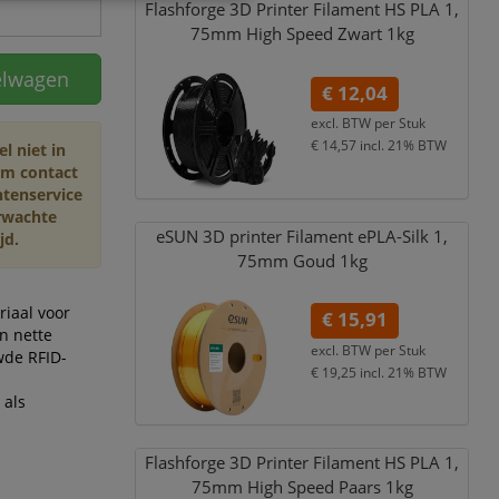
Flashforge 3D Printer Filament HS PLA 1,
75mm High Speed Zwart 1kg
elwagen
€ 12,04
excl. BTW per
Stuk
€ 14,57
incl. 21% BTW
 niet in
em contact
ntenservice
rwachte
eSUN 3D printer Filament ePLA-Silk 1,
jd.
75mm Goud 1kg
riaal voor
€ 15,91
n nette
excl. BTW per
Stuk
wde RFID-
€ 19,25
incl. 21% BTW
 als
Flashforge 3D Printer Filament HS PLA 1,
75mm High Speed Paars 1kg