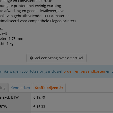
kmatige en consistente extrusie
udig te printen met weinig warping
ke afwerking en goede detailweergave
kt van gebruiksvriendelijk PLA-materiaal
imaliseerd voor compatibele Elegoo-printers
s:
: wit
eter: 1.75 mm
ht: 1 kg
Stel een vraag over dit artikel
winkelwagen voor totaalprijs inclusief
order- en verzendkosten
en 
ing
Kenmerken
Staffelprijzen 2+
s excl. BTW
€ 19,79
. BTW
€ 15,33