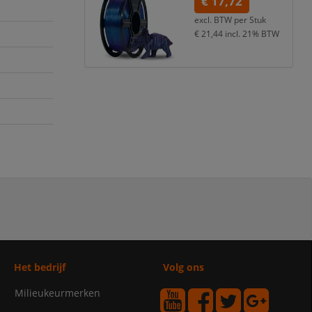
€ 17,72
excl. BTW per
Stuk
€ 21,44
incl. 21% BTW
Het bedrijf
Volg ons
Milieukeurmerken