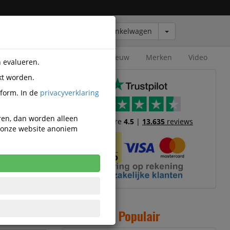
Winkelwagen
Outlet
Nieuw
Merken
Video
n evalueren.
kt worden.
93440019
tform. In de
privacyverklaring
eren, dan worden alleen
Trustscore
4.5
|
13.635
reviews
n onze website anoniem
,33
cl. BTW
k incl. 21%
W
Populair