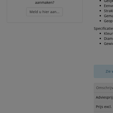
Gelij
aanmaken?
Eenvo
Strak
Meld u hier aan...
Gemaa
Geopt
Specificatie
Kleur
Diam
Gewic
Zie 
Omschrijv
Adviesprij
Prijs excl