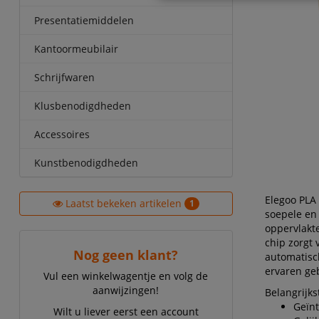
Presentatiemiddelen
Kantoormeubilair
Schrijfwaren
Klusbenodigdheden
Accessoires
Kunstbenodigdheden
Elegoo PLA 
Laatst bekeken artikelen
1
soepele en
oppervlakte
chip zorgt 
Nog geen klant?
automatisc
ervaren ge
Vul een winkelwagentje en volg de
aanwijzingen!
Belangrijk
Geïnt
Wilt u liever eerst een account