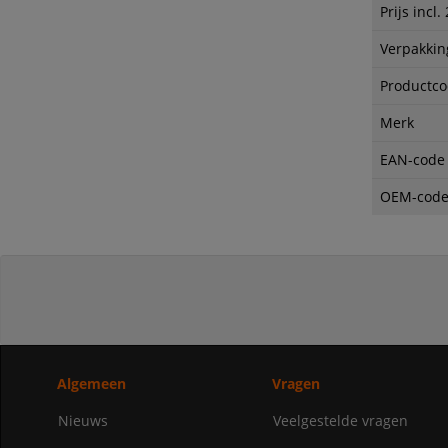
Prijs incl
Verpakkin
Productc
Merk
EAN-code
OEM-cod
Algemeen
Vragen
Nieuws
Veelgestelde vragen