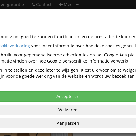
 en garantie
Contact
Meer
s nodig om goed te kunnen functioneren en de prestaties te kunne
ookieverklaring
voor meer informatie over hoe deze cookies gebrui
er supplies
3D Filamenten
Pla Filamenten
Elegoo
D-1093
bruikt voor gepersonaliseerde advertenties op het Google Ads pla
PLA RFID 1,75mm WHITE 1kg
matie vinden over hoe Google persoonlijke informatie verwerkt.
 in te stellen en deze later te wijzigen. Kiest u ervoor om te weig
anaf aankoop 2 eenheden, zie
prijsoverzicht
 zijn voor de goede werking van de website en wordt uw bezoek aa
4,68 excl. BTW bij aankoop van minimaal 11
€ 15
Accepteren
per stuk ex
Weigeren
€ 18,55
per stu
BT
Aanpassen