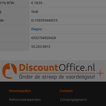
. 21% BTW
€ 18,55
g
Stuk
ode
D-109393440019
Elegoo
6932704920428
e
50.203.0813
Voorwaarden
Contact
Retourvoorwaarden
Contactgegevens