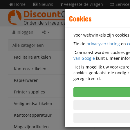
Home
Nieuws
Veelgestelde vragen
Service
Cookies
Inloggen
Voor webwinkels zijn cookie
Zie de
privacyverklaring
en
c
Print
Alle categorieën
Daarnaast worden cookies ge
Elegoo 
Facilitaire artikelen
van Google
kunt u meer infor
Het is mogelijk uw voorkeuren
Korting v
Kantoorartikelen
cookies geplaatst die nodig
Vanaf € 1
geregistreerd.
eenheden
Papierwaren
Printer supplies
Veiligheidsartikelen
Kantoorapparatuur
Magazijnartikelen