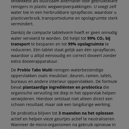
ontwikkeld als duurzaam alternatief voor gebruiksklare
reinigers in plastic wegwerpverpakkingen. U voegt zelf
water toe in een herbruikbare sprayflacon, waardoor u
plasticverbruik, transportvolume en opslagruimte sterk
vermindert.
Dankzij de compacte tabletvorm hoeft er geen onnodig
water vervoerd te worden. Dit helpt tot
99% CO₂ bij
transport
te besparen en tot
99% opslagruimte
te
reduceren. Eén tablet staat gelijk aan één sprayflacon,
waardoor u altijd eenvoudig en correct doseert zonder
extra doseerapparatuur.
De
Probio Tabs Multi
reinigen waterbestendige
oppervlakken zoals meubilair, deuren, ramen, tafels,
bureaus en andere interieur oppervlakken. De formule
bevat
plantaardige ingrediënten en probiotica
die
organische vervuiling tot diep in het oppervlak helpen
verwijderen. Hierdoor ontstaat niet alleen direct een
schoon resultaat, maar ook een langdurige werking.
De probiotica blijven tot
3 maanden na het oplossen
actief en helpen vieze geurtjes actief te neutraliseren.
Wanneer de micro-organismen na gebruik opnieuw in