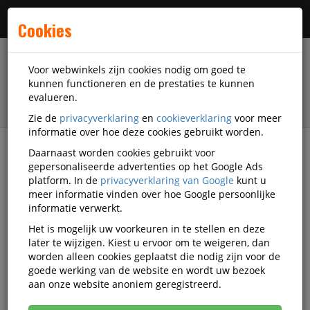
Menu
Cookies
Voor webwinkels zijn cookies nodig om goed te
kunnen functioneren en de prestaties te kunnen
evalueren.
Zie de
privacyverklaring
en
cookieverklaring
voor meer
informatie over hoe deze cookies gebruikt worden.
Daarnaast worden cookies gebruikt voor
filter
gepersonaliseerde advertenties op het Google Ads
platform. In de
privacyverklaring van Google
kunt u
Facilitaire artikelen
Hygiëne-artikelen
meer informatie vinden over hoe Google persoonlijke
Interieurreiniging
Greenspeed
Q1398833
informatie verwerkt.
Het is mogelijk uw voorkeuren in te stellen en deze
Interieurreiniger Greenspeed
later te wijzigen. Kiest u ervoor om te weigeren, dan
Probio Tab Multi Tablet
worden alleen cookies geplaatst die nodig zijn voor de
goede werking van de website en wordt uw bezoek
Korting vanaf aankoop 2 eenheden, zie
prijsoverzicht
aan onze website anoniem geregistreerd.
Vanaf € 8,18 excl. BTW bij aankoop van minimaal 14