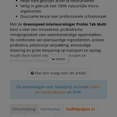
Helpt nare geurtjes actief te neutraliseren
Veilig in gebruik met 100% natuurlijke micro-
organismen
Duurzame keuze voor professionele schoonmaak
Met de
Greenspeed interieurreiniger Probio Tab Multi
kiest u voor een innovatieve, probiotische
reinigingstablet voor waterbestendige oppervlakken.
De combinatie van plantaardige ingrediënten, actieve
probiotica, plasticvrije verpakking, eenvoudige
dosering en grote besparing op transport en opslag
maakt deze tablet ideaal voor duurzaam en
meer
professioneel interieuronderhoud.
Stel een vraag over dit artikel
Zie winkelwagen voor totaalprijs inclusief
order-
en verzendkosten
en BTW.
Omschrijving
Kenmerken
Staffelprijzen 2+