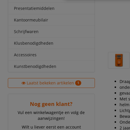
Presentatiemiddelen
Kantoormeubilair
Schrijfwaren
Klusbenodigdheden
Accessoires
Kunstbenodigdheden
Draag
Laatst bekeken artikelen
1
onder
gevaa
Met s
Nog geen klant?
helm 
Lich
Vul een winkelwagentje en volg de
Bewaa
aanwijzingen!
Onde
Wilt u liever eerst een account
2 jaa