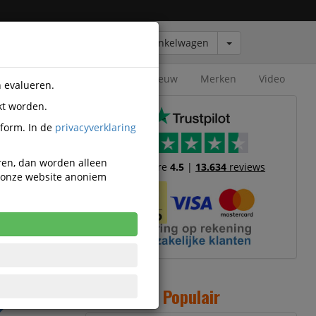
Winkelwagen
Outlet
Nieuw
Merken
Video
n evalueren.
kt worden.
c
tform. In de
privacyverklaring
eren, dan worden alleen
Trustscore
4.5
|
13.634
reviews
n onze website anoniem
,68
cl. BTW
uk incl. 21%
Populair
W