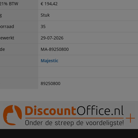
. 21% BTW
€ 194,42
g
Stuk
oorraad
35
gewerkt
29-07-2026
ode
MA-89250800
Majestic
e
89250800