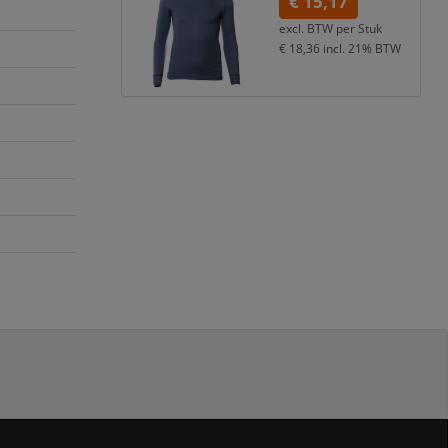
€ 15,17
excl. BTW per
Stuk
€ 18,36
incl. 21% BTW