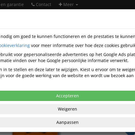
 en garantie
Contact
Meer
s nodig om goed te kunnen functioneren en de prestaties te kunne
ookieverklaring
voor meer informatie over hoe deze cookies gebrui
heidsartikelen
Veiligheidsuitrusting
Gasdetectoren
Majesti
50800
bruikt voor gepersonaliseerde advertenties op het Google Ads pla
matie vinden over hoe Google persoonlijke informatie verwerkt.
c WatchGas O2 draagbare gasdetector
 in te stellen en deze later te wijzigen. Kiest u ervoor om te weig
 zijn voor de goede werking van de website en wordt uw bezoek aa
Accepteren
€ 160
Weigeren
per stuk ex
€ 194,42
per st
Aanpassen
BT