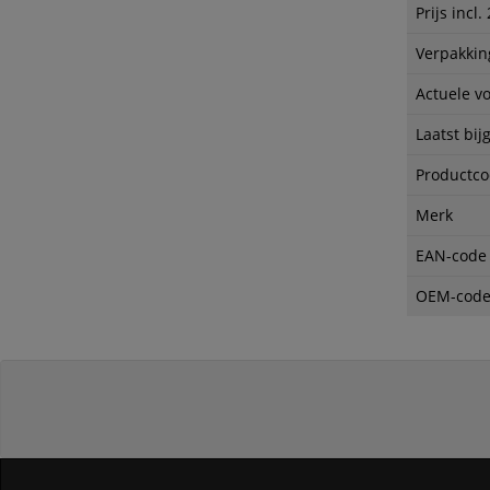
Prijs incl
Verpakkin
Actuele v
Laatst bij
Productc
Merk
EAN-code
OEM-cod