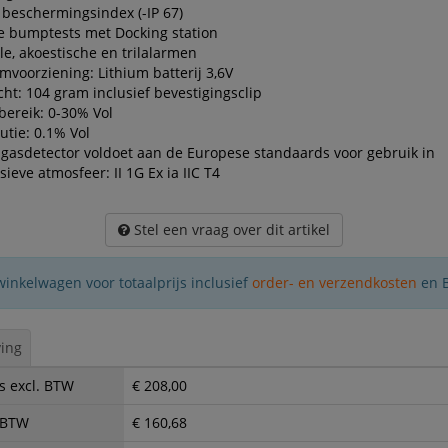
beschermingsindex (-IP 67)
e bumptests met Docking station
le, akoestische en trilalarmen
mvoorziening: Lithium batterij 3,6V
ht: 104 gram inclusief bevestigingsclip
ereik: 0-30% Vol
utie: 0.1% Vol
gasdetector voldoet aan de Europese standaards voor gebruik in
sieve atmosfeer: II 1G Ex ia IIC T4
Stel een vraag over dit artikel
winkelwagen voor totaalprijs inclusief
order- en verzendkosten
en 
ing
s excl. BTW
€ 208,00
. BTW
€ 160,68