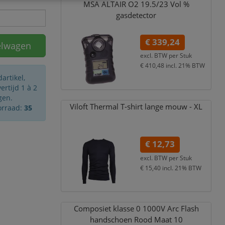
MSA ALTAIR O2 19.5/
23 Vol %
gasdetector
€ 339,24
elwagen
excl. BTW per
Stuk
€ 410,48
incl. 21% BTW
artikel,
rtijd 1 à 2
gen.
Viloft Thermal T-shirt lange mouw - XL
orraad:
35
€ 12,73
excl. BTW per
Stuk
€ 15,40
incl. 21% BTW
Composiet klasse 0 1000V Arc Flash
handschoen Rood Maat 10