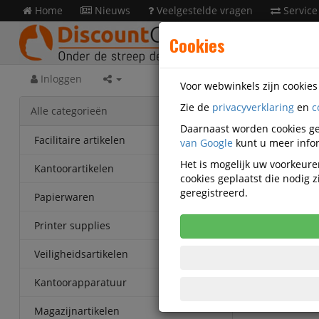
Home
Nieuws
Veelgestelde vragen
Service
Cookies
Inloggen
Voor webwinkels zijn cookie
Zie de
privacyverklaring
en
c
Veilig
Alle categorieën
MA-892
Daarnaast worden cookies ge
Facilitaire artikelen
van Google
kunt u meer infor
Majesti
Het is mogelijk uw voorkeuren
Kantoorartikelen
cookies geplaatst die nodig
geregistreerd.
Papierwaren
Printer supplies
Veiligheidsartikelen
Kantoorapparatuur
Magazijnartikelen