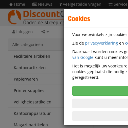
Home
Nieuws
Veelgestelde vragen
Service
Cookies
Inloggen
Voor webwinkels zijn cookie
Zie de
privacyverklaring
en
c
Kanto
Alle categorieën
Q13981
Daarnaast worden cookies ge
Facilitaire artikelen
van Google
kunt u meer infor
Tabblad
Het is mogelijk uw voorkeuren
Kantoorartikelen
cookies geplaatst die nodig
Korting v
geregistreerd.
Vanaf € 2,
Papierwaren
eenheden
Printer supplies
Veiligheidsartikelen
Kantoorapparatuur
Magazijnartikelen