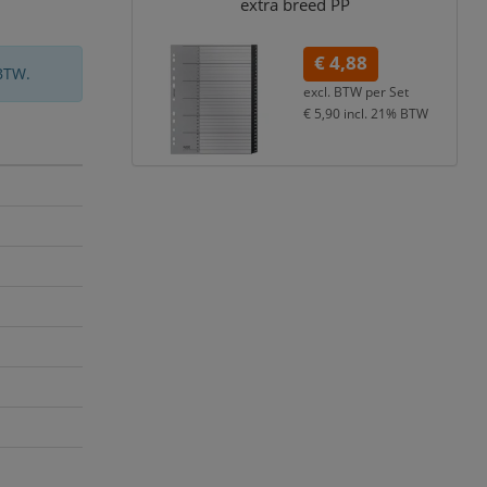
extra breed PP
€ 4,88
BTW.
excl. BTW per
Set
€ 5,90
incl. 21% BTW