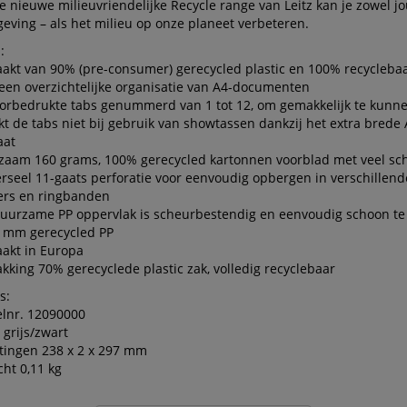
e nieuwe milieuvriendelijke Recycle range van Leitz kan je zowel j
eving – als het milieu op onze planeet verbeteren.
:
kt van 90% (pre-consumer) gerecycled plastic en 100% recycleba
een overzichtelijke organisatie van A4-documenten
orbedrukte tabs genummerd van 1 tot 12, om gemakkelijk te kunne
t de tabs niet bij gebruik van showtassen dankzij het extra brede
aat
aam 160 grams, 100% gerecycled kartonnen voorblad met veel sch
rseel 11-gaats perforatie voor eenvoudig opbergen in verschillend
ers en ringbanden
duurzame PP oppervlak is scheurbestendig en eenvoudig schoon t
5 mm gerecycled PP
akt in Europa
kking 70% gerecyclede plastic zak, volledig recyclebaar
s:
elnr. 12090000
 grijs/zwart
tingen 238 x 2 x 297 mm
ht 0,11 kg