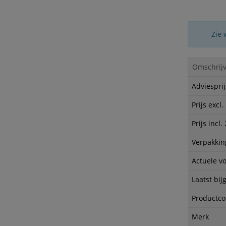
Zie 
Omschrijv
Adviesprij
Prijs excl
Prijs incl
Verpakkin
Actuele v
Laatst bij
Productc
Merk