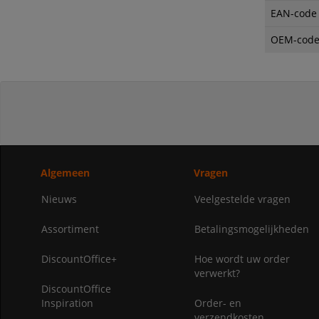
EAN-code
OEM-cod
Algemeen
Vragen
Nieuws
Veelgestelde vragen
Assortiment
Betalingsmogelijkheden
DiscountOffice+
Hoe wordt uw order
verwerkt?
DiscountOffice
Inspiration
Order- en
verzendkosten