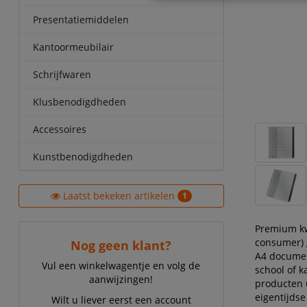
Presentatiemiddelen
Kantoormeubilair
Schrijfwaren
Klusbenodigdheden
Accessoires
Kunstbenodigdheden
Laatst bekeken artikelen
1
Premium kw
consumer) g
Nog geen klant?
A4 document
Vul een winkelwagentje en volg de
school of k
aanwijzingen!
producten 
eigentijdse
Wilt u liever eerst een account