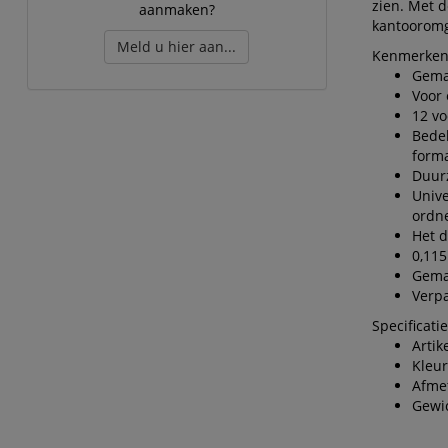
zien. Met d
aanmaken?
kantooromg
Meld u hier aan...
Kenmerken
Gemaa
Voor 
12 vo
Bedek
form
Duurz
Unive
ordn
Het 
0,11
Gema
Verpa
Specificatie
Artik
Kleur
Afme
Gewic