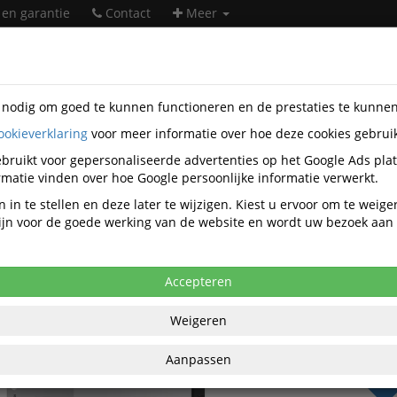
 en garantie
Contact
Meer
s nodig om goed te kunnen functioneren en de prestaties te kunne
ookieverklaring
voor meer informatie over hoe deze cookies gebrui
orartikelen
Tabbladen en interieurs
Plastic Tabbladen
Leit
22
bruikt voor gepersonaliseerde advertenties op het Google Ads pla
matie vinden over hoe Google persoonlijke informatie verwerkt.
 Leitz Recycle A4 11-gaats 1-12 extra b
 in te stellen en deze later te wijzigen. Kiest u ervoor om te weig
 zijn voor de goede werking van de website en wordt uw bezoek aa
anaf aankoop 2 eenheden, zie
prijsoverzicht
67 excl. BTW bij aankoop van minimaal 43
Accepteren
€ 2,
Weigeren
per set ex
€ 3,57
per set
Aanpassen
BT