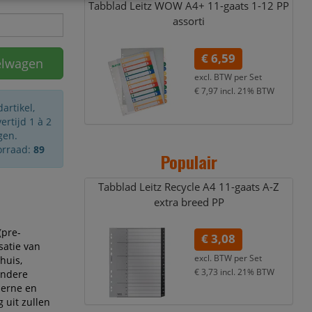
Tabblad Leitz WOW A4+ 11-gaats 1-12 PP
assorti
€ 6,59
elwagen
excl. BTW per
Set
€ 7,97
incl. 21% BTW
artikel,
rtijd 1 à 2
gen.
orraad:
89
Populair
Tabblad Leitz Recycle A4 11-gaats A-Z
extra breed PP
(pre-
€ 3,08
satie van
excl. BTW per
Set
huis,
€ 3,73
incl. 21% BTW
andere
derne en
 uit zullen