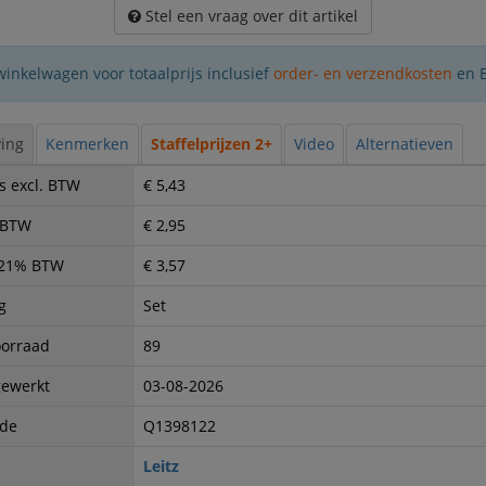
Stel een vraag over dit artikel
winkelwagen voor totaalprijs inclusief
order- en verzendkosten
en 
ing
Kenmerken
Staffelprijzen 2+
Video
Alternatieven
s excl. BTW
€ 5,43
. BTW
€ 2,95
. 21% BTW
€ 3,57
g
Set
oorraad
89
gewerkt
03-08-2026
ode
Q1398122
Leitz