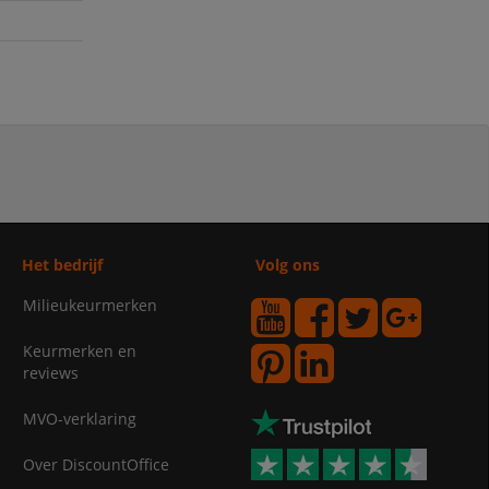
Het bedrijf
Volg ons
Milieukeurmerken
Keurmerken en
reviews
MVO-verklaring
Over DiscountOffice