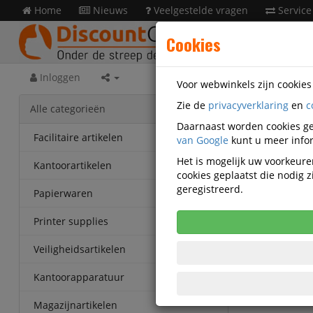
Home
Nieuws
Veelgestelde vragen
Service
Cookies
Inloggen
Voor webwinkels zijn cookie
Zie de
privacyverklaring
en
c
Kanto
Alle categorieën
Q35091
Daarnaast worden cookies ge
Facilitaire artikelen
van Google
kunt u meer infor
Inktcar
Het is mogelijk uw voorkeuren
Kantoorartikelen
cookies geplaatst die nodig
Korting v
geregistreerd.
Vanaf € 35
Papierwaren
eenheden
Printer supplies
Veiligheidsartikelen
Kantoorapparatuur
Magazijnartikelen