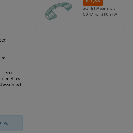
€ 7,83
excl. BTW per
Blister
€ 9,47
incl. 21% BTW
rpen
neel
ar een
kken met uw
ofessioneel
BTW.