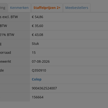
ing
Kenmerken
Staffelprijzen 2+
Meebestellers
s excl. BTW
€ 54,86
. BTW
€ 35,60
. 21% BTW
€ 43,08
g
Stuk
oorraad
15
gewerkt
07-08-2026
ode
Q350910
Colop
9004362524007
e
156664