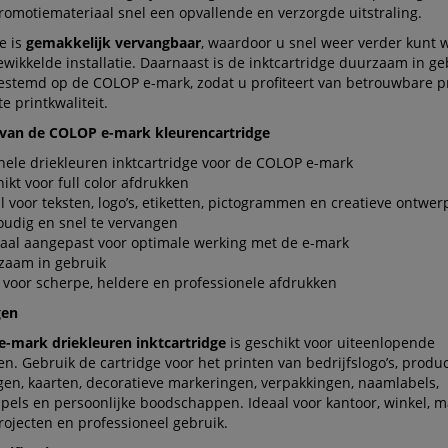
romotiemateriaal snel een opvallende en verzorgde uitstraling.
e is
gemakkelijk vervangbaar
, waardoor u snel weer verder kunt 
wikkelde installatie. Daarnaast is de inktcartridge duurzaam in ge
gestemd op de COLOP e-mark, zodat u profiteert van betrouwbare p
e printkwaliteit.
van de COLOP e-mark kleurencartridge
nele driekleuren inktcartridge voor de COLOP e-mark
ikt voor full color afdrukken
l voor teksten, logo’s, etiketten, pictogrammen en creatieve ontwe
udig en snel te vervangen
aal aangepast voor optimale werking met de e-mark
zaam in gebruik
 voor scherpe, heldere en professionele afdrukken
gen
-mark driekleuren inktcartridge
is geschikt voor uiteenlopende
n. Gebruik de cartridge voor het printen van bedrijfslogo’s, produc
gen, kaarten, decoratieve markeringen, verpakkingen, naamlabels,
els en persoonlijke boodschappen. Ideaal voor kantoor, winkel, m
rojecten en professioneel gebruik.