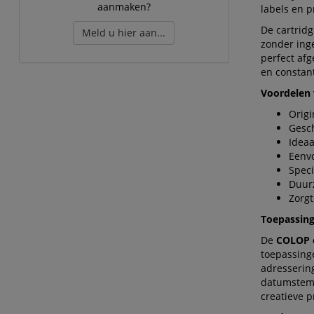
aanmaken?
labels en p
De cartridg
Meld u hier aan...
zonder inge
perfect af
en constant
Voordelen 
Origi
Gesch
Ideaa
Eenvo
Speci
Duur
Zorgt
Toepassin
De
COLOP e
toepassinge
adresserin
datumstemp
creatieve p