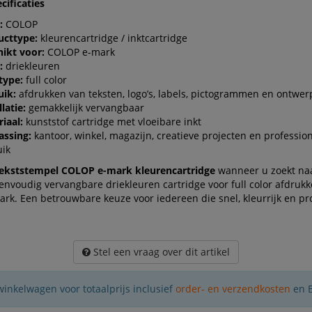
cificaties
:
COLOP
ucttype:
kleurencartridge / inktcartridge
ikt voor:
COLOP e-mark
:
driekleuren
type:
full color
uik:
afdrukken van teksten, logo’s, labels, pictogrammen en ontwe
llatie:
gemakkelijk vervangbaar
iaal:
kunststof cartridge met vloeibare inkt
assing:
kantoor, winkel, magazijn, creatieve projecten en professio
uik
ekststempel COLOP e-mark kleurencartridge
wanneer u zoekt na
eenvoudig vervangbare driekleuren cartridge voor full color afdru
rk. Een betrouwbare keuze voor iedereen die snel, kleurrijk en pr
.
Stel een vraag over dit artikel
winkelwagen voor totaalprijs inclusief
order- en verzendkosten
en 