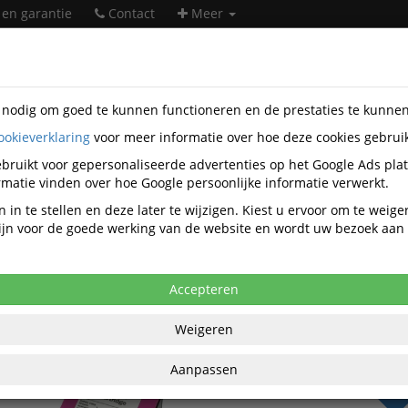
 en garantie
Contact
Meer
s nodig om goed te kunnen functioneren en de prestaties te kunne
ookieverklaring
voor meer informatie over hoe deze cookies gebrui
orartikelen
Stempels en toebehoren
Stempelautomaten
C
0
bruikt voor gepersonaliseerde advertenties op het Google Ads pla
matie vinden over hoe Google persoonlijke informatie verwerkt.
tridge Colop E-mark C2 kleur
 in te stellen en deze later te wijzigen. Kiest u ervoor om te weig
 zijn voor de goede werking van de website en wordt uw bezoek aa
anaf aankoop 2 eenheden, zie
prijsoverzicht
,08 excl. BTW bij aankoop van minimaal 4
Accepteren
€ 35
Weigeren
per stuk ex
€ 43,08
per stu
Aanpassen
BT