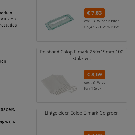
€ 7,83
werken
bruik en
excl. BTW per
Blister
restaties
€ 9,47
incl. 21% BTW
Polsband Colop E-mark 250x19mm 100
stuks wit
rpen
€ 8,69
excl. BTW per
Pak 1 Stuk
€ 10,51
incl. 21% BTW
tlabels,
Lintgeleider Colop E-mark Go groen
agazijn,