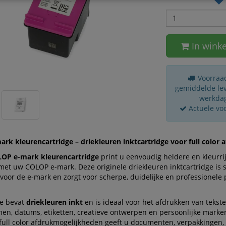
In wink
Voorraad
gemiddelde leve
werkda
Actuele vo
rk kleurencartridge – driekleuren inktcartridge voor full color 
OP e-mark kleurencartridge
print u eenvoudig heldere en kleurri
et uw COLOP e-mark. Deze originele driekleuren inktcartridge is 
voor de e-mark en zorgt voor scherpe, duidelijke en professionele p
ge bevat
driekleuren inkt
en is ideaal voor het afdrukken van teksten
en, datums, etiketten, creatieve ontwerpen en persoonlijke marke
full color afdrukmogelijkheden geeft u documenten, verpakkingen, 