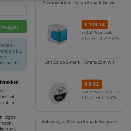
Stempelprinter Colop E-mark Go wit
€ 129,74
elwagen
excl. BTW per
Stuk
€ 156,99
incl. 21% BTW
artikel,
rtijd 1 à 2
gen.
Lint Colop E-mark 15mmx25m wit
orraad:
15
afdrukken
€ 8,62
jke
excl. BTW per
Rol 1 Stuk
speciaal
€ 10,43
incl. 21% BTW
rints in
, logo’s,
Geleidingsrail Colop E-mark Go groen
ringen.
kaarten,