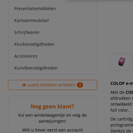
Presentatiemiddelen
Kantoormeubilair
Schrijfwaren
Klusbenodigdheden
Accessoires
Kunstbenodigdheden
COLOP e-ma
Laatst bekeken artikelen
1
Met de
COL
afdrukken m
ontwikkeld 
Nog geen klant?
full color.
Vul een winkelwagentje en volg de
De cartrid
aanwijzingen!
pictogramm
Wilt u liever eerst een account
Dankzij de 