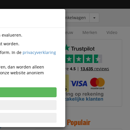
Winkelwagen
Outlet
Nieuw
Merken
Video
n evalueren.
kt worden.
olop
tform. In de
privacyverklaring
eren, dan worden alleen
Trustscore
4.5
|
13.635
reviews
n onze website anoniem
,60
cl. BTW
k incl. 21%
Populair
W