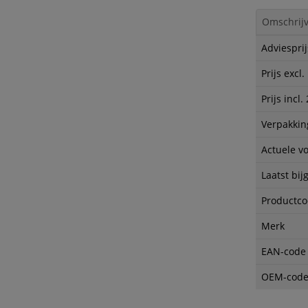
Omschrijv
Adviesprij
Prijs excl
Prijs incl
Verpakkin
Actuele v
Laatst bij
Productc
Merk
EAN-code
OEM-cod