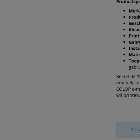
Productspe
Merk
Prod
Gesch
Kleur
Print
Gebr
Insta
Mater
Toep
gebr
Bestel de
T
originele, 
COLOP e-ma
wil printen
Zie 