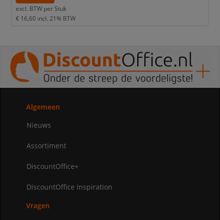
excl. BTW per
Stuk
€ 16,60
incl. 21% BTW
Algemeen
Nieuws
Assortiment
DiscountOffice+
DiscountOffice Inspiration
Vragen