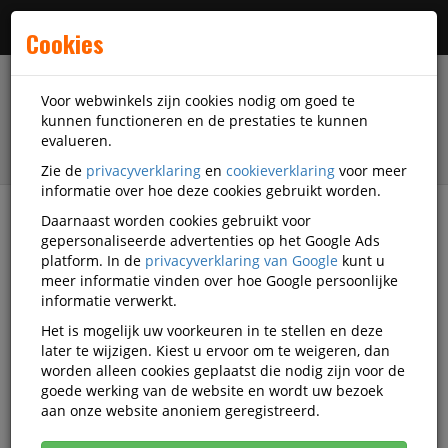
Menu
Cookies
Voor webwinkels zijn cookies nodig om goed te
kunnen functioneren en de prestaties te kunnen
evalueren.
Zie de
privacyverklaring
en
cookieverklaring
voor meer
informatie over hoe deze cookies gebruikt worden.
Daarnaast worden cookies gebruikt voor
filter
gepersonaliseerde advertenties op het Google Ads
platform. In de
privacyverklaring van Google
kunt u
Klusbenodigdheden
IJzerwaren
meer informatie vinden over hoe Google persoonlijke
Meubel- en interieurbeslag
3M
SP-SJ5344B
informatie verwerkt.
Het is mogelijk uw voorkeuren in te stellen en deze
3M Zelfklevende stootdoppen
later te wijzigen. Kiest u ervoor om te weigeren, dan
Bumpon Transparant Blister 16
worden alleen cookies geplaatst die nodig zijn voor de
goede werking van de website en wordt uw bezoek
Stuks
aan onze website anoniem geregistreerd.
Korting vanaf aankoop 6 eenheden, zie
prijsoverzicht