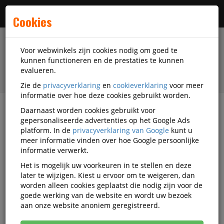
Menu
Cookies
Voor webwinkels zijn cookies nodig om goed te
kunnen functioneren en de prestaties te kunnen
evalueren.
Zie de
privacyverklaring
en
cookieverklaring
voor meer
informatie over hoe deze cookies gebruikt worden.
Daarnaast worden cookies gebruikt voor
Alle categorieën
gepersonaliseerde advertenties op het Google Ads
platform. In de
privacyverklaring van Google
kunt u
Veelgestelde vragen
meer informatie vinden over hoe Google persoonlijke
informatie verwerkt.
Het is mogelijk uw voorkeuren in te stellen en deze
later te wijzigen. Kiest u ervoor om te weigeren, dan
Productinformatie
worden alleen cookies geplaatst die nodig zijn voor de
goede werking van de website en wordt uw bezoek
Wat zijn service-artikelen?
aan onze website anoniem geregistreerd.