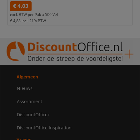
€ 4,03
excl. BTW per
Pak a 500 Vel
€ 4,88
incl. 21% BTW
Algemeen
Nieuws
Assortiment
DiscountOffice+
DiscountOffice Inspiration
Vragen