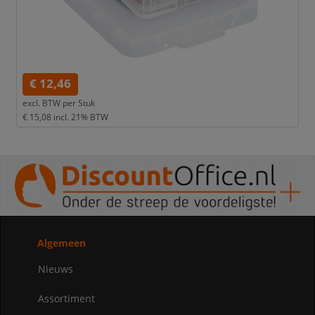
€ 12,46
excl. BTW per
Stuk
€ 15,08
incl. 21% BTW
Algemeen
Nieuws
Assortiment