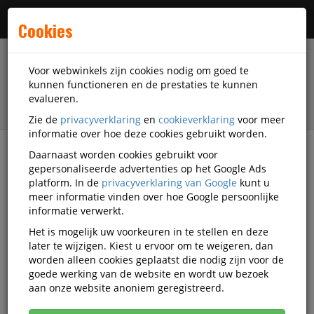
Menu
Cookies
Voor webwinkels zijn cookies nodig om goed te
kunnen functioneren en de prestaties te kunnen
evalueren.
Zie de
privacyverklaring
en
cookieverklaring
voor meer
informatie over hoe deze cookies gebruikt worden.
Daarnaast worden cookies gebruikt voor
Alle categorieën
gepersonaliseerde advertenties op het Google Ads
platform. In de
privacyverklaring van Google
kunt u
Veelgestelde vragen
meer informatie vinden over hoe Google persoonlijke
informatie verwerkt.
Het is mogelijk uw voorkeuren in te stellen en deze
later te wijzigen. Kiest u ervoor om te weigeren, dan
Productinformatie
worden alleen cookies geplaatst die nodig zijn voor de
goede werking van de website en wordt uw bezoek
Wat zijn service-artikelen?
aan onze website anoniem geregistreerd.