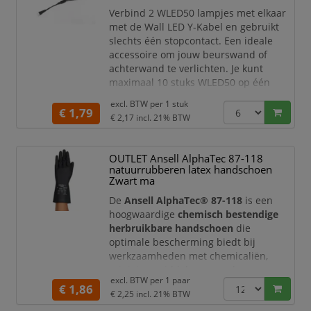
Verbind 2 WLED50 lampjes met elkaar
met de Wall LED Y-Kabel en gebruikt
slechts één stopcontact. Een ideale
accessoire om jouw beurswand of
achterwand te verlichten. Je kunt
maximaal 10 stuks WLED50 op één
stopcontact aansluiten.
excl. BTW per
1 stuk
€ 1,79
LED-lichtconnector
€ 2,17
incl. 21% BTW
Kabel die 2 WLED50 met elkaar
verbindt
OUTLET Ansell AlphaTec 87-118
Maximale capaciteit is 10 x
natuurrubberen latex handschoen
WLED50 op 1 stopcontact
Zwart ma
De
Ansell AlphaTec® 87-118
is een
hoogwaardige
chemisch bestendige
herbruikbare handschoen
die
optimale bescherming biedt bij
werkzaamheden met chemicaliën,
reinigingsmiddelen en andere
excl. BTW per
1 paar
vloeistoffen. De handschoen is
€ 1,86
€ 2,25
incl. 21% BTW
vervaardigd uit
natuurlijk rubberlatex