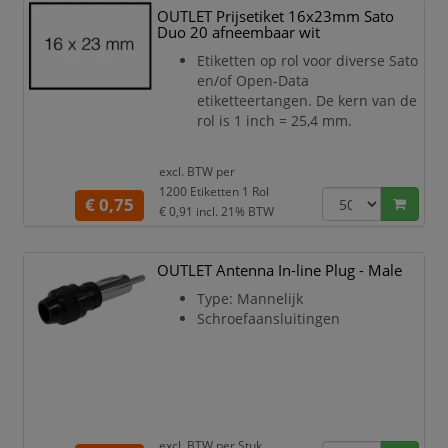
klassement, vlak, in een hangsysteem
OUTLET Prijsetiket 16x23mm Sato
of in laden. De gedrukte lijnen op de
Duo 20 afneembaar wit
kaft zijn beschrijfbaar en
Etiketten op rol voor diverse Sato
vereenvoudigen de identificatie van het
en/of Open-Data
etiketteertangen. De kern van de
rol is 1 inch = 25,4 mm.
excl. BTW per
1200 Etiketten 1 Rol
€ 0,75
€ 0,91
incl. 21% BTW
OUTLET Antenna In-line Plug - Male
Type: Mannelijk
Schroefaansluitingen
excl. BTW per
Stuk