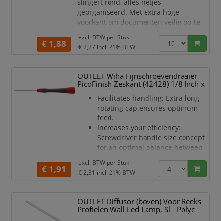
slingert rond, alles netjes
georganiseerd. Met extra hoge
voorkant om documenten veilig op te
bergen en zijrasters voor het bekijken
excl. BTW per
Stuk
van catalogi, brochures, tijdschriften,
€ 1,88
€ 2,27
incl. 21% BTW
enz. Met handig grijpgat in de rug om
snel te kunnen vastpakken en
wegschuiven. Vervaardigd van
OUTLET Wiha Fijnschroevendraaier
antistatisch polystyrol. Formaat
PicoFinish Zeskant (42428) 1/8 Inch x
76x247x318mm (bxdxh). Kleur pastel
Facilitates handling: Extra-long
gro
rotating cap ensures optimum
feed.
Increases your efficiency:
Screwdriver handle size concept
for an optimal balance between
precision and control.
excl. BTW per
Stuk
Increases your precision:
€ 1,91
€ 2,31
incl. 21% BTW
Sensitive working and controlled
power transmission thanks to the
slim handle with a soft grip.
OUTLET Diffusor (boven) Voor Reeks
The challenge in precision screw
Profielen Wall Led Lamp, Sl - Polyc
fastenings is to work