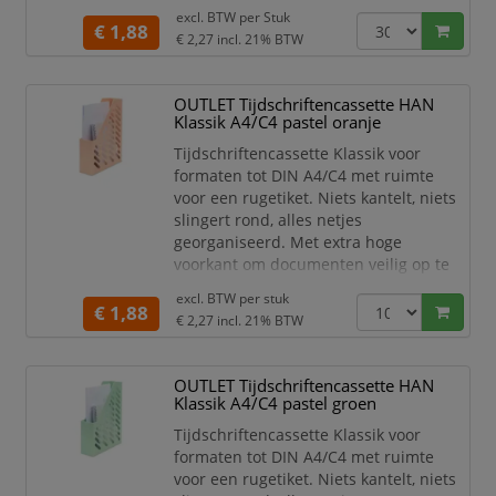
randbeschermers en sleuven in het
excl. BTW per
Stuk
voorplat, waardoor de ordner stevig
€ 1,88
€ 2,27
incl. 21% BTW
blijft staan. Hefboommechaniek van
uitstekende kwaliteit met drukspanner.
Leverbaar in 13 kleuren in smalle (50
OUTLET Tijdschriftencassette HAN
mm rug) uitvoering. Kleur geel.
Klassik A4/C4 pastel oranje
Tijdschriftencassette Klassik voor
formaten tot DIN A4/C4 met ruimte
voor een rugetiket. Niets kantelt, niets
slingert rond, alles netjes
georganiseerd. Met extra hoge
voorkant om documenten veilig op te
bergen en zijrasters voor het bekijken
excl. BTW per
stuk
van catalogi, brochures, tijdschriften,
€ 1,88
€ 2,27
incl. 21% BTW
enz. Met handig grijpgat in de rug om
snel te kunnen vastpakken en
wegschuiven. Vervaardigd van
OUTLET Tijdschriftencassette HAN
antistatisch polystyrol. Formaat
Klassik A4/C4 pastel groen
76x248x318mm (bxdxh). Kleur pastel
Tijdschriftencassette Klassik voor
ora
formaten tot DIN A4/C4 met ruimte
voor een rugetiket. Niets kantelt, niets