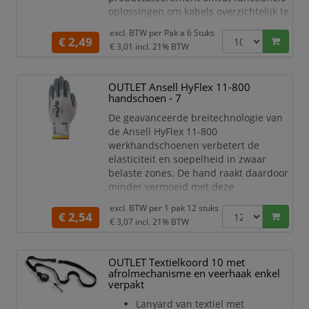
oplossingen om kabels overzichtelijk te
organiseren en zorgt zo voor meer
excl. BTW per
Pak a 6 Stuks
veiligheid op de werkplek. CAVOLINE®
€ 2,49
€ 3,01
incl. 21% BTW
is zowel geschikt voor gebruik op
kantoor als thuis, is visueel
aantrekkelijk en biedt verschillende
OUTLET Ansell HyFlex 11-800
extra voordelen. • Zelfklevende
handschoen - 7
klemmen voor 2 USB-kabels • Gemaakt
De geavanceerde breitechnologie van
van flexib
de Ansell HyFlex 11-800
werkhandschoenen verbetert de
elasticiteit en soepelheid in zwaar
belaste zones. De hand raakt daardoor
minder vermoeid met deze
comfortabele nitril handschoenen.
excl. BTW per
1 pak 12 stuks
€ 2,54
Een palm gecoate handschoen
€ 3,07
incl. 21% BTW
van schuimnitril met een nylon
voering en
OUTLET Textielkoord 10 met
elastisch manchet
afrolmechanisme en veerhaak enkel
Deze zeer veelzijdige oplossing
verpakt
voor nauwkeurige assemblage en
algemene manipulatie biedt het
Lanyard van textiel met