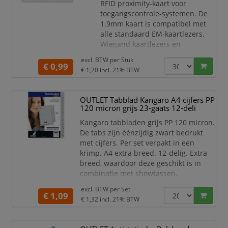
RFID proximity-kaart voor
toegangscontrole-systemen. De
1.9mm kaart is compatibel met
alle standaard EM-kaartlezers,
Wiegand kaartlezers en
kaartlezers met Wiegang data-
excl. BTW per
Stuk
uitgang.
€ 0,99
€ 1,20
incl. 21% BTW
in sterk ABS, moeilijk te plooien
of te breken
met EM chip
OUTLET Tabblad Kangaro A4 cijfers PP
afmetingen: 85.5 x 53.6 x 1.9 mm
120 micron grijs 23-gaats 12-deli
code: 64 bit
Kangaro tabbladen grijs PP 120 micron.
functie: read-only
De tabs zijn éénzijdig zwart bedrukt
werkfrequentie: 125 kHz
met cijfers. Per set verpakt in een
krimp. A4 extra breed. 12-delig. Extra
breed, waardoor deze geschikt is in
combinatie met showtassen.
Kangaro tabbladen 12-delig
excl. BTW per
Set
€ 1,09
cijfers extra breed.
€ 1,32
incl. 21% BTW
Formaat A4 extra breed - 23-
gaats.