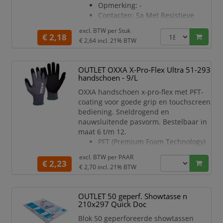
Opmerking: -
Contacten: 5a Met Resistieve
Belasting Van 120vac Of 28vdc
excl. BTW per
Stuk
Elektrische Levensduur: 50000
€ 2,18
€ 2,64
incl. 21% BTW
Maak-en-verbreek Cycli Bij Max.
Belasting
Contactweerstand: Aanvankelijk
OUTLET OXXA X-Pro-Flex Ultra 51-293
Max. 10mohm Bij 2-4vdc / 10ma
handschoen - 9/L
Voor Verzilverde En Vergulde
OXXA handschoen x-pro-flex met PFT-
Contacten
coating voor goede grip en touchscreen
Isolatieweerstand: Min.
bediening. Sneldrogend en
1000mohm
nauwsluitende pasvorm. Bestelbaar in
Diëlektrische Sterkte: 1000vrms
maat 6 t/m 12.
Op Zeeniveau
PFT (Premium Foam Technology)
Werktemperatuur: -30°c Tot
nitril-coating op de handpalm en
+85°c
excl. BTW per
PAAR
de
€ 2,23
Materialen:
€ 2,70
incl. 21% BTW
vingers
Nylon/spandex/Ingenia drager
(15 gauge) en tricot manchet
OUTLET 50 geperf. Showtasse n
De combinatie van de
210x297 Quick Doc
ultrazachte, duurzame en
Blok 50 geperforeerde showtassen
milieuvriendelijke