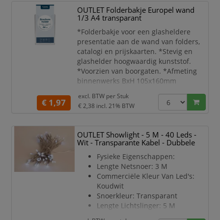
labels zijn gemakkelijk te
OUTLET Folderbakje Europel wand
plaatsen en eenvoudig te
1/3 A4 transparant
verwijderen.
*Folderbakje voor een glasheldere
Ze zijn beschikbaar in een groot
presentatie aan de wand van folders,
aantal breedtes, kleuren en
catalogi en prijskaarten. *Stevig en
tekstkleuren.
glashelder hoogwaardig kunststof.
Bandlengte 7m.
*Voorzien van boorgaten. *Afmeting
binnenwerks BxH 105x160mm
*Capaciteit 35 mm. * Geschikt voor
excl. BTW per
Stuk
papierformaat 1/3 A4
€ 1,97
€ 2,38
incl. 21% BTW
OUTLET Showlight - 5 M - 40 Leds -
Wit - Transparante Kabel - Dubbele
Fysieke Eigenschappen:
Lengte Netsnoer: 3 M
Commerciële Kleur Van Led's:
Koudwit
Snoerkleur: Transparant
Lengte Lichtslinger: 5 M
Lengte Van Modulator Tot