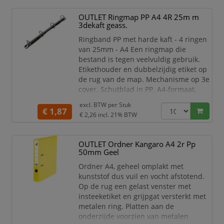
en voorzien van een comfortabele
100% katoenen vlokvoering
, die
OUTLET Ringmap PP A4 4R 25m m
transpiratie absorbeert en het
3dekaft geass.
draagcomfort tijdens langdurig gebruik
Ringband PP met harde kaft - 4 ringen
verhoogt. Dankzij het
visgraatprofiel
van 25mm - A4 Een ringmap die
op de handpalm en ving
bestand is tegen veelvuldig gebruik.
Etikethouder en dubbelzijdig etiket op
de rug van de map. Mechanisme op 3e
cover. Schutblad in PP. A4-formaat,
geschikt voor het klasseren van
excl. BTW per
Stuk
geperforeerde bladen, insteekhoezen
€ 1,87
€ 2,26
incl. 21% BTW
en A4-tussenbladen.
OUTLET Ordner Kangaro A4 2r Pp
50mm Geel
Ordner A4, geheel omplakt met
kunststof dus vuil en vocht afstotend.
Op de rug een gelast venster met
insteeketiket en grijpgat versterkt met
metalen ring. Platten aan de
onderzijde voorzien van metalen