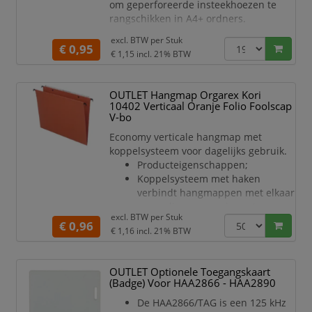
om geperforeerde insteekhoezen te
rangschikken in A4+ ordners.
Versterkte inhoudspagina en
excl. BTW per
Stuk
bedrukbaar met behulp vande gratis
€ 0,95
€ 1,15
incl. 21% BTW
applicatie Kreaman op
www.exacompta.com
OUTLET Hangmap Orgarex Kori
10402 Verticaal Oranje Folio Foolscap
V-bo
Economy verticale hangmap met
koppelsysteem voor dagelijks gebruik.
Producteigenschappen;
Koppelsysteem met haken
verbindt hangmappen met elkaar
om verlies van papieren te
excl. BTW per
Stuk
voorkomen.
€ 0,96
€ 1,16
incl. 21% BTW
Etikethouder met verwisselbare
ruiterstroken voor beschrijving
van de inhoud.
OUTLET Optionele Toegangskaart
Duurzaam metalen hangsysteem.
(Badge) Voor HAA2866 - HAA2890
3 jaar garantie
De HAA2866/TAG is een 125 kHz