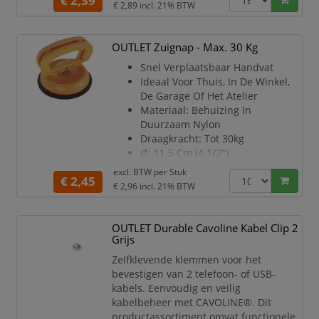
€ 2,39
€ 2,89
incl. 21% BTW
of horizontaal te identificeren en te
archiveren.
Omschrijving: Pak van 5
OUTLET Zuignap - Max. 30 Kg
archiefdozen rug 80mm in
Snel Verplaatsbaar Handvat
golfkarton - Geassorteerd
Ideaal Voor Thuis, In De Winkel,
Materiaal: Karton
De Garage Of Het Atelier
Productafmetingen: 25x35cm
Materiaal: Behuizing In
K
Duurzaam Nylon
Draagkracht: Tot 30kg
Ø: 11.5 Cm (4 1/2")
excl. BTW per
Stuk
Geschikt Voor Opheffen En
€ 2,45
€ 2,96
incl. 21% BTW
Dragen Van:
Vensterglas
Plaatstaal
OUTLET Durable Cavoline Kabel Clip 2
Plastic
Grijs
Andere Gladde
Zelfklevende klemmen voor het
Oppervlakken
bevestigen van 2 telefoon- of USB-
kabels. Eenvoudig en veilig
kabelbeheer met CAVOLINE®. Dit
productassortiment omvat functionele