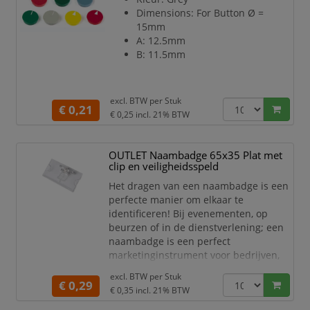
Dimensions: For Button Ø =
15mm
A: 12.5mm
B: 11.5mm
excl. BTW per
Stuk
€ 0,21
€ 0,25
incl. 21% BTW
OUTLET Naambadge 65x35 Plat met
clip en veiligheidsspeld
Het dragen van een naambadge is een
perfecte manier om elkaar te
identificeren! Bij evenementen, op
beurzen of in de dienstverlening; een
naambadge is een perfect
marketinginstrument voor bedrijven,
voor identificatie, betrokkenheid en
excl. BTW per
Stuk
data-intelligentie. Van een magnetisch
€ 0,29
€ 0,35
incl. 21% BTW
matzilver plat design, tot een rond