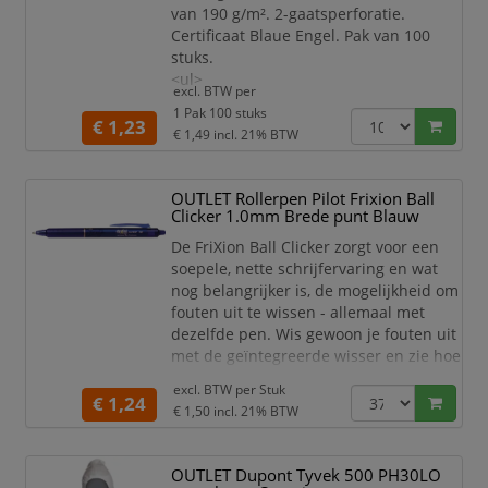
van 190 g/m². 2-gaatsperforatie.
Certificaat Blaue Engel. Pak van 100
stuks.
<ul>
excl. BTW per
<li>geel</li>
1 Pak 100 stuks
</ul>
€ 1,23
€ 1,49
incl. 21% BTW
OUTLET Rollerpen Pilot Frixion Ball
Clicker 1.0mm Brede punt Blauw
De FriXion Ball Clicker zorgt voor een
soepele, nette schrijfervaring en wat
nog belangrijker is, de mogelijkheid om
fouten uit te wissen - allemaal met
dezelfde pen. Wis gewoon je fouten uit
met de geïntegreerde wisser en zie hoe
de inkt als bij toverslag verdwijnt! De
excl. BTW per
Stuk
unieke gel-inkt reageert op de warmte
€ 1,24
€ 1,50
incl. 21% BTW
die ontstaat door het wissen, en laat je
onmiddellijk over je fout heen
schrijven.
OUTLET Dupont Tyvek 500 PH30LO
Navulbaar dus goed voor het