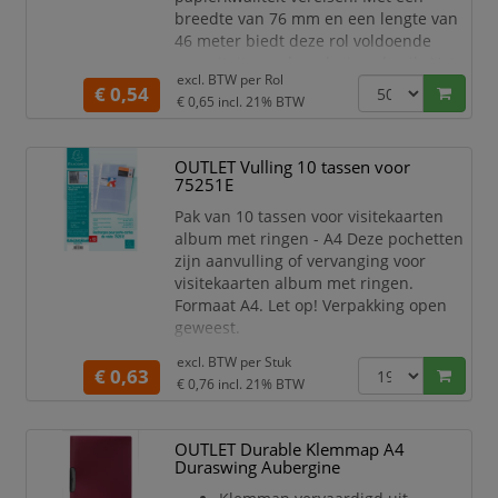
breedte van 76 mm en een lengte van
46 meter biedt deze rol voldoende
capaciteit voor langdurig gebruik. Het
excl. BTW per
Rol
papier heeft een stevige grammage
€ 0,54
€ 0,65
incl. 21% BTW
van 60 gram, wat zorgt voor scherpe en
duurzame afdrukken, ideaal voor
intensieve toepassingen.
OUTLET Vulling 10 tassen voor
75251E
Kangaro telmachinerol.
Formaat 76x70x12mm - lengte 46
Pak van 10 tassen voor visitekaarten
meter.
album met ringen - A4 Deze pochetten
Grammage: 60 gram.
zijn aanvulling of vervanging voor
Geschikt voor telmachi
visitekaarten album met ringen.
Formaat A4. Let op! Verpakking open
geweest.
excl. BTW per
Stuk
€ 0,63
€ 0,76
incl. 21% BTW
OUTLET Durable Klemmap A4
Duraswing Aubergine