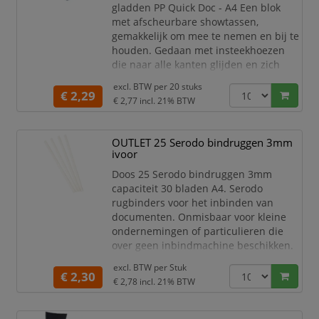
gladden PP Quick Doc - A4 Een blok
Ingenia drager met de dunne
met afscheurbare showtassen,
PFT-coating biedt ongeëvenaard
gemakkelijk om mee te nemen en bij te
comfort en
houden. Gedaan met insteekhoezen
uitmuntend
die naar alle kanten glijden en zich
ophopen in tassen en laden.
excl. BTW per
20 stuks
Showtassen in gladde uitvoering,
€ 2,29
€ 2,77
incl. 21% BTW
hoogtransparant, waardoor de
documenten perfect leesbaar zijn.
Voorzien van inkeping / duimgreep op
OUTLET 25 Serodo bindruggen 3mm
de voorzijde van de tas om
ivoor
documenten gemakkelijk uit de tas te
Doos 25 Serodo bindruggen 3mm
halen. Superieure kw
capaciteit 30 bladen A4. Serodo
rugbinders voor het inbinden van
documenten. Onmisbaar voor kleine
ondernemingen of particulieren die
over geen inbindmachine beschikken.
Ze worden gebruikt met of zonder
excl. BTW per
Stuk
omslag of presentatieblad. Verkrijgbaar
€ 2,30
€ 2,78
incl. 21% BTW
in 6 capaciteiten van 3 tot 18 mm en in
maximaal 5 kleuren. De afgeronde snit
aan de bovenkant van de Serodo