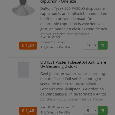
capuchon - One size
milieu en je portemonne
DuPont Tyvek 500 PH30LO disposable
capuchon is antistatisch behandeld en
heeft een universele maat. De
disposable capuchon is voorzien van
gestikte naden en elastiek rond de nek
en het gezicht voor optimale
excl. BTW per
bescherming.&#13;
1 doos 100 stuks
<ul>&#13;
€ 1,37
€ 1,66
incl. 21% BTW
<li>Kap en flens gefabriceerd met
overlapping</li>&#13;
<li>Gestikte naden</li>&#13;
OUTLET Poster Folieset A4 Anti Glare
<li>Elastiek rond de nek en het
Uv Bestendig 2 stuks
gezicht</li>&#13;
Geef je poster wat extra bescherming
<li>Antistatisch behandeld</li>&#13;
met de Poster Foil set! Een anti-glare
<li>One size fits all</li>&#13;
voorzijde met extra UV-stabiliteit.
<li>
Geschikt voor kliklijsten, A-Borden en
de Windtalker®, in de formaten A4 tot
A0. Bedek jouw poster met de Poster
Foilset!
excl. BTW per
set van 2
€ 1,48
Anti-glare, UV-bestendige poster
€ 1,79
incl. 21% BTW