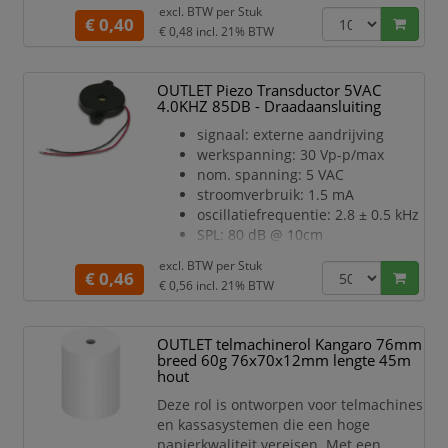
excl. BTW per
Stuk
een goede leesbaarheid. FSC
€ 0,40
€ 0,48
incl. 21% BTW
gecertificeerd 5 pakken met 10 rollen
OUTLET Piezo Transductor 5VAC
4.0KHZ 85DB - Draadaansluiting
signaal: externe aandrijving
werkspanning: 30 Vp-p/max
nom. spanning: 5 VAC
stroomverbruik: 1.5 mA
oscillatiefrequentie: 2.8 ± 0.5 kHz
SPL: 80 dB @ 10cm
aansluittype: draadaansluiting
excl. BTW per
Stuk
kleur behuizing: zwart
€ 0,46
€ 0,56
incl. 21% BTW
gewicht: 4 g
OUTLET telmachinerol Kangaro 76mm
breed 60g 76x70x12mm lengte 45m
hout
Deze rol is ontworpen voor telmachines
en kassasystemen die een hoge
papierkwaliteit vereisen. Met een