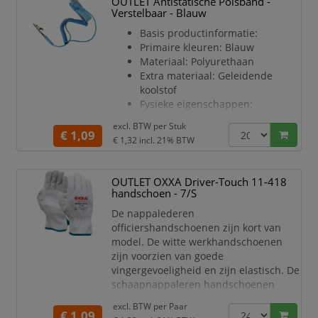
OUTLET Antistatische Polsband -
Kleur grijs.
Verstelbaar - Blauw
Materiaal PP 120 micron.
De tabs zijn éénzijdig zwart
Basis productinformatie:
bedrukt met cijfers 1-12.
Primaire kleuren: Blauw
Per set verpakt in een krimp.
Materiaal: Polyurethaan
Extra brede tabbladen
Extra materiaal: Geleidende
koolstof
Fysieke eigenschappen:
Kabellengte: 1.8 m
excl. BTW per
Stuk
Materiaal geleidende
€ 1,09
€ 1,32
incl. 21% BTW
bevestigingsband: Nylon
Materiaal aardingssnoer:
Polyurethaan
OUTLET OXXA Driver-Touch 11-418
Materiaal binnenoppervlak:
handschoen - 7/S
Geleidende koolstof
De nappalederen
Lengte polsband: 23 cm
officiershandschoenen zijn kort van
Breedte polsband: 2 cm
model. De witte werkhandschoenen
Elektrische gegevens:
zijn voorzien van goede
Weerstand aardingskabel: 1 MO
vingergevoeligheid en zijn elastisch. De
Technische gegevens:
schaapnappaleren handschoenen
Bandweerstand: < 50 O
bieden optimale handbescherming.
excl. BTW per
Paar
'Driver' handschoen gemaakt van
€ 1,09