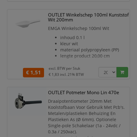
cover
Formaat A4 (210x297 mm)
OUTLET Winkelschep 100ml Kunststof
Geschikt voor Kliklijsten, A-
Wit 200mm
Borden en Windtalker®
Breedte (mm) 210
EMGA Winkelschep 100ml Wit
Hoogte (mm) 297
inhoud 0.1 l
Lengte (mm) 0,5
kleur wit
Materiaal Polypropyleen
materiaal polypropyleen (PP)
lengte product 20,00 cm
excl. BTW per
Stuk
€ 1,51
€ 1,83
incl. 21% BTW
OUTLET Potmeter Mono Lin 470e
Draaipotentiometer 20mm Met
Koolstofbaan Voor Gebruik Met Pcb's.
Metalen/plastieken Behuizing En
Plastieken As (Ø 6mm). Optionele
Single-pole Schakelaar (1a - 24vdc /
0.3a / 250vac).