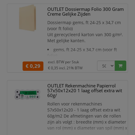
design met helder polystyreen en met
een veiligheidsclip. Kies de juiste
OUTLET Dossiermap Folio 300 Gram
naambadge voor jou!
Creme Gelijke Zijden
Magnetisch vlak zilveren ontwerp
Dossiermap gems, ft 24-25 x 34,7 cm
P
(voor ft folio)
Uit gerecycleerd karton van 300 g/m².
Met gelijke kanten.
gems, ft 24-25 x 34,7 cm (voor ft
folio)
excl. BTW per
Stuk
€ 0,29
€ 0,35
incl. 21% BTW
OUTLET Rekenmachine Papierrol
57x50x12x20 1 laag offset extra wit
60g/
Rollen voor rekenmachines
57x50x12x20 - 1 laag offset extra wit
60g/m2 De afmetingen van de rollen
zijn als volgt : breedte (mm) x diameter
van rol (mm) x diameter van spil (mm) x
lengte (m) Papier dat garant staat voor