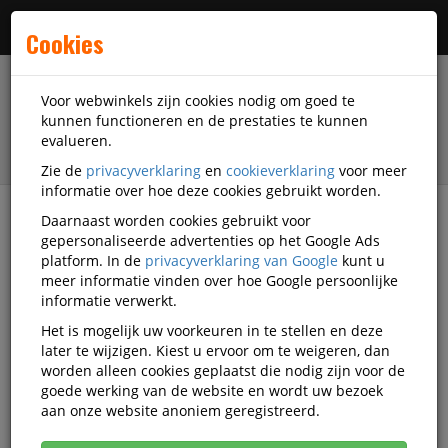
Menu
Cookies
Voor webwinkels zijn cookies nodig om goed te
kunnen functioneren en de prestaties te kunnen
evalueren.
Zie de
privacyverklaring
en
cookieverklaring
voor meer
informatie over hoe deze cookies gebruikt worden.
Daarnaast worden cookies gebruikt voor
filter
gepersonaliseerde advertenties op het Google Ads
platform. In de
privacyverklaring van Google
kunt u
Outlet
meer informatie vinden over hoe Google persoonlijke
informatie verwerkt.
DiscountOffice.nl Outlet
Het is mogelijk uw voorkeuren in te stellen en deze
later te wijzigen. Kiest u ervoor om te weigeren, dan
worden alleen cookies geplaatst die nodig zijn voor de
goede werking van de website en wordt uw bezoek
Het betreft hier de laatste stuks van een aantal
aan onze website anoniem geregistreerd.
artikelen in ons magazijn.
Zowel voor de prijs als leverbaarheid geldt OP=OP!