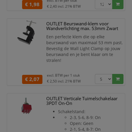
excl. BTW per
stuk
Lichtketen: 0.5 M
€ 1,98
€ 2,40
incl. 21% BTW
Aantal Kleuren: 1
Aantal Leds: 40
Aantal Leds Per Meter: 8
OUTLET Beurswand-klem voor
Aantal Strings: 1
Wandverlichting max. 53mm Zwart
Diameter Led's: 5 Mm
Een perfecte klem die op elke
Algemene Gegevens:
beurswand van maximaal 53 mm past.
Productlijn: Essential Line
Bevestig de Wall Light Clamp op jouw
Productreeks: Showlight
beurswand en je bent klaar om te
Technische Gegevens:
stralen!
Dichtheid: Standard
Automatische Uitschakeling:
Neen
excl. BTW per
1 stuk
€ 2,07
Lichteffect: Me
€ 2,50
incl. 21% BTW
OUTLET Verticale Tuimelschakelaar
3PDT On-On
Schakelstand:
2-3, 5-6, 8-9: On
Open: Geen
2-1, 5-4, 8-7: On