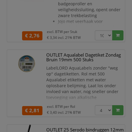
perfecte evenwicht tussen
badgeoproller en
comfort,
veiligheidssluiting, opent onder
bew
zware trekbelasting
Jojo met veerhaak voor
naambadges en badgehouders
excl. BTW per
Stuk
Lengte lint: 44 cm, breedte: 1 cm
€ 2,76
€ 3,34
incl. 21% BTW
Lengte badgehaspel: 80 cm
OUTLET Aqualabel Dagetiket Zondag
Bruin 19mm 500 Stuks
LabelLORD AquaLabels zonder "weg
op" dagetiketten. Rol met 500
Aqualabel etiketten met water
oplosbare belijming. Laat los onder
invloed van water, nog sneller onder
toevoeging van alkalische
reinigingsmiddelen.
excl. BTW per
Rol
€ 2,81
Gemakkelijk te verwijderen en
€ 3,40
incl. 21% BTW
magnetron-proof.
Met kleur-dagcodering Zondag
OUTLET 25 Serodo bindruggen 12mm
(ZO) bruin.