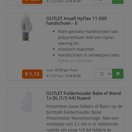
€ 1,32
incl. 21% BTW
schaapsnappaleder (0.7-0.9 mm)
Volledig schaapsnappa lederen
handschoen
OUTLET Ansell HyFlex 11-600
Goede vingergevoeligheid
handschoen - 6
Zigzag elastiek op de rugzijde
Palm gecoate handschoen van
Zeer soepele en ongevoerde
polyurethaan met een nylon
handschoen
voering en
Slip-on manchet
elastisch manchet
Handschoen is ontworpen voor
lichte en delicate
werkzaamheden in
excl. BTW per
Paar
een droge omgeving waarvoor
€ 1,13
€ 1,37
incl. 21% BTW
een maximale vingergevoeligheid
nodig is
Bij het manipuleren van kleine
OUTLET Folderhouder Balie of Wand
voorwerpen bieden ze het
1x DL (1/3 A4) Staand
comfort en de
Presenteer jouw folders of flyers op de
precisie van een tweede huid
Scritto® Folderhouder Balie
Handschoen beschermt de
Presentatie/ Wandmontage. Met een
producten ook tegen partikeltjes
vuldiepte van 2,1 cm is er voldoende
afkomstig van
ruimte om jouw 1/3 A4 folders te
de handschoenen en onderlinge