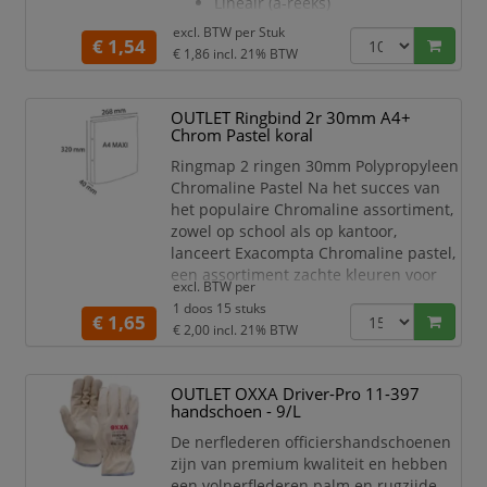
Lineair (a-reeks)
Mono
excl. BTW per
Stuk
€ 1,54
Geen Schakelaar
€ 1,86
incl. 21% BTW
Omeg
Weerstandsbereik: 100e Tot 4m7
(e3-reeks)
OUTLET Ringbind 2r 30mm A4+
Max. Vermogensdissipatie: 0.4w
Chrom Pastel koral
Tolerantie: ±20%
Ringmap 2 ringen 30mm Polypropyleen
Max. Werkspanning: 500vdc
Chromaline Pastel Na het succes van
Temperatuurbereik: -10°c Tot
het populaire Chromaline assortiment,
+70°c
zowel op school als op kantoor,
Elektrische Rotatie: 300° ± 5°
lanceert Exacompta Chromaline pastel,
een assortiment zachte kleuren voor
excl. BTW per
een zen en hygge sfeer. Voor gebruik
1 doos 15 stuks
op school of thuis, ontdek de
€ 1,65
€ 2,00
incl. 21% BTW
onmisbare opbergoplossingen in
doorschijnende polypropyleen in
trendy kleuren die passen bij de
OUTLET OXXA Driver-Pro 11-397
Aquarel-collectie. Soepele transparante
handschoen - 9/L
polypropyleen, geschikt voor al
De nerflederen officiershandschoenen
zijn van premium kwaliteit en hebben
een volnerflederen palm en rugzijde.