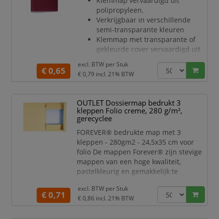
Klemmap vervaardigd uit
polipropyleen.
Verkrijgbaar in verschillende
semi-transparante kleuren
Klemmap met transparante of
gekleurde cover vervaardigd uit
polipropyleen
excl. BTW per
Stuk
Hoog kwalitatieve plastic klem die
€ 0,65
€ 0,79
incl. 21% BTW
opendraait
Zo kunt u uw documenten in de
map leggen en beschermen
OUTLET Dossiermap bedrukt 3
zonder dat u ze hoeft te
kleppen Folio creme, 280 g/m²,
perforeren
gerecyclee
Voor 1-30 A4 vellen
FOREVER® bedrukte map met 3
kleppen - 280gm2 - 24,5x35 cm voor
folio De mappen Forever® zijn stevige
mappen van een hoge kwaliteit,
pastelkleurig en gemakkelijk te
identificeren. Een uitstekende prijs/
excl. BTW per
Stuk
kwaliteit. Door de kleppen houden de
€ 0,71
€ 0,86
incl. 21% BTW
documenten netjes op hun plaats,
zowel bij horizontaal als verticaal