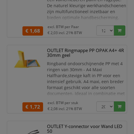
De naturel kleurige werkhandschoenen
zijn multifunctioneel inzetbaar en
bieden optimale handbescherming.
'Driver' handschoen gemaakt van
excl. BTW per
Paar
€ 1,68
A-kwaliteit buffelleder (0.9-1.0
€ 2,03
incl. 21% BTW
mm)
Volledig buffellederen
OUTLET Ringmappe PP OPAK A4+ 4R
handschoen
30mm geel
Zigzag elastiek op de rugzijde
Zeer soepele en ongevoerde
Ringband ondoorschijnende PP met 4
handschoen
ringen van 30mm - A4 Maxi
Slip-on manchet
Halfharde,stevige kaft in PP voor een
Handschoen is Chroom-6 vrij
intensief gebruik. A4 maxi, een breder
Kleur: na
formaat geschikt voor alle soorten
documenten. Ideaal in combinatie met
geperforeerde insteekhoezen en A4+
excl. BTW per
stuk
tusse nbladen. Top budget!
€ 1,72
€ 2,08
incl. 21% BTW
OUTLET Y-connector voor Wand LED
50