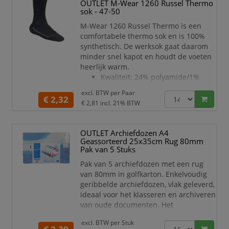
OUTLET M-Wear 1260 Russel Thermo
vergemakkelijkt het invoegen van
sok - 47-50
documenten in de stick die moet wor
M-Wear 1260 Russel Thermo is een
comfortabele thermo sok en is 100%
synthetisch. De werksok gaat daarom
minder snel kapot en houdt de voeten
heerlijk warm.
Kwaliteit: 24% polyamide/1%
Lycra (elastaan)/75% polyester
excl. BTW per
Paar
Deze comfortabele sok is 100%
€ 2,32
€ 2,81
incl. 21% BTW
synthetisch en dus supersterk en
warm
Extra draagcomfort en
OUTLET Archiefdozen A4
bescherming door toepassing
Geassorteerd 25x35cm Rug 80mm
van badstof zool
Pak van 5 Stuks
Dankzij de uitstekende
Pak van 5 archiefdozen met een rug
vochtregulering blijven de voeten
van 80mm in golfkarton. Enkelvoudig
aangenaam
geribbelde archiefdozen, vlak geleverd,
droog
ideaal voor het klasseren en archiveren
Specia
van oude documenten. Het
voorgedrukte rugetiket op beide zijden
excl. BTW per
Stuk
van de doos laat toe om deze verticaal