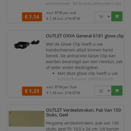
presenteren. De brochurehouders zijn
contami
zowel geschikt voor balie presentatie
excl. BTW per
stuk
als voor wandmontage. Perfect om
€ 1,14
€ 1,38
incl. 21% BTW
folders of flyers te presenteren in
wachtkamers in openbare ruimtes, bij
receptiebalies, in de horeca of tijdens
OUTLET OXXA General 6181 glove clip
beurzen en evenementen.
Met de Glove Clip heeft u uw
Geschikt voor balie- en wandmo
handschoenen altijd binnen hand
bereik. De antraciete Glove Clip kan
worden bevestigd aan een riemlus, zak
of ieder ander kledingdeel.
Met deze glove clip heeft u uw
handschoenen altijd binnen
hand bereik
excl. BTW per
Stuk
€ 1,23
De glove clip kunt u bevestigen
€ 1,49
incl. 21% BTW
aan een riemlus, zak of ieder
ander
kledingdeel
OUTLET Verdeelstroken, Pak Van 100
Kleur: antraciet
Stuks, Geel
Pergamy verdeelstroken, pak van 100
stuks, geel Ft: 10,5 x 24 cm. Uit karton