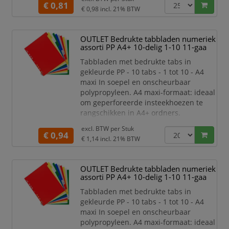
€ 0,81
€ 0,98
incl. 21% BTW
OUTLET Bedrukte tabbladen numeriek
assorti PP A4+ 10-delig 1-10 11-gaa
Tabbladen met bedrukte tabs in
gekleurde PP - 10 tabs - 1 tot 10 - A4
maxi In soepel en onscheurbaar
polypropyleen. A4 maxi-formaat: ideaal
om geperforeerde insteekhoezen te
rangschikken in A4+ ordners.
Versterkte inhoudspagina en
excl. BTW per
Stuk
bedrukbaar met behulp vande gratis
€ 0,94
€ 1,14
incl. 21% BTW
applicatie Kreaman op
www.exacompta.com
OUTLET Bedrukte tabbladen numeriek
assorti PP A4+ 10-delig 1-10 11-gaa
Tabbladen met bedrukte tabs in
gekleurde PP - 10 tabs - 1 tot 10 - A4
maxi In soepel en onscheurbaar
polypropyleen. A4 maxi-formaat: ideaal