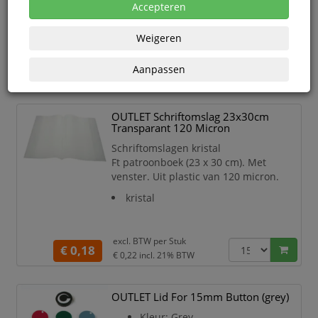
Accepteren
Uiteraard blijven de standaard garantievoorwaarden
van toepassing.
Weigeren
Aanpassen
Prijs oplopend
OUTLET Schriftomslag 23x30cm
Transparant 120 Micron
Schriftomslagen kristal
Ft patroonboek (23 x 30 cm). Met
venster. Uit plastic van 120 micron.
kristal
excl. BTW per
Stuk
€ 0,18
€ 0,22
incl. 21% BTW
OUTLET Lid For 15mm Button (grey)
Kleur: Grey