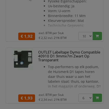
Fysieke Eigenschappen:
meticulously and carefully
Uv-bestendig: Ja
without damaging the work
Vorm: U-vorm
piece. Thanks to their long, slim
Binnenbreedte: 11 Mm
Kleurverspreider: Mat
Technische Gegevens:
Profiel Type: Sl
excl. BTW per
Stuk
Profielreeks: Alu-45, Alu-corner,
€ 1,92
€ 2,32
incl. 21% BTW
Alu-flat, Alu-stair, Alu-wall, Rsl15,
Rsl7, Sl15, Sl7
Omgevingsgegevens:
OUTLET Labeltape Dymo Compatible
Plaats Van Gebruik: Alleen
40910 D1 9mmx7m Zwart Op
Binnenshuis
Transparant
Ip Waarde: Ip20
Top-performers op elk podium,
Basis Productinformatie:
de Huismerk D1 tapes horen
Kleur Van Het Product: Wit
daar thuis waar u aan het
Diepte Van Het Product: 2 M
labelen slaat: thuis, op kantoor,
Hoogte Van Het Product: 15 Mm
in het magazijn of onderweg. D1
Breedte Van Het Product: 15
tapes zijn geschikt voor alle
excl. BTW per
Stuk
actuele labelmakers van de
€ 1,93
€ 2,34
incl. 21% BTW
LabelMANAGER en LabelPOINT
serie. Deze zuinige, zelfklevende