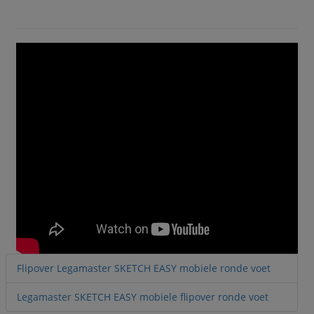
Flipover Legamaster SKETCH EASY mobiele ronde voet
Legamaster SKETCH EASY mobiele flipover ronde voet