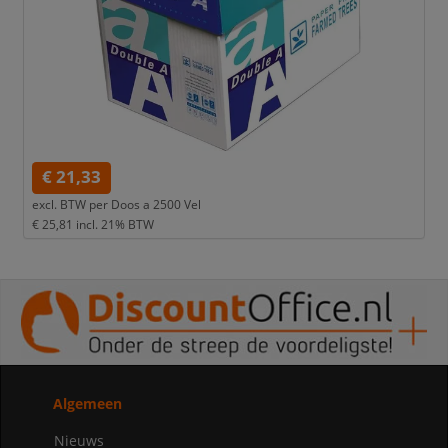
€ 21,33
excl. BTW per
Doos a 2500 Vel
€ 25,81
incl. 21% BTW
Algemeen
Nieuws