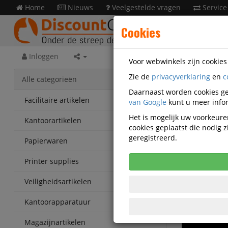
Home
Nieuws
Veelgestelde vragen
Service
Cookies
Inloggen
Voor webwinkels zijn cookie
Zie de
privacyverklaring
en
c
Alle categorieën
Daarnaast worden cookies ge
Facilitaire artikelen
van Google
kunt u meer infor
Het is mogelijk uw voorkeuren
Kantoorartikelen
cookies geplaatst die nodig
geregistreerd.
Papierwaren
Printer supplies
Veiligheidsartikelen
Kantoorapparatuur
Magazijnartikelen