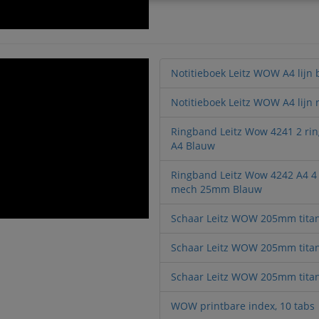
Notitieboek Leitz WOW A4 lijn
Notitieboek Leitz WOW A4 lijn 
Ringband Leitz Wow 4241 2 r
A4 Blauw
Ringband Leitz Wow 4242 A4 4 
mech 25mm Blauw
Schaar Leitz WOW 205mm tita
Schaar Leitz WOW 205mm tita
Schaar Leitz WOW 205mm tita
WOW printbare index, 10 tabs