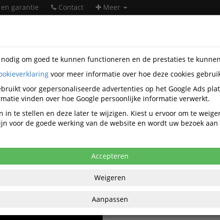
 en garantie
Contact
Meer
s nodig om goed te kunnen functioneren en de prestaties te kunne
Ringbanden Video's
ookieverklaring
voor meer informatie over hoe deze cookies gebrui
bruikt voor gepersonaliseerde advertenties op het Google Ads pla
matie vinden over hoe Google persoonlijke informatie verwerkt.
Alle video's
 in te stellen en deze later te wijzigen. Kiest u ervoor om te weig
 zijn voor de goede werking van de website en wordt uw bezoek aa
Ringband Leitz Cosy A4 2-ring
25mm PP blauw
Accepteren
Ringband Leitz Cosy A4 2-ring
Weigeren
25mm PP geel
Aanpassen
Ringband Leitz Cosy A4 2-ring
25mm PP grijs