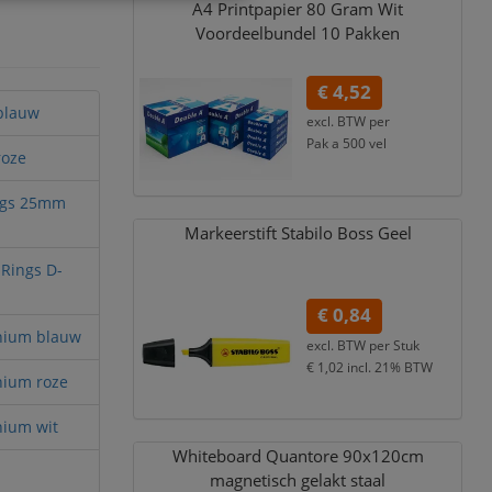
A4 Printpapier 80 Gram Wit
Voordeelbundel 10 Pakken
€ 4,52
 blauw
excl. BTW per
Pak a 500 vel
roze
€ 5,47
incl. 21% BTW
ings 25mm
Markeerstift Stabilo Boss Geel
Rings D-
€ 0,84
nium blauw
excl. BTW per
Stuk
€ 1,02
incl. 21% BTW
nium roze
nium wit
Whiteboard Quantore 90x120cm
magnetisch gelakt staal