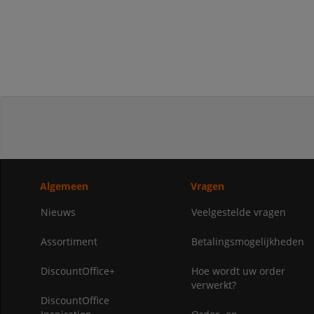
Algemeen
Vragen
Nieuws
Veelgestelde vragen
Assortiment
Betalingsmogelijkheden
DiscountOffice+
Hoe wordt uw order
verwerkt?
DiscountOffice