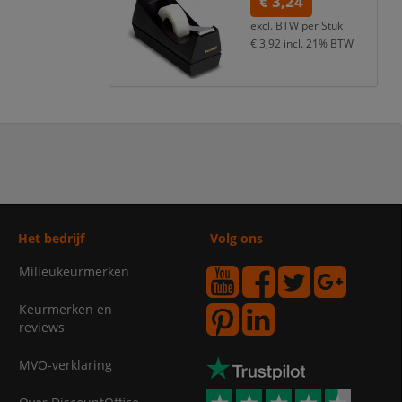
€ 3,24
excl. BTW per
Stuk
€ 3,92
incl. 21% BTW
Het bedrijf
Volg ons
Milieukeurmerken
Keurmerken en
reviews
MVO-verklaring