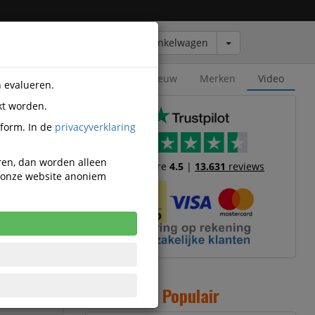
Winkelwagen
Outlet
Nieuw
Merken
Video
n evalueren.
kt worden.
tform. In de
privacyverklaring
eren, dan worden alleen
Trustscore
4.5
|
13.631
reviews
n onze website anoniem
s O-mech
s O-mech
s O-mech
Populair