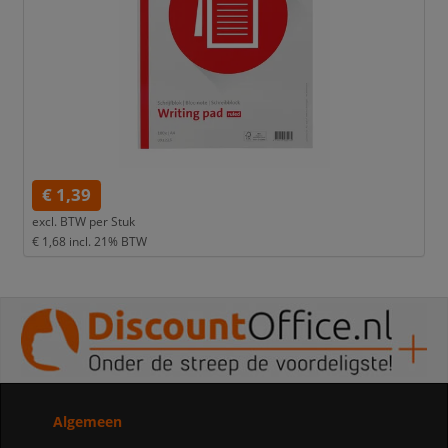
€ 1,39
excl. BTW per
Stuk
€ 1,68
incl. 21% BTW
Algemeen