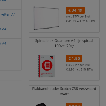
€ 34,49
ketten A4
excl. BTW per
Stuk
€ 41,73
incl. 21% BTW
n A4
Spiraalblok Quantore A4 lijn spiraal
n A4
100vel 70gr
€ 1,90
excl. BTW per
Stuk
€ 2,30
incl. 21% BTW
Plakbandhouder Scotch C38 verzwaard
zwart