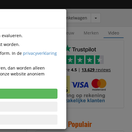
Winkelwagen
Outlet
Nieuw
Merken
Video
n evalueren.
kt worden.
tform. In de
privacyverklaring
eren, dan worden alleen
Trustscore
4.5
|
13.629
reviews
n onze website anoniem
7162-100
en
8.1mm Wit
Populair