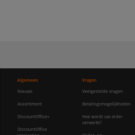
Algemeen
Vragen
Nieuws
Veelgestelde vragen
Assortiment
Betalingsmogelijkheden
DiscountOffice+
Hoe wordt uw order
verwerkt?
DiscountOffice