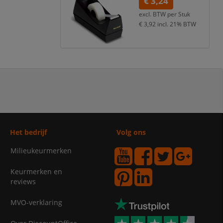
€ 3,24
excl. BTW per
Stuk
€ 3,92
incl. 21% BTW
Het bedrijf
Volg ons
Milieukeurmerken
Keurmerken en
reviews
MVO-verklaring