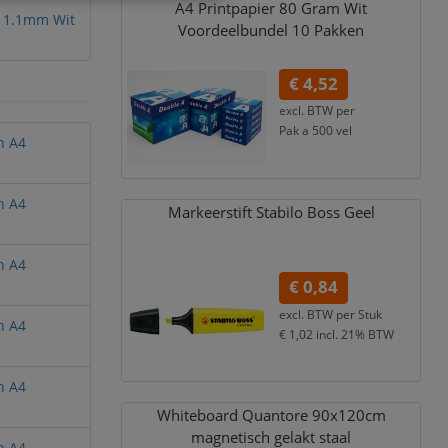
A4 Printpapier 80 Gram Wit
x11.1mm Wit
Voordeelbundel 10 Pakken
€ 4,52
excl. BTW per
Pak a 500 vel
n A4
€ 5,47
incl. 21% BTW
n A4
Markeerstift Stabilo Boss Geel
n A4
€ 0,84
excl. BTW per
Stuk
n A4
€ 1,02
incl. 21% BTW
n A4
Whiteboard Quantore 90x120cm
magnetisch gelakt staal
n A4