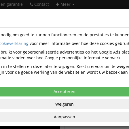
 en garantie
Contact
Meer
s nodig om goed te kunnen functioneren en de prestaties te kunne
Standaard etiketten Video's
ookieverklaring
voor meer informatie over hoe deze cookies gebrui
bruikt voor gepersonaliseerde advertenties op het Google Ads pla
matie vinden over hoe Google persoonlijke informatie verwerkt.
Alle video's
 in te stellen en deze later te wijzigen. Kiest u ervoor om te weig
 zijn voor de goede werking van de website en wordt uw bezoek aa
Adresetiket Avery QuickPeel L
99.1x33.9mm Wit 1600 stuks
Accepteren
AVERY Witte universele etikett
Weigeren
QuickPeel ft 105 x 148 mm
Aanpassen
Etiket Avery L7160-250 63.5x3
5250 Stuks