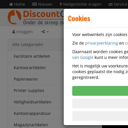
Home
Nieuws
Veelgestelde vragen
Service
Cookies
Inloggen
Voor webwinkels zijn cookie
Zie de
privacyverklaring
en
c
Alle categorieën
Daarnaast worden cookies ge
Facilitaire artikelen
van Google
kunt u meer infor
Het is mogelijk uw voorkeuren
Kantoorartikelen
cookies geplaatst die nodig
geregistreerd.
Papierwaren
Printer supplies
Veiligheidsartikelen
Kantoorapparatuur
Magazijnartikelen