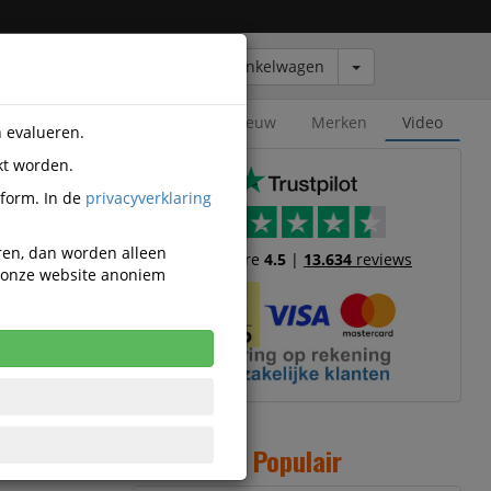
Winkelwagen
Outlet
Nieuw
Merken
Video
n evalueren.
kt worden.
tform. In de
privacyverklaring
eren, dan worden alleen
Trustscore
4.5
|
13.634
reviews
n onze website anoniem
0 700 Vel
 47cm
Populair