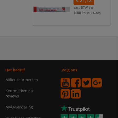
€ 21,12
excl. BTW per
1000 Stuks 1 Doos
€ 23,02
incl. 9% BTW
Het bedrijf
Volg ons
Milieukeurmerken
Keurmerken en
reviews
MVO-verklaring