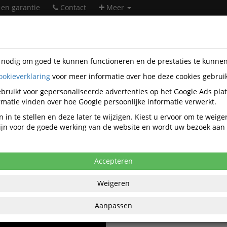
 en garantie
Contact
Meer
s nodig om goed te kunnen functioneren en de prestaties te kunne
Stapelsnijders Video's
ookieverklaring
voor meer informatie over hoe deze cookies gebrui
bruikt voor gepersonaliseerde advertenties op het Google Ads pla
matie vinden over hoe Google persoonlijke informatie verwerkt.
Alle video's
 in te stellen en deze later te wijzigen. Kiest u ervoor om te weig
 zijn voor de goede werking van de website en wordt uw bezoek aa
Stapelsnijmachine A2 Ideal 485
47cm Elektrisch met onderstel
Accepteren
Stapelsnijmachine Ideal 4815
Weigeren
Elektrisch met onderstel
Aanpassen