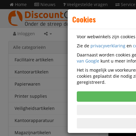
Home
Nieuws
Veelgestelde vragen
Service
Cookies
Inloggen
Voor webwinkels zijn cookie
Zie de
privacyverklaring
en
c
Alle categorieën
Daarnaast worden cookies ge
Facilitaire artikelen
van Google
kunt u meer infor
Het is mogelijk uw voorkeuren
Kantoorartikelen
cookies geplaatst die nodig
geregistreerd.
Papierwaren
Printer supplies
Veiligheidsartikelen
Kantoorapparatuur
Magazijnartikelen