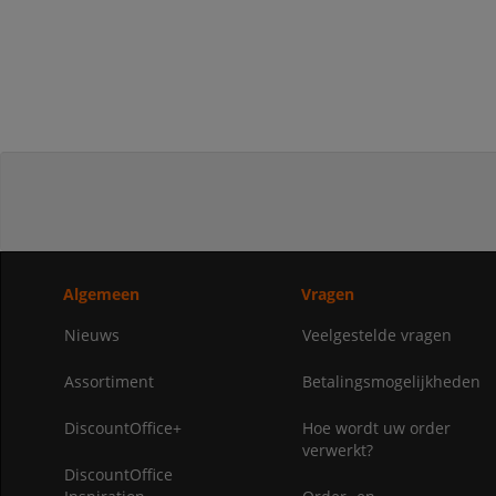
Algemeen
Vragen
Nieuws
Veelgestelde vragen
Assortiment
Betalingsmogelijkheden
DiscountOffice+
Hoe wordt uw order
verwerkt?
DiscountOffice