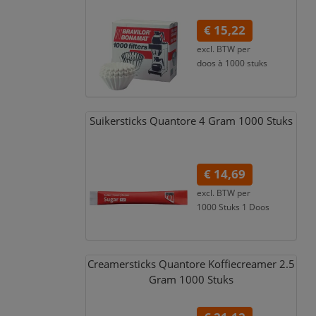
€ 15,22
excl. BTW per
doos à 1000 stuks
€ 18,42
incl. 21% BTW
Suikersticks Quantore 4 Gram 1000 Stuks
€ 14,69
excl. BTW per
1000 Stuks 1 Doos
€ 16,01
incl. 9% BTW
Creamersticks Quantore Koffiecreamer 2.5
Gram 1000 Stuks