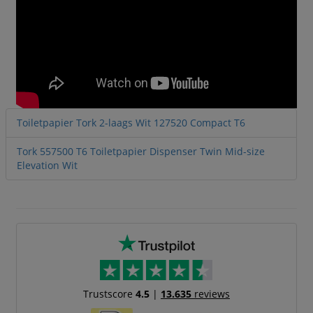
Toiletpapier Tork 2-laags Wit 127520 Compact T6
Tork 557500 T6 Toiletpapier Dispenser Twin Mid-size
Elevation Wit
Trustscore
4.5
|
13.635
reviews