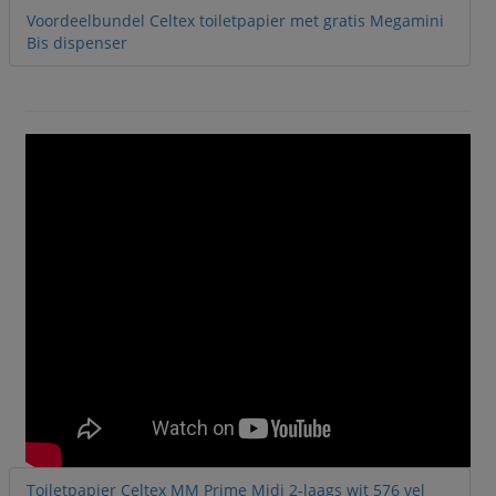
Voordeelbundel Celtex toiletpapier met gratis Megamini
Bis dispenser
Toiletpapier Celtex MM Prime Midi 2-laags wit 576 vel