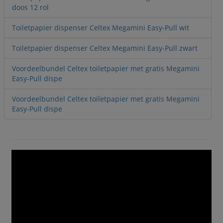
doos 12 rol
Toiletpapier dispenser Celtex Megamini Easy-Pull wit
Toiletpapier dispenser Celtex Megamini Easy-Pull zwart
Voordeelbundel Celtex toiletpapier met gratis Megamini
Easy-Pull dispe
Voordeelbundel Celtex toiletpapier met gratis Megamini
Easy-Pull dispe