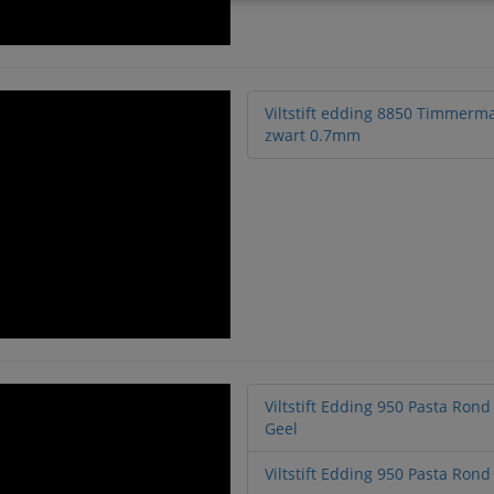
Viltstift edding 8850 Timmerm
zwart 0.7mm
Viltstift Edding 950 Pasta Ro
Geel
Viltstift Edding 950 Pasta Ron