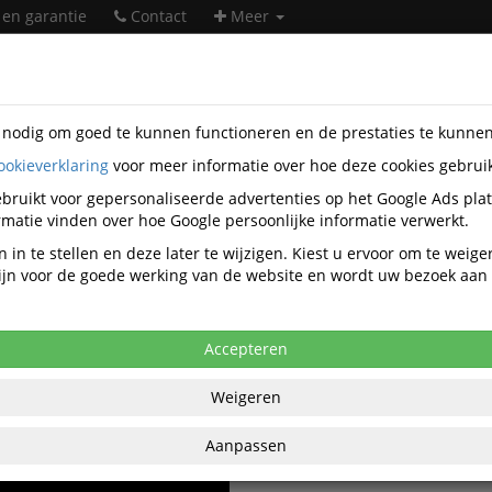
 en garantie
Contact
Meer
s nodig om goed te kunnen functioneren en de prestaties te kunne
Viltstiften Video's
ookieverklaring
voor meer informatie over hoe deze cookies gebrui
bruikt voor gepersonaliseerde advertenties op het Google Ads pla
matie vinden over hoe Google persoonlijke informatie verwerkt.
Alle video's
 in te stellen en deze later te wijzigen. Kiest u ervoor om te weig
 zijn voor de goede werking van de website en wordt uw bezoek aa
Edding 8040 Wasgoedmarker
Zwart
Accepteren
Wasgoedmarker edding 8040 
Weigeren
zwart
Aanpassen