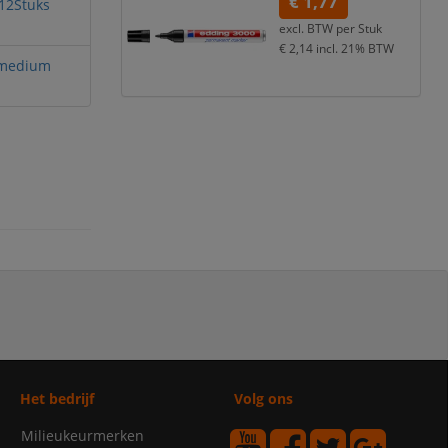
€ 1,77
 12Stuks
excl. BTW per
Stuk
€ 2,14
incl. 21% BTW
4 medium
Het bedrijf
Volg ons
Milieukeurmerken