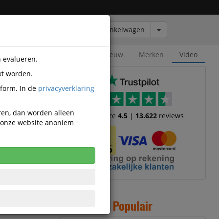
Winkelwagen
Outlet
Nieuw
Merken
Video
n evalueren.
kt worden.
tform. In de
privacyverklaring
eren, dan worden alleen
Trustscore
4.5
|
13.622
reviews
n onze website anoniem
 Rond 1mm
rond 1mm
Populair