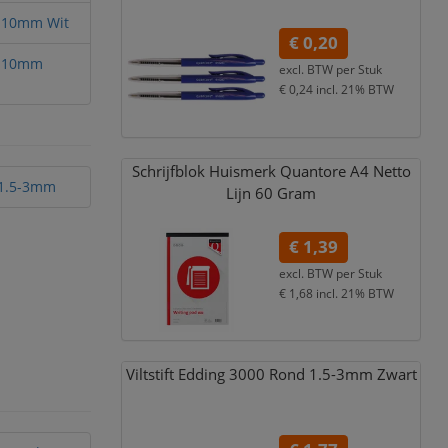
d 10mm Wit
€ 0,20
nd 10mm
excl. BTW per
Stuk
€ 0,24
incl. 21% BTW
Schrijfblok Huismerk Quantore A4 Netto
t 1.5-3mm
Lijn 60 Gram
€ 1,39
excl. BTW per
Stuk
€ 1,68
incl. 21% BTW
Viltstift Edding 3000 Rond 1.5-3mm Zwart