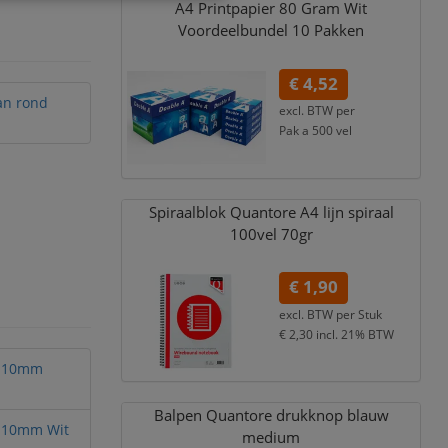
A4 Printpapier 80 Gram Wit
Voordeelbundel 10 Pakken
€ 4,52
an rond
excl. BTW per
Pak a 500 vel
€ 5,47
incl. 21% BTW
Spiraalblok Quantore A4 lijn spiraal
100vel 70gr
€ 1,90
excl. BTW per
Stuk
€ 2,30
incl. 21% BTW
nd 10mm
Balpen Quantore drukknop blauw
d 10mm Wit
medium