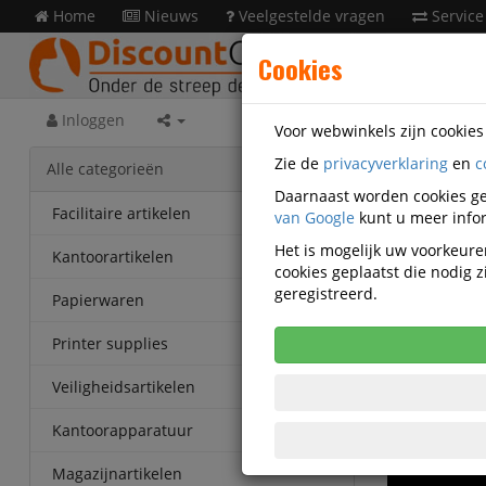
Home
Nieuws
Veelgestelde vragen
Service
Cookies
Inloggen
Voor webwinkels zijn cookie
Zie de
privacyverklaring
en
c
Alle categorieën
Daarnaast worden cookies ge
Facilitaire artikelen
van Google
kunt u meer infor
Het is mogelijk uw voorkeuren
Kantoorartikelen
cookies geplaatst die nodig
geregistreerd.
Papierwaren
Printer supplies
Veiligheidsartikelen
Kantoorapparatuur
Magazijnartikelen