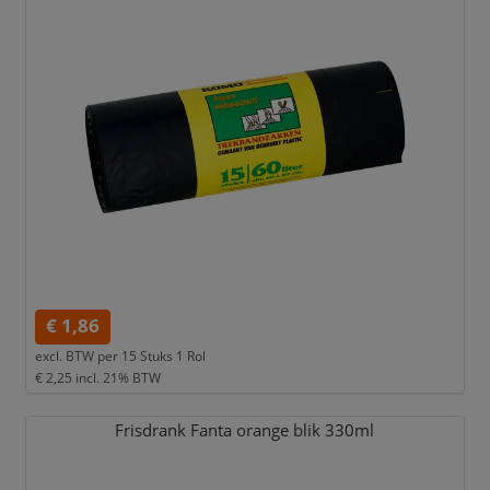
€ 1,86
excl. BTW per
15 Stuks 1 Rol
€ 2,25
incl. 21% BTW
Frisdrank Fanta orange blik 330ml