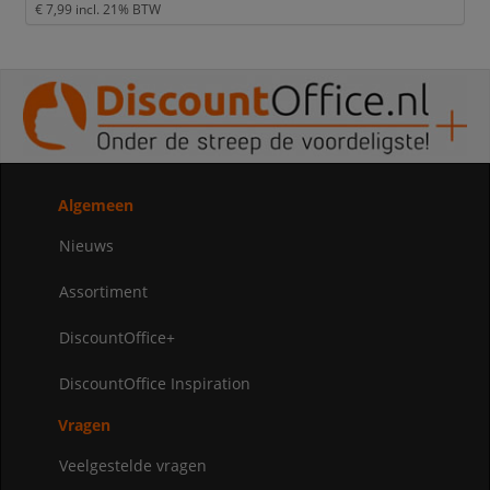
€ 7,99
incl. 21% BTW
Algemeen
Nieuws
Assortiment
DiscountOffice+
DiscountOffice Inspiration
Vragen
Veelgestelde vragen