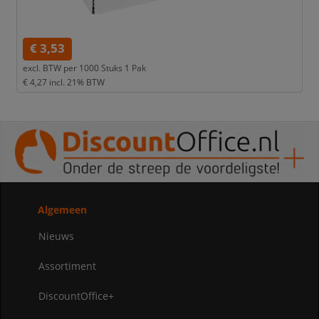
€ 3,53
excl. BTW per
1000 Stuks 1 Pak
€ 4,27
incl. 21% BTW
Algemeen
Nieuws
Assortiment
DiscountOffice+