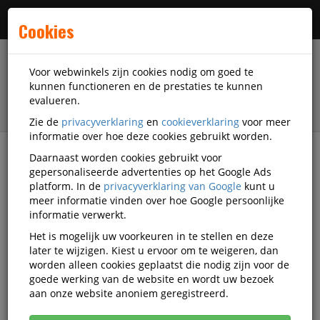
Menu
Cookies
Voor webwinkels zijn cookies nodig om goed te
kunnen functioneren en de prestaties te kunnen
evalueren.
Zie de
privacyverklaring
en
cookieverklaring
voor meer
informatie over hoe deze cookies gebruikt worden.
Daarnaast worden cookies gebruikt voor
Alle categorieën
gepersonaliseerde advertenties op het Google Ads
platform. In de
privacyverklaring van Google
kunt u
Zit-sta bureaus voor meer beweging
meer informatie vinden over hoe Google persoonlijke
informatie verwerkt.
Het is mogelijk uw voorkeuren in te stellen en deze
DiscountOffice Inspiration
Zit-sta bureaus
later te wijzigen. Kiest u ervoor om te weigeren, dan
worden alleen cookies geplaatst die nodig zijn voor de
Zit-sta bureaus voor meer
goede werking van de website en wordt uw bezoek
beweging
aan onze website anoniem geregistreerd.