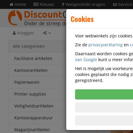
Home
Nieuws
Veelgestelde vragen
Service
Cookies
Inloggen
Voor webwinkels zijn cookie
Zie de
privacyverklaring
en
c
Print
Alle categorieën
D-11004
Daarnaast worden cookies ge
Facilitaire artikelen
van Google
kunt u meer infor
82025 O
Het is mogelijk uw voorkeuren
Kantoorartikelen
cookies geplaatst die nodig
Korting v
geregistreerd.
Vanaf € 4,
Papierwaren
eenheden
Printer supplies
Veiligheidsartikelen
Kantoorapparatuur
Magazijnartikelen