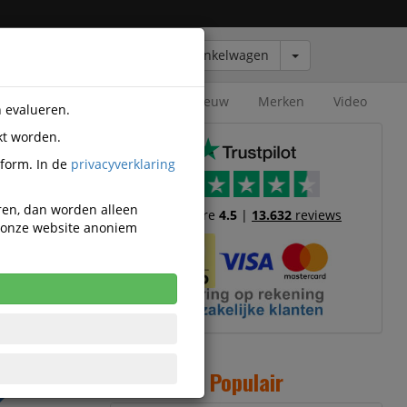
Winkelwagen
Outlet
Nieuw
Merken
Video
n evalueren.
kt worden.
ti
tform. In de
privacyverklaring
eren, dan worden alleen
Trustscore
4.5
|
13.632
reviews
n onze website anoniem
20
cl. BTW
 incl. 21%
Populair
W