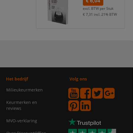
€ 6,04
excl. BTW per
Stuk
€ 7,31
incl. 21% BTW
Het bedrijf
Volg ons
Milieukeurmerken
Keurmerken en
reviews
MVO-verklaring