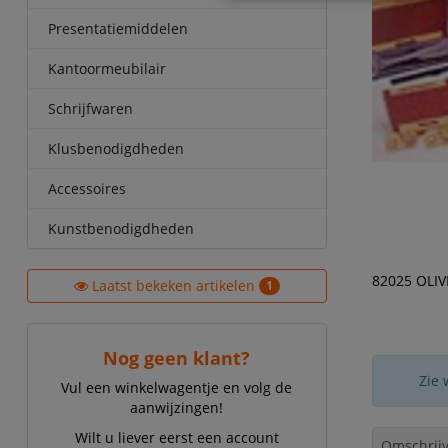
Presentatiemiddelen
Kantoormeubilair
Schrijfwaren
Klusbenodigdheden
Accessoires
Kunstbenodigdheden
82025 OLIV
Laatst bekeken artikelen
1
Nog geen klant?
Zie 
Vul een winkelwagentje en volg de
aanwijzingen!
Wilt u liever eerst een account
Omschrijv