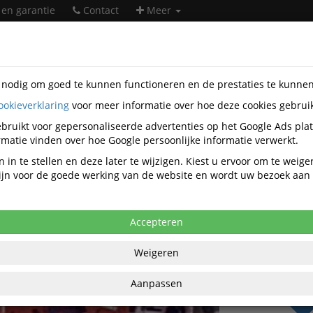
 en garantie
Contact
Meer
s nodig om goed te kunnen functioneren en de prestaties te kunne
ookieverklaring
voor meer informatie over hoe deze cookies gebrui
er supplies
Printer linten en toebehoren
Nylon linten
Olivet
5440010
bruikt voor gepersonaliseerde advertenties op het Google Ads pla
matie vinden over hoe Google persoonlijke informatie verwerkt.
LIVETTI ETP55 ribbon black 55.000
 in te stellen en deze later te wijzigen. Kiest u ervoor om te weig
 zijn voor de goede werking van de website en wordt uw bezoek aa
anaf aankoop 2 eenheden, zie
prijsoverzicht
09 excl. BTW bij aankoop van minimaal 27
Accepteren
€ 5,
Weigeren
per stuk ex
€ 6,29
per stuk
Aanpassen
BT