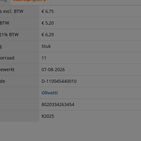
s excl. BTW
€ 6,75
. BTW
€ 5,20
. 21% BTW
€ 6,29
g
Stuk
oorraad
11
gewerkt
07-08-2026
ode
D-110045440010
Olivetti
8020334263454
e
82025