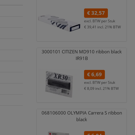
€ 32,57
excl. BTW per
Stuk
€ 39,41
incl. 21% BTW
3000101 CITIZEN MD910 ribbon black
IR91B
€ 6,69
excl. BTW per
Stuk
€ 8,09
incl. 21% BTW
068106000 OLYMPIA Carrera S ribbon
black