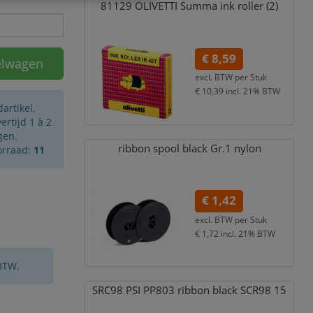
81129 OLIVETTI Summa ink roller (2)
€ 8,59
elwagen
excl. BTW per
Stuk
€ 10,39
incl. 21% BTW
artikel,
rtijd 1 à 2
gen.
ribbon spool black Gr.1 nylon
orraad:
11
€ 1,42
excl. BTW per
Stuk
€ 1,72
incl. 21% BTW
BTW.
SRC98 PSI PP803 ribbon black SCR98 15