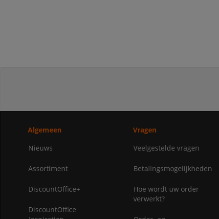
Algemeen
Vragen
Nieuws
Veelgestelde vragen
Assortiment
Betalingsmogelijkheden
DiscountOffice+
Hoe wordt uw order
verwerkt?
DiscountOffice