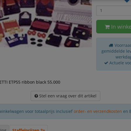
In wink
Voorraad
gemiddelde leve
werkda
Actuele vo
ETTI ETP55 ribbon black 55.000
Stel een vraag over dit artikel
winkelwagen voor totaalprijs inclusief
order- en verzendkosten
en 
ing
Staffelprijzen 2+