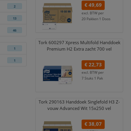
€ 49,69
2
excl. BTW per
20 Pakken 1 Doos
13
€ 60,12
incl. 21% BTW
46
Tork 600297 Xpress Multifold Handdoek
Premium H2 Extra zacht 700 vel
1
1
€ 22,73
excl. BTW per
7 Stuks 1 Pak
€ 27,50
incl. 21% BTW
Tork 290163 Handdoek Singlefold H3 Z-
vouw Advanced Wit 15x250 vel
€ 38,07