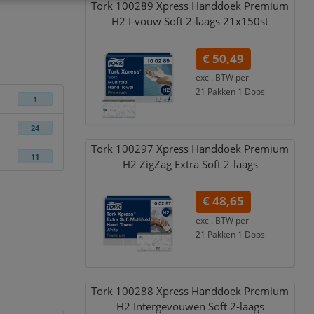
Tork 100289 Xpress Handdoek Premium
H2 I-vouw Soft 2-laags 21x150st
€ 50,49
excl. BTW per
21 Pakken 1 Doos
1
€ 61,09
incl. 21% BTW
24
Tork 100297 Xpress Handdoek Premium
11
H2 ZigZag Extra Soft 2-laags
€ 48,65
excl. BTW per
21 Pakken 1 Doos
€ 58,87
incl. 21% BTW
Tork 100288 Xpress Handdoek Premium
H2 Intergevouwen Soft 2-laags