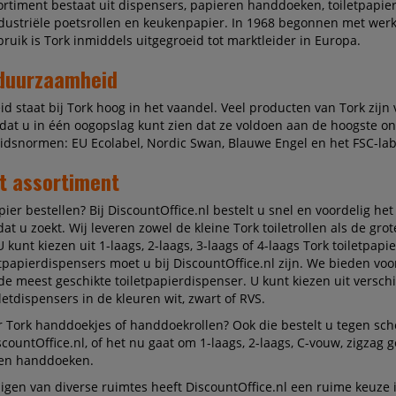
ortiment bestaat uit dispensers, papieren handdoeken, toiletpapier
ndustriële poetsrollen en keukenpapier. In 1968 begonnen met wer
ruik is Tork inmiddels uitgegroeid tot marktleider in Europa.
 duurzaamheid
 staat bij Tork hoog in het vaandel. Veel producten van Tork zijn 
odat u in één oogopslag kunt zien dat ze voldoen aan de hoogste on
snormen: EU Ecolabel, Nordic Swan, Blauwe Engel en het FSC-lab
t assortiment
pier bestellen? Bij DiscountOffice.nl bestelt u snel en voordelig het
dat u zoekt. Wij leveren zowel de kleine Tork toiletrollen als de gro
 U kunt kiezen uit 1-laags, 2-laags, 3-laags of 4-laags Tork toiletpapi
etpapierdispensers moet u bij DiscountOffice.nl zijn. We bieden voo
 de meest geschikte toiletpapierdispenser. U kunt kiezen uit versch
letdispensers in de kleuren wit, zwart of RVS.
 Tork handdoekjes of handdoekrollen? Ook die bestelt u tegen sch
scountOffice.nl, of het nu gaat om 1-laags, 2-laags, C-vouw, zigzag
en handdoeken.
nigen van diverse ruimtes heeft DiscountOffice.nl een ruime keuze 