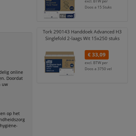
excl. BTW per
Doos a 15 Stuks
€ 46,06
incl. 21% BTW
Tork 290143 Handdoek Advanced H3
Singlefold 2-laags Wit 15x250 stuks
€ 33,09
excl. BTW per
Doos a 3750 vel
delig online
€ 40,04
incl. 21% BTW
en. Doordat
n uw
ten op het
ondheidszorg
 hygiëne-