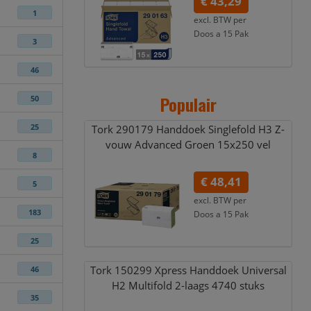
€ 43,29
1
excl. BTW per
Doos a 15 Pak
3
€ 52,38
incl. 21% BTW
46
Populair
50
Tork 290179 Handdoek Singlefold H3 Z-
25
vouw Advanced Groen 15x250 vel
8
€ 48,41
5
excl. BTW per
183
Doos a 15 Pak
€ 58,58
incl. 21% BTW
25
Tork 150299 Xpress Handdoek Universal
46
H2 Multifold 2-laags 4740 stuks
35