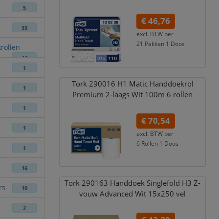
5
€ 46,76
33
excl. BTW per
21 Pakken 1 Doos
rollen
€ 56,58
incl. 21% BTW
44
1
Tork 290016 H1 Matic Handdoekrol
1
Premium 2-laags Wit 100m 6 rollen
1
€ 70,54
1
excl. BTW per
6 Rollen 1 Doos
1
€ 85,35
incl. 21% BTW
16
Tork 290163 Handdoek Singlefold H3 Z-
rs
10
vouw Advanced Wit 15x250 vel
2