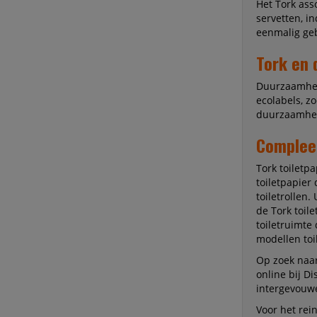
Het Tork ass
servetten, i
eenmalig geb
Tork en
Duurzaamheid
ecolabels, z
duurzaamheid
Complee
Tork toiletpa
toiletpapier 
toiletrollen.
de Tork toil
toiletruimte
modellen toi
Op zoek naar
online bij Di
intergevouw
Voor het rei