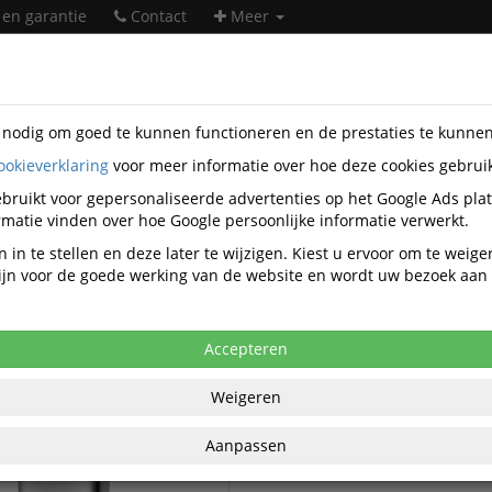
 en garantie
Contact
Meer
s nodig om goed te kunnen functioneren en de prestaties te kunne
ookieverklaring
voor meer informatie over hoe deze cookies gebrui
en
Tork
bruikt voor gepersonaliseerde advertenties op het Google Ads pla
Tork
matie vinden over hoe Google persoonlijke informatie verwerkt.
 in te stellen en deze later te wijzigen. Kiest u ervoor om te weig
 zijn voor de goede werking van de website en wordt uw bezoek aa
Tork Afvalbakken
rk Afvalartikelen
Tork Afvalzakken
Accepteren
Weigeren
Aanpassen