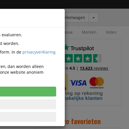
Winkelwagen
Outlet
Nieuw
Merken
Video
n evalueren.
kt worden.
tform. In de
privacyverklaring
eren, dan worden alleen
Trustscore
4.5
|
13.623
reviews
n onze website anoniem
15
6
Onze favorieten