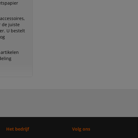
etspapier
accessoires,
 de juiste
r. U bestelt
nog
artikelen
deling
Het bedrijf
Volg ons