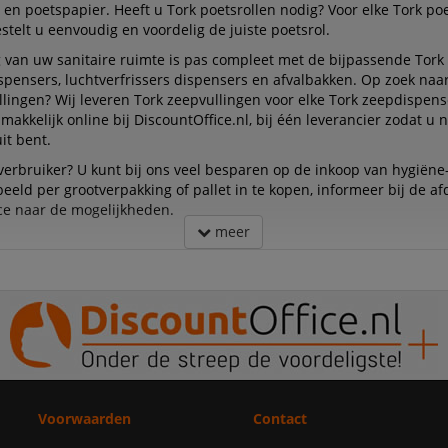
en poetspapier. Heeft u Tork poetsrollen nodig? Voor elke Tork po
stelt u eenvoudig en voordelig de juiste poetsrol.
g van uw sanitaire ruimte is pas compleet met de bijpassende Tork 
spensers, luchtverfrissers dispensers en afvalbakken. Op zoek naar
llingen? Wij leveren Tork zeepvullingen voor elke Tork zeepdispense
makkelijk online bij DiscountOffice.nl, bij één leverancier zodat u 
it bent.
verbruiker? U kunt bij ons veel besparen op de inkoop van hygiëne-
beeld per grootverpakking of pallet in te kopen, informeer bij de af
ce naar de mogelijkheden.
meer
Voorwaarden
Contact