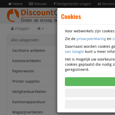
Home
Nieuws
Veelgestelde vragen
Service
Cookies
Inloggen
Voor webwinkels zijn cookie
Zie de
privacyverklaring
en
c
Merk
Alle categorieën
Daarnaast worden cookies ge
Facilitaire artikelen
van Google
kunt u meer infor
Het is mogelijk uw voorkeuren
Kantoorartikelen
cookies geplaatst die nodig
To
geregistreerd.
Papierwaren
Printer supplies
Veiligheidsartikelen
Kantoorapparatuur
Magazijnartikelen