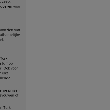
, zeep,
kdoeken voor
voorzien van
afhankelijke
el.
 Tork
te Jumbo
er. Ook voor
r elke
illende
erpe prijzen
 gevouwen of
in Tork