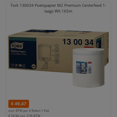
Tork 130034 Poetspapier M2 Premium Centerfeed 1-
laags Wit 165m
€ 49,47
excl. BTW per
6 Rollen 1 Pak
€ 59,86
incl. 21% BTW