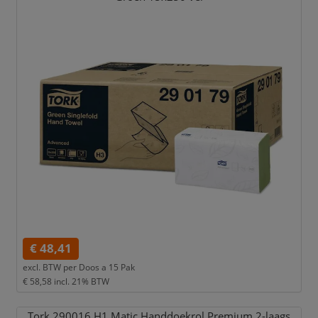
€ 48,41
excl. BTW per
Doos a 15 Pak
€ 58,58
incl. 21% BTW
Tork 290016 H1 Matic Handdoekrol Premium 2-laags