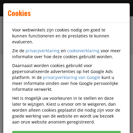
Menu
Cookies
Voor webwinkels zijn cookies nodig om goed te
kunnen functioneren en de prestaties te kunnen
evalueren.
Zie de
privacyverklaring
en
cookieverklaring
voor meer
informatie over hoe deze cookies gebruikt worden.
Daarnaast worden cookies gebruikt voor
Alle categorieën
gepersonaliseerde advertenties op het Google Ads
platform. In de
privacyverklaring van Google
kunt u
Merken
Tork
meer informatie vinden over hoe Google persoonlijke
informatie verwerkt.
Tork
Het is mogelijk uw voorkeuren in te stellen en deze
later te wijzigen. Kiest u ervoor om te weigeren, dan
worden alleen cookies geplaatst die nodig zijn voor de
goede werking van de website en wordt uw bezoek
Tork Afvalartikelen
aan onze website anoniem geregistreerd.