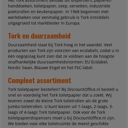
Het Tork assortiment bestaat uit dispensers, papieren
handdoeken, toiletpapier, zeep, servetten, industriële
poetsrollen en keukenpapier. In 1968 begonnen met
werkdoeken voor eenmalig gebruik is Tork inmiddels
uitgegroeid tot marktleider in Europa.
Tork en duurzaamheid
Duurzaamheid staat bij Tork hoog in het vaandel. Veel
producten van Tork zijn voorzien van ecolabels, zodat u in
één oogopslag kunt zien dat ze voldoen aan de hoogste
onafhankelijke duurzaamheidsnormen: EU Ecolabel,
Nordic Swan, Blauwe Engel en het FSC-label.
Compleet assortiment
Tork toiletpapier bestellen? Bij DiscountOffice.nl bestelt u
snel en voordelig het Tork toiletpapier dat u zoekt. Wij
leveren zowel de kleine Tork toiletrollen als de grote
Jumbo toiletrollen. U kunt kiezen uit 1-laags, 2-laags, 3-
laags of 4-laags Tork toiletpapier. Ook voor de Tork
toiletpapierdispensers moet u bij DiscountOffice.nl zijn.
We bieden voor elke toiletruimte de meest geschikte