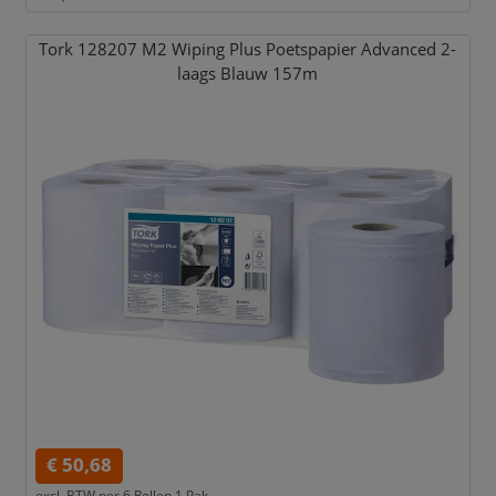
Tork 128207 M2 Wiping Plus Poetspapier Advanced 2-
laags Blauw 157m
€ 50,68
excl. BTW per
6 Rollen 1 Pak