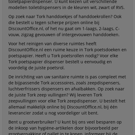
toiletpapierdispenser. U kunt kiezen uit verschillende
modellen toiletdispensers in de kleuren wit, zwart of RVS.
Op zoek naar Tork handdoekjes of handdoekrollen? Ook
die bestelt u tegen scherpe prijzen online bij
DiscountOffice.nl, of het nu gaat om 1-laags, 2-laags, C-
vouw, zigzag gevouwen of intergevouwen handdoeken.
Voor het reinigen van diverse ruimtes heeft
DiscountOffice.nl een ruime keuze in Tork poetsdoeken en
poetspapier. Heeft u Tork poetsrollen nodig? Voor elke
Tork poetspapier dispenser bestelt u eenvoudig en
voordelig de juiste poetsrol.
De inrichting van uw sanitaire ruimte is pas compleet met
de bijpassende Tork accessoires, zoals zeepdispensers,
luchtverfrissers dispensers en afvalbakken. Op zoek naar
de juiste Tork zeep vullingen? Wij leveren Tork
zeepvullingen voor elke Tork zeepdispenser. U bestelt het
allemaal makkelijk online bij DiscountOffice.nl, bij één
leverancier zodat u nog voordeliger uit bent.
Bent u grootverbruiker? U kunt bij ons veel besparen op
de inkoop van hygiëne-artikelen door bijvoorbeeld per
grootverpakking of pallet in te kopen, informeer bij de