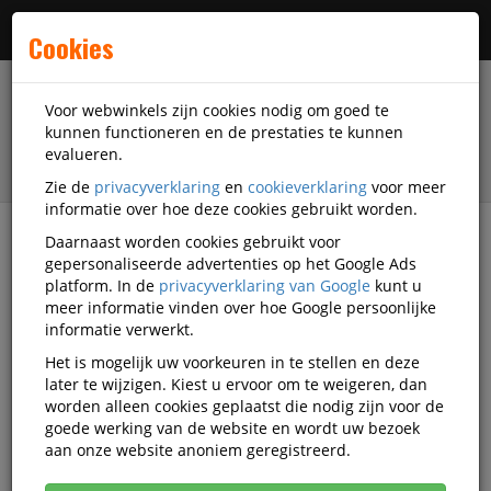
Menu
Cookies
Voor webwinkels zijn cookies nodig om goed te
kunnen functioneren en de prestaties te kunnen
evalueren.
Zie de
privacyverklaring
en
cookieverklaring
voor meer
informatie over hoe deze cookies gebruikt worden.
Daarnaast worden cookies gebruikt voor
filter
gepersonaliseerde advertenties op het Google Ads
platform. In de
privacyverklaring van Google
kunt u
Veiligheidsartikelen
Adembescherming
meer informatie vinden over hoe Google persoonlijke
Vluchtmaskers
MSA
OU10531-RLK-D.C5
informatie verwerkt.
Het is mogelijk uw voorkeuren in te stellen en deze
MSA OUTLET Draagtas Miniscape
later te wijzigen. Kiest u ervoor om te weigeren, dan
voor masker
worden alleen cookies geplaatst die nodig zijn voor de
goede werking van de website en wordt uw bezoek
aan onze website anoniem geregistreerd.