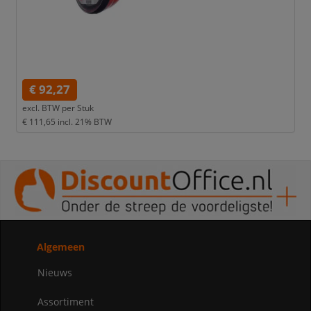
€ 92,27
excl. BTW per
Stuk
€ 111,65
incl. 21% BTW
Algemeen
Nieuws
Assortiment